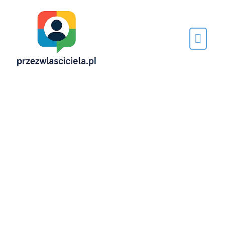
Napisane
przez…