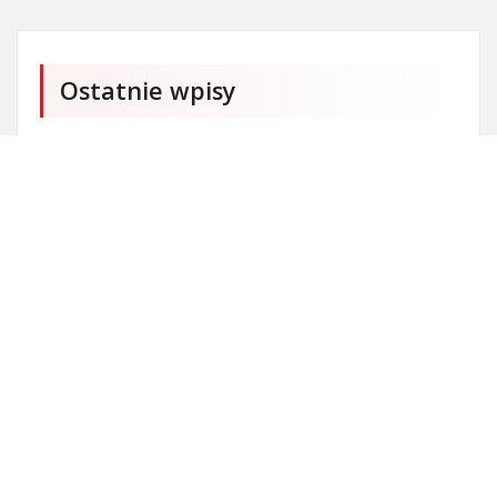
Ostatnie wpisy
Firma SEO Bytom
Personalizowane prezenty korporacyjne klasy
premium
Okna Szczecin sprzedaż
Inwestowanie w nieruchomości – sposób na biznes
Jak dobrze nagrać saksofon?
Punkty różnicujące w rekrutacji przedszkole co to
jest?