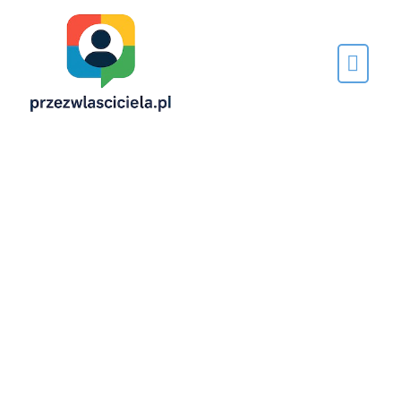
Napisane
przez…