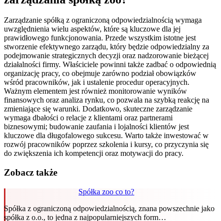
Zarządzanie spółką z ograniczoną odpowiedzialnością wymaga
uwzględnienia wielu aspektów, które są kluczowe dla jej
prawidłowego funkcjonowania. Przede wszystkim istotne jest
stworzenie efektywnego zarządu, który będzie odpowiedzialny za
podejmowanie strategicznych decyzji oraz nadzorowanie bieżącej
działalności firmy. Właściciele powinni także zadbać o odpowiednią
organizację pracy, co obejmuje zarówno podział obowiązków
wśród pracowników, jak i ustalenie procedur operacyjnych.
Ważnym elementem jest również monitorowanie wyników
finansowych oraz analiza rynku, co pozwala na szybką reakcję na
zmieniające się warunki. Dodatkowo, skuteczne zarządzanie
wymaga dbałości o relacje z klientami oraz partnerami
biznesowymi; budowanie zaufania i lojalności klientów jest
kluczowe dla długofalowego sukcesu. Warto także inwestować w
rozwój pracowników poprzez szkolenia i kursy, co przyczynia się
do zwiększenia ich kompetencji oraz motywacji do pracy.
Zobacz także
Spółka zoo co to?
Spółka z ograniczoną odpowiedzialnością, znana powszechnie jako
spółka z o.o., to jedna z najpopularniejszych form…