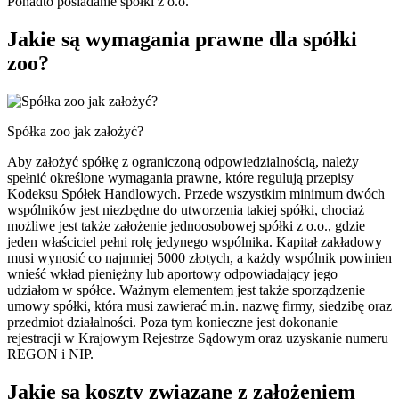
Ponadto posiadanie spółki z o.o.
Jakie są wymagania prawne dla spółki
zoo?
Spółka zoo jak założyć?
Aby założyć spółkę z ograniczoną odpowiedzialnością, należy
spełnić określone wymagania prawne, które regulują przepisy
Kodeksu Spółek Handlowych. Przede wszystkim minimum dwóch
wspólników jest niezbędne do utworzenia takiej spółki, chociaż
możliwe jest także założenie jednoosobowej spółki z o.o., gdzie
jeden właściciel pełni rolę jedynego wspólnika. Kapitał zakładowy
musi wynosić co najmniej 5000 złotych, a każdy wspólnik powinien
wnieść wkład pieniężny lub aportowy odpowiadający jego
udziałom w spółce. Ważnym elementem jest także sporządzenie
umowy spółki, która musi zawierać m.in. nazwę firmy, siedzibę oraz
przedmiot działalności. Poza tym konieczne jest dokonanie
rejestracji w Krajowym Rejestrze Sądowym oraz uzyskanie numeru
REGON i NIP.
Jakie są koszty związane z założeniem