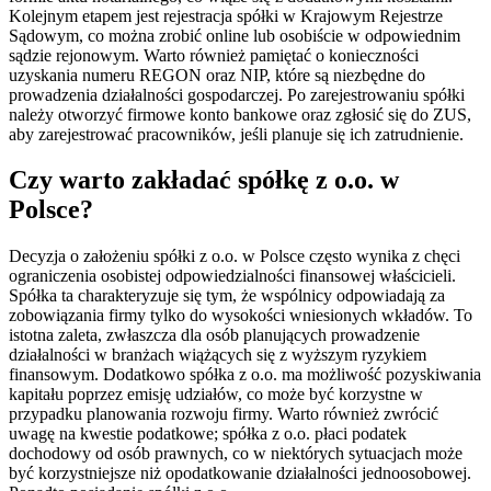
Kolejnym etapem jest rejestracja spółki w Krajowym Rejestrze
Sądowym, co można zrobić online lub osobiście w odpowiednim
sądzie rejonowym. Warto również pamiętać o konieczności
uzyskania numeru REGON oraz NIP, które są niezbędne do
prowadzenia działalności gospodarczej. Po zarejestrowaniu spółki
należy otworzyć firmowe konto bankowe oraz zgłosić się do ZUS,
aby zarejestrować pracowników, jeśli planuje się ich zatrudnienie.
Czy warto zakładać spółkę z o.o. w
Polsce?
Decyzja o założeniu spółki z o.o. w Polsce często wynika z chęci
ograniczenia osobistej odpowiedzialności finansowej właścicieli.
Spółka ta charakteryzuje się tym, że wspólnicy odpowiadają za
zobowiązania firmy tylko do wysokości wniesionych wkładów. To
istotna zaleta, zwłaszcza dla osób planujących prowadzenie
działalności w branżach wiążących się z wyższym ryzykiem
finansowym. Dodatkowo spółka z o.o. ma możliwość pozyskiwania
kapitału poprzez emisję udziałów, co może być korzystne w
przypadku planowania rozwoju firmy. Warto również zwrócić
uwagę na kwestie podatkowe; spółka z o.o. płaci podatek
dochodowy od osób prawnych, co w niektórych sytuacjach może
być korzystniejsze niż opodatkowanie działalności jednoosobowej.