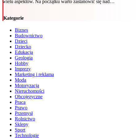
wielu aspektów. Na początku warto zastanowić się nad…
Kategorie
Biznes
Budownictwo
Dzieci
Dziecko
Edukacja
Geologia
Hobby
Imprezy
Marketing i reklama
Moda
Motoryzacja
Nieruchomości
Obcojęzyczne
Praca
Prawo
Przemysł
Rolnictwo
Sklepy
Sport
Technologie