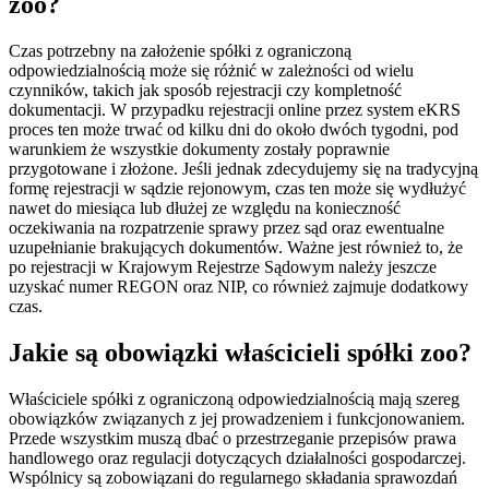
zoo?
Czas potrzebny na założenie spółki z ograniczoną
odpowiedzialnością może się różnić w zależności od wielu
czynników, takich jak sposób rejestracji czy kompletność
dokumentacji. W przypadku rejestracji online przez system eKRS
proces ten może trwać od kilku dni do około dwóch tygodni, pod
warunkiem że wszystkie dokumenty zostały poprawnie
przygotowane i złożone. Jeśli jednak zdecydujemy się na tradycyjną
formę rejestracji w sądzie rejonowym, czas ten może się wydłużyć
nawet do miesiąca lub dłużej ze względu na konieczność
oczekiwania na rozpatrzenie sprawy przez sąd oraz ewentualne
uzupełnianie brakujących dokumentów. Ważne jest również to, że
po rejestracji w Krajowym Rejestrze Sądowym należy jeszcze
uzyskać numer REGON oraz NIP, co również zajmuje dodatkowy
czas.
Jakie są obowiązki właścicieli spółki zoo?
Właściciele spółki z ograniczoną odpowiedzialnością mają szereg
obowiązków związanych z jej prowadzeniem i funkcjonowaniem.
Przede wszystkim muszą dbać o przestrzeganie przepisów prawa
handlowego oraz regulacji dotyczących działalności gospodarczej.
Wspólnicy są zobowiązani do regularnego składania sprawozdań