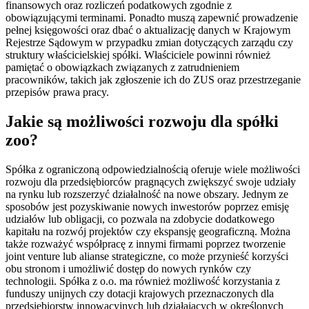
finansowych oraz rozliczeń podatkowych zgodnie z
obowiązującymi terminami. Ponadto muszą zapewnić prowadzenie
pełnej księgowości oraz dbać o aktualizację danych w Krajowym
Rejestrze Sądowym w przypadku zmian dotyczących zarządu czy
struktury właścicielskiej spółki. Właściciele powinni również
pamiętać o obowiązkach związanych z zatrudnieniem
pracowników, takich jak zgłoszenie ich do ZUS oraz przestrzeganie
przepisów prawa pracy.
Jakie są możliwości rozwoju dla spółki
zoo?
Spółka z ograniczoną odpowiedzialnością oferuje wiele możliwości
rozwoju dla przedsiębiorców pragnących zwiększyć swoje udziały
na rynku lub rozszerzyć działalność na nowe obszary. Jednym ze
sposobów jest pozyskiwanie nowych inwestorów poprzez emisję
udziałów lub obligacji, co pozwala na zdobycie dodatkowego
kapitału na rozwój projektów czy ekspansję geograficzną. Można
także rozważyć współpracę z innymi firmami poprzez tworzenie
joint venture lub alianse strategiczne, co może przynieść korzyści
obu stronom i umożliwić dostęp do nowych rynków czy
technologii. Spółka z o.o. ma również możliwość korzystania z
funduszy unijnych czy dotacji krajowych przeznaczonych dla
przedsiębiorstw innowacyjnych lub działających w określonych