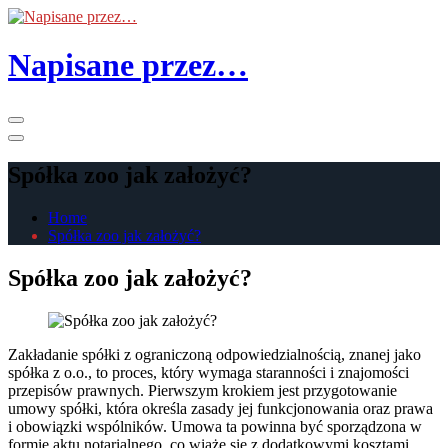
Skip
to
the
Napisane przez…
content
Primary
Menu
Spółka zoo jak założyć?
Home
Spółka zoo jak założyć?
Spółka zoo jak założyć?
Zakładanie spółki z ograniczoną odpowiedzialnością, znanej jako
spółka z o.o., to proces, który wymaga staranności i znajomości
przepisów prawnych. Pierwszym krokiem jest przygotowanie
umowy spółki, która określa zasady jej funkcjonowania oraz prawa
i obowiązki wspólników. Umowa ta powinna być sporządzona w
formie aktu notarialnego, co wiąże się z dodatkowymi kosztami.