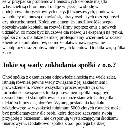
że w przypadku problemów finansowych osobiste majątki
właścicieli są chronione. To daje większą swobodę w
podejmowaniu ryzykownych decyzji biznesowych, ponieważ
wspólnicy nie muszą obawiać się utraty osobistych oszczędności
czy nieruchomości. Kolejnym atutem jest możliwość łatwego
pozyskiwania kapitału na rozwój firmy poprzez emisję nowych
udziałów, co może być kluczowe dla rozwoju i ekspansji na rynku.
Spółka z o.o. ma także bardziej profesjonalny wizerunek w oczach
klientów i kontrahentów, co może ułatwić nawiązywanie
współpracy oraz zdobywanie nowych klientów. Dodatkowo, spółka
z o.o.
Jakie są wady zakładania spółki z o.o.?
Choć spółka z ograniczoną odpowiedzialnością ma wiele zalet,
istnieją również pewne wady związane z jej zakładaniem i
prowadzeniem. Przede wszystkim proces rejestracji oraz
formalności związane z funkcjonowaniem spółki mogą być
czasochłonne i skomplikowane, co może stanowić barierę dla
niektórych przedsiębiorców. Wymóg posiadania kapitału
zakładowego w wysokości minimum 5000 złotych również może
być problematyczny dla osób, które dopiero zaczynają swoją
przygodę z biznesem i nie dysponują wystarczającymi środkami
finansowymi. Dodatkowo, spółka z o.o. podlega bardziej