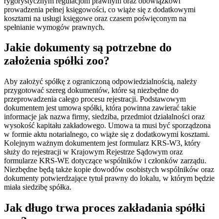
rygorystycznym regulacjom prawnym oraz obowiązkowi
prowadzenia pełnej księgowości, co wiąże się z dodatkowymi
kosztami na usługi księgowe oraz czasem poświęconym na
spełnianie wymogów prawnych.
Jakie dokumenty są potrzebne do
założenia spółki zoo?
Aby założyć spółkę z ograniczoną odpowiedzialnością, należy
przygotować szereg dokumentów, które są niezbędne do
przeprowadzenia całego procesu rejestracji. Podstawowym
dokumentem jest umowa spółki, która powinna zawierać takie
informacje jak nazwa firmy, siedziba, przedmiot działalności oraz
wysokość kapitału zakładowego. Umowa ta musi być sporządzona
w formie aktu notarialnego, co wiąże się z dodatkowymi kosztami.
Kolejnym ważnym dokumentem jest formularz KRS-W3, który
służy do rejestracji w Krajowym Rejestrze Sądowym oraz
formularze KRS-WE dotyczące wspólników i członków zarządu.
Niezbędne będą także kopie dowodów osobistych wspólników oraz
dokumenty potwierdzające tytuł prawny do lokalu, w którym będzie
miała siedzibę spółka.
Jak długo trwa proces zakładania spółki