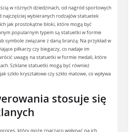
ością w różnych dziedzinach, od nagród sportowych
 najczęściej wybieranych rodzajów statuetek
kich jak prostokątne bloki, które mogą być
nnym popularnym typem są statuetki w formie
 lub symbole związane z daną branżą. Na przykład w
jące piłkarzy czy biegaczy, co nadaje im
ócić uwagę na statuetki w formie medali, które
ach. Szklane statuetki mogą być również
jak szkło kryształowe czy szkło matowe, co wpływa
werowania stosuje się
klanych
proces, który może znacząco wpłynąć na ich