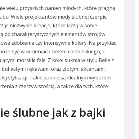
nie wielu przyszłych panien młodych, które pragną
ślubu. Wiele projektantów mody ślubnej czerpie
rząc niezwykłe kreacje, które łączą w sobie
ują do charakterystycznych elementów strojów
kowe zdobienia czy intensywne kolory. Na przykład
oże być w odcieniach zieleni i niebieskiego, z
cymi morskie fale. Z kolei suknia w stylu Belle z
 z bufiastymi rękawami oraz złotymi akcentami,
łej stylizacji. Takie suknie są idealnym wyborem
enia z rzeczywistością, a także dla tych, które
e ślubne jak z bajki