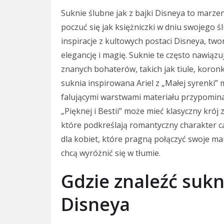
Suknie ślubne jak z bajki Disneya to marze
poczuć się jak księżniczki w dniu swojego 
inspiracje z kultowych postaci Disneya, two
elegancję i magię. Suknie te często nawiąz
znanych bohaterów, takich jak tiule, koron
suknia inspirowana Ariel z „Małej syrenki” m
falującymi warstwami materiału przypominają
„Pięknej i Bestii” może mieć klasyczny krój
które podkreślają romantyczny charakter ca
dla kobiet, które pragną połączyć swoje marz
chcą wyróżnić się w tłumie.
Gdzie znaleźć sukni
Disneya