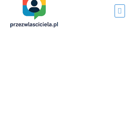
Napisane
przez…