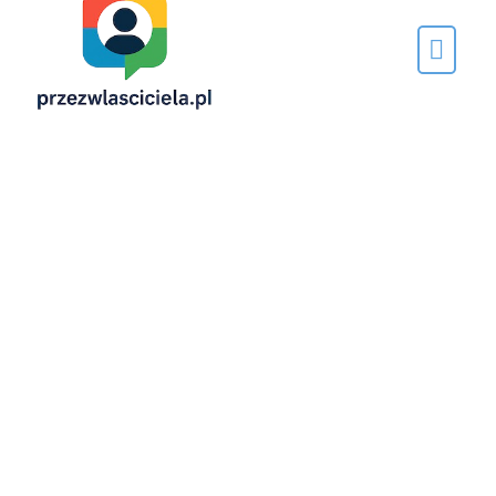
Napisane
przez…