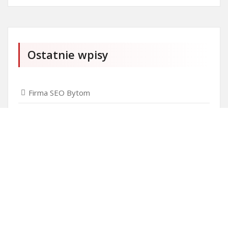
Ostatnie wpisy
Firma SEO Bytom
Personalizowane prezenty korporacyjne klasy
premium
Okna Szczecin sprzedaż
Inwestowanie w nieruchomości – sposób na biznes
Jak dobrze nagrać saksofon?
Punkty różnicujące w rekrutacji przedszkole co to
jest?