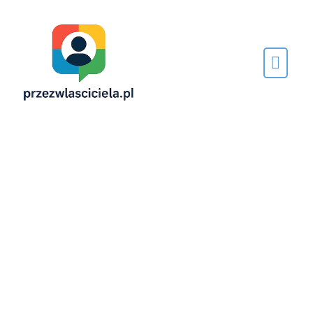
Napisane
przez…