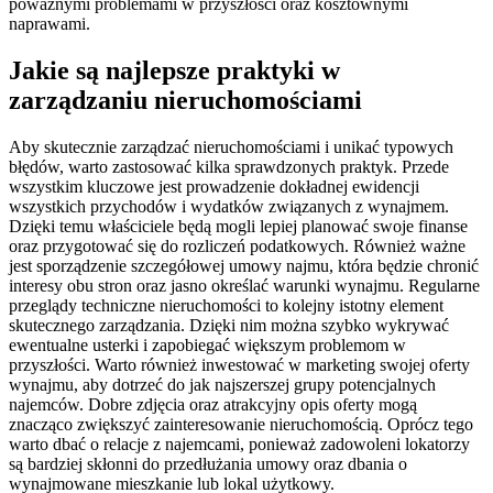
poważnymi problemami w przyszłości oraz kosztownymi
naprawami.
Jakie są najlepsze praktyki w
zarządzaniu nieruchomościami
Aby skutecznie zarządzać nieruchomościami i unikać typowych
błędów, warto zastosować kilka sprawdzonych praktyk. Przede
wszystkim kluczowe jest prowadzenie dokładnej ewidencji
wszystkich przychodów i wydatków związanych z wynajmem.
Dzięki temu właściciele będą mogli lepiej planować swoje finanse
oraz przygotować się do rozliczeń podatkowych. Również ważne
jest sporządzenie szczegółowej umowy najmu, która będzie chronić
interesy obu stron oraz jasno określać warunki wynajmu. Regularne
przeglądy techniczne nieruchomości to kolejny istotny element
skutecznego zarządzania. Dzięki nim można szybko wykrywać
ewentualne usterki i zapobiegać większym problemom w
przyszłości. Warto również inwestować w marketing swojej oferty
wynajmu, aby dotrzeć do jak najszerszej grupy potencjalnych
najemców. Dobre zdjęcia oraz atrakcyjny opis oferty mogą
znacząco zwiększyć zainteresowanie nieruchomością. Oprócz tego
warto dbać o relacje z najemcami, ponieważ zadowoleni lokatorzy
są bardziej skłonni do przedłużania umowy oraz dbania o
wynajmowane mieszkanie lub lokal użytkowy.