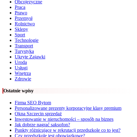
Obcojęzyczne
Praca
Prawo
Przemysł
Rolnictwo
Sklepy
Sport
Technologie
Transport
Turystyka
Ukryte Zajawki
Uroda
Usługi
Wnętrza
Zdrowie
Ostatnie wpisy
Firma SEO Bytom
Personalizowane prezenty korporacyjne klasy premium
Okna Szczecin sprzedaż
Inwestowanie w nieruchomości – sposób na biznes
Jak dobrze nagrać saksofon?
Punkty różnicujące w rekrutacji przedszkole co to jest?
Czy przedszkole jest obowiązkowe?