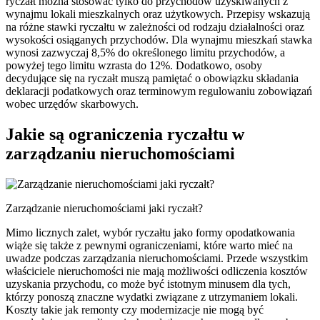
ryczałt można stosować tylko do przychodów uzyskiwanych z
wynajmu lokali mieszkalnych oraz użytkowych. Przepisy wskazują
na różne stawki ryczałtu w zależności od rodzaju działalności oraz
wysokości osiąganych przychodów. Dla wynajmu mieszkań stawka
wynosi zazwyczaj 8,5% do określonego limitu przychodów, a
powyżej tego limitu wzrasta do 12%. Dodatkowo, osoby
decydujące się na ryczałt muszą pamiętać o obowiązku składania
deklaracji podatkowych oraz terminowym regulowaniu zobowiązań
wobec urzędów skarbowych.
Jakie są ograniczenia ryczałtu w
zarządzaniu nieruchomościami
Zarządzanie nieruchomościami jaki ryczałt?
Mimo licznych zalet, wybór ryczałtu jako formy opodatkowania
wiąże się także z pewnymi ograniczeniami, które warto mieć na
uwadze podczas zarządzania nieruchomościami. Przede wszystkim
właściciele nieruchomości nie mają możliwości odliczenia kosztów
uzyskania przychodu, co może być istotnym minusem dla tych,
którzy ponoszą znaczne wydatki związane z utrzymaniem lokali.
Koszty takie jak remonty czy modernizacje nie mogą być