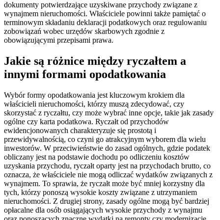
dokumenty potwierdzające uzyskiwane przychody związane z
wynajmem nieruchomości. Właściciele powinni także pamiętać o
terminowym składaniu deklaracji podatkowych oraz regulowaniu
zobowiązań wobec urzędów skarbowych zgodnie z
obowiązującymi przepisami prawa.
Jakie są różnice między ryczałtem a
innymi formami opodatkowania
Wybór formy opodatkowania jest kluczowym krokiem dla
właścicieli nieruchomości, którzy muszą zdecydować, czy
skorzystać z ryczałtu, czy może wybrać inne opcje, takie jak zasady
ogólne czy karta podatkowa. Ryczałt od przychodów
ewidencjonowanych charakteryzuje się prostotą i
przewidywalnością, co czyni go atrakcyjnym wyborem dla wielu
inwestorów. W przeciwieństwie do zasad ogólnych, gdzie podatek
obliczany jest na podstawie dochodu po odliczeniu kosztów
uzyskania przychodu, ryczałt oparty jest na przychodach brutto, co
oznacza, że właściciele nie mogą odliczać wydatków związanych z
wynajmem. To sprawia, że ryczałt może być mniej korzystny dla
tych, którzy ponoszą wysokie koszty związane z utrzymaniem
nieruchomości. Z drugiej strony, zasady ogólne mogą być bardziej
opłacalne dla osób osiągających wysokie przychody z wynajmu
oraz ponoszących znaczne wydatki na remonty czy modernizacje.