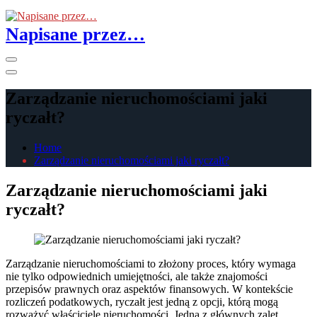
Skip
to
Napisane przez…
the
content
Primary
Menu
Zarządzanie nieruchomościami jaki
ryczałt?
Home
Zarządzanie nieruchomościami jaki ryczałt?
Zarządzanie nieruchomościami jaki
ryczałt?
Zarządzanie nieruchomościami to złożony proces, który wymaga
nie tylko odpowiednich umiejętności, ale także znajomości
przepisów prawnych oraz aspektów finansowych. W kontekście
rozliczeń podatkowych, ryczałt jest jedną z opcji, którą mogą
rozważyć właściciele nieruchomości. Jedną z głównych zalet