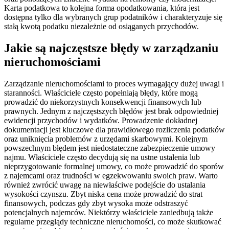
Karta podatkowa to kolejna forma opodatkowania, która jest
dostępna tylko dla wybranych grup podatników i charakteryzuje się
stałą kwotą podatku niezależnie od osiąganych przychodów.
Jakie są najczęstsze błędy w zarządzaniu
nieruchomościami
Zarządzanie nieruchomościami to proces wymagający dużej uwagi i
staranności. Właściciele często popełniają błędy, które mogą
prowadzić do niekorzystnych konsekwencji finansowych lub
prawnych. Jednym z najczęstszych błędów jest brak odpowiedniej
ewidencji przychodów i wydatków. Prowadzenie dokładnej
dokumentacji jest kluczowe dla prawidłowego rozliczenia podatków
oraz uniknięcia problemów z urzędami skarbowymi. Kolejnym
powszechnym błędem jest niedostateczne zabezpieczenie umowy
najmu. Właściciele często decydują się na ustne ustalenia lub
nieprzygotowanie formalnej umowy, co może prowadzić do sporów
z najemcami oraz trudności w egzekwowaniu swoich praw. Warto
również zwrócić uwagę na niewłaściwe podejście do ustalania
wysokości czynszu. Zbyt niska cena może prowadzić do strat
finansowych, podczas gdy zbyt wysoka może odstraszyć
potencjalnych najemców. Niektórzy właściciele zaniedbują także
regularne przeglądy techniczne nieruchomości, co może skutkować