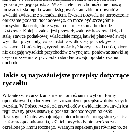
ryczałtu jest jego prostota. Właściciele nieruchomości nie muszą
prowadzić skomplikowanej księgowości ani zbierać dowodów na
wydatki związane z zarządzaniem. Ryczałt pozwala na uproszczone
obliczanie podatku dochodowego, co może być szczególnie
korzystne dla osób, które wynajmują mieszkania lub lokale
użytkowe. Kolejną zaletą jest przewidywalność kosztów. Dzięki
stałej stawce podatkowej właściciele mogą łatwiej planować swoje
wydatki i przychody, co jest istotne w dłuższej perspektywie
czasowej. Oprócz tego, ryczałt może być korzystny dla osób, które
nie osiągają wysokich przychodów z wynajmu, ponieważ stawki są
często niższe niż w przypadku standardowego opodatkowania
dochodu.
Jakie są najważniejsze przepisy dotyczące
ryczałtu
W kontekście zarządzania nieruchomościami i wyboru formy
opodatkowania, kluczowe jest zrozumienie przepisów dotyczących
ryczałtu. W Polsce ryczałt od przychodów ewidencjonowanych jest
regulowany przez ustawę o podatku dochodowym od osób
fizycznych. Osoby wynajmujące nieruchomości mogą skorzystać z
tej formy opodatkowania, jeśli ich przychody nie przekraczają
określonego limitu rocznego. Ważnym aspektem jest również to, że