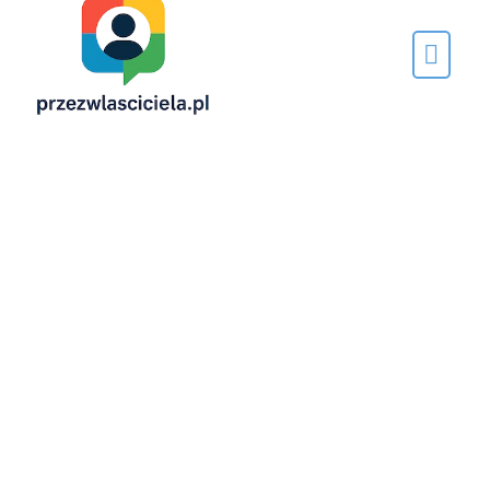
Napisane
przez…