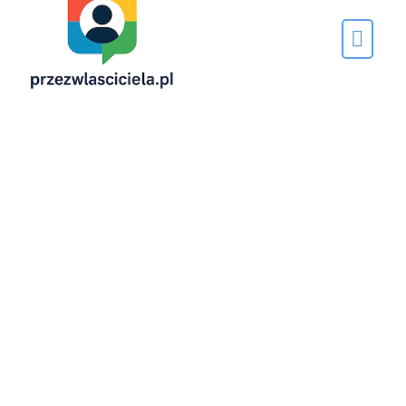
Napisane
przez…