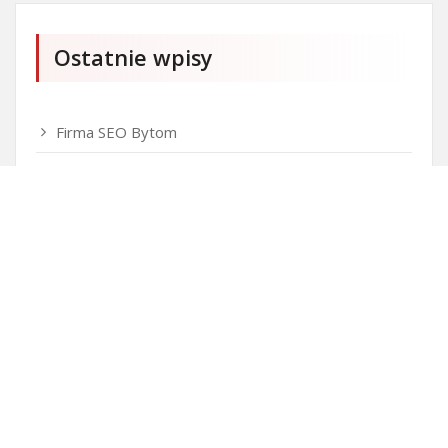
Ostatnie wpisy
Firma SEO Bytom
Personalizowane prezenty korporacyjne klasy
premium
Okna Szczecin sprzedaż
Inwestowanie w nieruchomości – sposób na biznes
Jak dobrze nagrać saksofon?
Punkty różnicujące w rekrutacji przedszkole co to
jest?
Gdzie kupować ubrania dla puszystych?