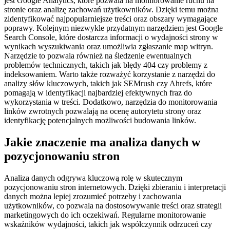
jest Google Analytics, które pozwala na monitorowanie ruchu na
stronie oraz analizę zachowań użytkowników. Dzięki temu można
zidentyfikować najpopularniejsze treści oraz obszary wymagające
poprawy. Kolejnym niezwykle przydatnym narzędziem jest Google
Search Console, które dostarcza informacji o wydajności strony w
wynikach wyszukiwania oraz umożliwia zgłaszanie map witryn.
Narzędzie to pozwala również na śledzenie ewentualnych
problemów technicznych, takich jak błędy 404 czy problemy z
indeksowaniem. Warto także rozważyć korzystanie z narzędzi do
analizy słów kluczowych, takich jak SEMrush czy Ahrefs, które
pomagają w identyfikacji najbardziej efektywnych fraz do
wykorzystania w treści. Dodatkowo, narzędzia do monitorowania
linków zwrotnych pozwalają na ocenę autorytetu strony oraz
identyfikację potencjalnych możliwości budowania linków.
Jakie znaczenie ma analiza danych w
pozycjonowaniu stron
Analiza danych odgrywa kluczową rolę w skutecznym
pozycjonowaniu stron internetowych. Dzięki zbieraniu i interpretacji
danych można lepiej zrozumieć potrzeby i zachowania
użytkowników, co pozwala na dostosowywanie treści oraz strategii
marketingowych do ich oczekiwań. Regularne monitorowanie
wskaźników wydajności, takich jak współczynnik odrzuceń czy