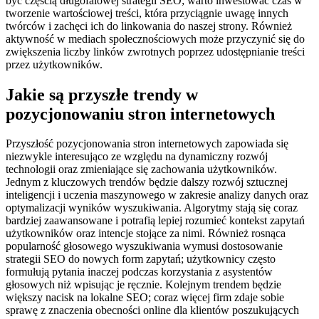
być częścią długofalowej strategii SEO; warto inwestować czas w
tworzenie wartościowej treści, która przyciągnie uwagę innych
twórców i zachęci ich do linkowania do naszej strony. Również
aktywność w mediach społecznościowych może przyczynić się do
zwiększenia liczby linków zwrotnych poprzez udostępnianie treści
przez użytkowników.
Jakie są przyszłe trendy w
pozycjonowaniu stron internetowych
Przyszłość pozycjonowania stron internetowych zapowiada się
niezwykle interesująco ze względu na dynamiczny rozwój
technologii oraz zmieniające się zachowania użytkowników.
Jednym z kluczowych trendów będzie dalszy rozwój sztucznej
inteligencji i uczenia maszynowego w zakresie analizy danych oraz
optymalizacji wyników wyszukiwania. Algorytmy stają się coraz
bardziej zaawansowane i potrafią lepiej rozumieć kontekst zapytań
użytkowników oraz intencje stojące za nimi. Również rosnąca
popularność głosowego wyszukiwania wymusi dostosowanie
strategii SEO do nowych form zapytań; użytkownicy często
formułują pytania inaczej podczas korzystania z asystentów
głosowych niż wpisując je ręcznie. Kolejnym trendem będzie
większy nacisk na lokalne SEO; coraz więcej firm zdaje sobie
sprawę z znaczenia obecności online dla klientów poszukujących