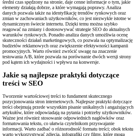
średni czas spędzony na stronie, daje cenne informacje o tym, jakie
elementy działają dobrze, a które wymagają poprawy. Analiza
danych pozwala także na identyfikację trendów rynkowych oraz
zmian w zachowaniach użytkowników, co jest niezwykle istotne w
dynamicznym świecie internetu. Dzięki temu można szybko
reagować na zmiany i dostosowywać strategie SEO do aktualnych
warunków rynkowych. Ponadto analiza danych umożliwia ocenę
skuteczności działań marketingowych, co pozwala na optymalizację
budżetów reklamowych oraz zwiększenie efektywności kampanii
promocyjnych. Warto również zwrócić uwagę na znaczenie
testowania A/B, które pozwala na porównanie dwóch wersji strony
pod kątem ich wydajności i wpływu na konwersje.
Jakie są najlepsze praktyki dotyczące
treści w SEO
Tworzenie wartościowej treści to fundament skutecznego
pozycjonowania stron internetowych. Najlepsze praktyki dotyczące
treści obejmują przede wszystkim pisanie unikalnych i angażujących
artykułów, które odpowiadają na pytania i potrzeby użytkowników.
Ważne jest również stosowanie odpowiednich nagłówków oraz
formatowania tekstu, co ułatwia czytelnikom przyswajanie
informacji. Warto zadbać o różnorodność formatu treści; obok tekstu
warto wykorzystywać zdjęcia, infografiki czy filmy, które mogą