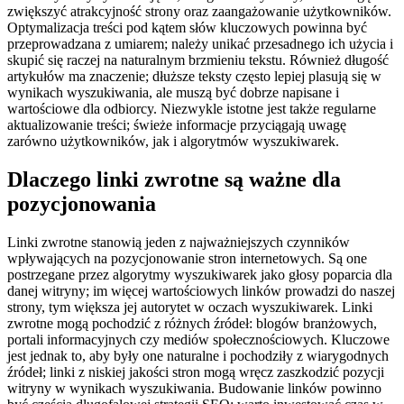
zwiększyć atrakcyjność strony oraz zaangażowanie użytkowników.
Optymalizacja treści pod kątem słów kluczowych powinna być
przeprowadzana z umiarem; należy unikać przesadnego ich użycia i
skupić się raczej na naturalnym brzmieniu tekstu. Również długość
artykułów ma znaczenie; dłuższe teksty często lepiej plasują się w
wynikach wyszukiwania, ale muszą być dobrze napisane i
wartościowe dla odbiorcy. Niezwykle istotne jest także regularne
aktualizowanie treści; świeże informacje przyciągają uwagę
zarówno użytkowników, jak i algorytmów wyszukiwarek.
Dlaczego linki zwrotne są ważne dla
pozycjonowania
Linki zwrotne stanowią jeden z najważniejszych czynników
wpływających na pozycjonowanie stron internetowych. Są one
postrzegane przez algorytmy wyszukiwarek jako głosy poparcia dla
danej witryny; im więcej wartościowych linków prowadzi do naszej
strony, tym większa jej autorytet w oczach wyszukiwarek. Linki
zwrotne mogą pochodzić z różnych źródeł: blogów branżowych,
portali informacyjnych czy mediów społecznościowych. Kluczowe
jest jednak to, aby były one naturalne i pochodziły z wiarygodnych
źródeł; linki z niskiej jakości stron mogą wręcz zaszkodzić pozycji
witryny w wynikach wyszukiwania. Budowanie linków powinno