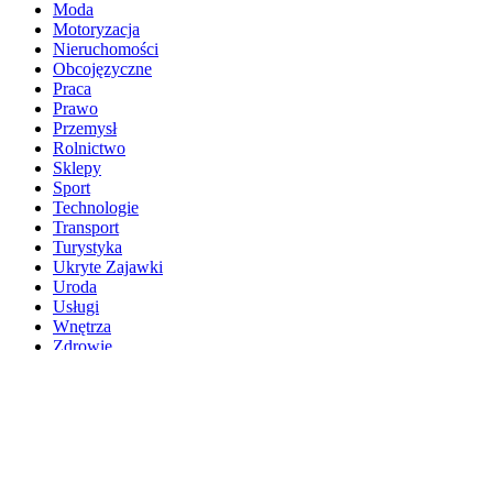
Moda
Motoryzacja
Nieruchomości
Obcojęzyczne
Praca
Prawo
Przemysł
Rolnictwo
Sklepy
Sport
Technologie
Transport
Turystyka
Ukryte Zajawki
Uroda
Usługi
Wnętrza
Zdrowie
Ostatnie wpisy
Firma SEO Bytom
Personalizowane prezenty korporacyjne klasy premium
Okna Szczecin sprzedaż
Inwestowanie w nieruchomości – sposób na biznes