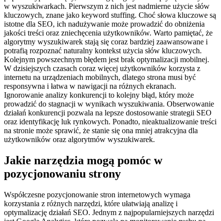
w wyszukiwarkach. Pierwszym z nich jest nadmierne użycie słów
kluczowych, znane jako keyword stuffing. Choć słowa kluczowe są
istotne dla SEO, ich nadużywanie może prowadzić do obniżenia
jakości treści oraz zniechęcenia użytkowników. Warto pamiętać, że
algorytmy wyszukiwarek stają się coraz bardziej zaawansowane i
potrafią rozpoznać naturalny kontekst użycia słów kluczowych.
Kolejnym powszechnym błędem jest brak optymalizacji mobilnej.
W dzisiejszych czasach coraz więcej użytkowników korzysta z
internetu na urządzeniach mobilnych, dlatego strona musi być
responsywna i łatwa w nawigacji na różnych ekranach.
Ignorowanie analizy konkurencji to kolejny błąd, który może
prowadzić do stagnacji w wynikach wyszukiwania. Obserwowanie
działań konkurencji pozwala na lepsze dostosowanie strategii SEO
oraz identyfikację luk rynkowych. Ponadto, nieaktualizowanie treści
na stronie może sprawić, że stanie się ona mniej atrakcyjna dla
użytkowników oraz algorytmów wyszukiwarek.
Jakie narzędzia mogą pomóc w
pozycjonowaniu strony
Współczesne pozycjonowanie stron internetowych wymaga
korzystania z różnych narzędzi, które ułatwiają analizę i
optymalizację działań SEO. Jednym z najpopularniejszych narzędzi