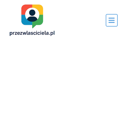
Napisane
przez…