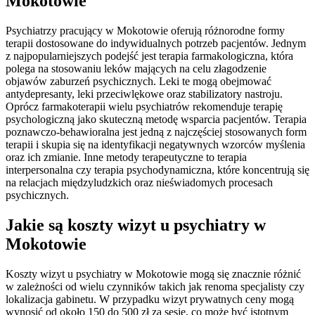
Mokotowie
Psychiatrzy pracujący w Mokotowie oferują różnorodne formy
terapii dostosowane do indywidualnych potrzeb pacjentów. Jednym
z najpopularniejszych podejść jest terapia farmakologiczna, która
polega na stosowaniu leków mających na celu złagodzenie
objawów zaburzeń psychicznych. Leki te mogą obejmować
antydepresanty, leki przeciwlękowe oraz stabilizatory nastroju.
Oprócz farmakoterapii wielu psychiatrów rekomenduje terapię
psychologiczną jako skuteczną metodę wsparcia pacjentów. Terapia
poznawczo-behawioralna jest jedną z najczęściej stosowanych form
terapii i skupia się na identyfikacji negatywnych wzorców myślenia
oraz ich zmianie. Inne metody terapeutyczne to terapia
interpersonalna czy terapia psychodynamiczna, które koncentrują się
na relacjach międzyludzkich oraz nieświadomych procesach
psychicznych.
Jakie są koszty wizyt u psychiatry w
Mokotowie
Koszty wizyt u psychiatry w Mokotowie mogą się znacznie różnić
w zależności od wielu czynników takich jak renoma specjalisty czy
lokalizacja gabinetu. W przypadku wizyt prywatnych ceny mogą
wynosić od około 150 do 500 zł za sesję, co może być istotnym