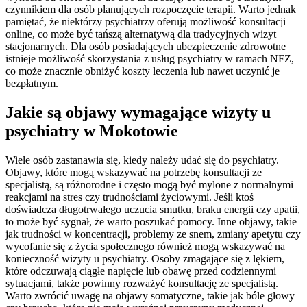
czynnikiem dla osób planujących rozpoczęcie terapii. Warto jednak
pamiętać, że niektórzy psychiatrzy oferują możliwość konsultacji
online, co może być tańszą alternatywą dla tradycyjnych wizyt
stacjonarnych. Dla osób posiadających ubezpieczenie zdrowotne
istnieje możliwość skorzystania z usług psychiatry w ramach NFZ,
co może znacznie obniżyć koszty leczenia lub nawet uczynić je
bezpłatnym.
Jakie są objawy wymagające wizyty u
psychiatry w Mokotowie
Wiele osób zastanawia się, kiedy należy udać się do psychiatry.
Objawy, które mogą wskazywać na potrzebę konsultacji ze
specjalistą, są różnorodne i często mogą być mylone z normalnymi
reakcjami na stres czy trudnościami życiowymi. Jeśli ktoś
doświadcza długotrwałego uczucia smutku, braku energii czy apatii,
to może być sygnał, że warto poszukać pomocy. Inne objawy, takie
jak trudności w koncentracji, problemy ze snem, zmiany apetytu czy
wycofanie się z życia społecznego również mogą wskazywać na
konieczność wizyty u psychiatry. Osoby zmagające się z lękiem,
które odczuwają ciągłe napięcie lub obawę przed codziennymi
sytuacjami, także powinny rozważyć konsultację ze specjalistą.
Warto zwrócić uwagę na objawy somatyczne, takie jak bóle głowy