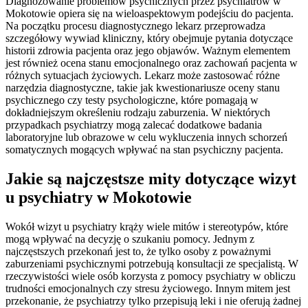
Diagnozowanie problemów psychicznych przez psychiatrów w
Mokotowie opiera się na wieloaspektowym podejściu do pacjenta.
Na początku procesu diagnostycznego lekarz przeprowadza
szczegółowy wywiad kliniczny, który obejmuje pytania dotyczące
historii zdrowia pacjenta oraz jego objawów. Ważnym elementem
jest również ocena stanu emocjonalnego oraz zachowań pacjenta w
różnych sytuacjach życiowych. Lekarz może zastosować różne
narzędzia diagnostyczne, takie jak kwestionariusze oceny stanu
psychicznego czy testy psychologiczne, które pomagają w
dokładniejszym określeniu rodzaju zaburzenia. W niektórych
przypadkach psychiatrzy mogą zalecać dodatkowe badania
laboratoryjne lub obrazowe w celu wykluczenia innych schorzeń
somatycznych mogących wpływać na stan psychiczny pacjenta.
Jakie są najczęstsze mity dotyczące wizyt
u psychiatry w Mokotowie
Wokół wizyt u psychiatry krąży wiele mitów i stereotypów, które
mogą wpływać na decyzję o szukaniu pomocy. Jednym z
najczęstszych przekonań jest to, że tylko osoby z poważnymi
zaburzeniami psychicznymi potrzebują konsultacji ze specjalistą. W
rzeczywistości wiele osób korzysta z pomocy psychiatry w obliczu
trudności emocjonalnych czy stresu życiowego. Innym mitem jest
przekonanie, że psychiatrzy tylko przepisują leki i nie oferują żadnej