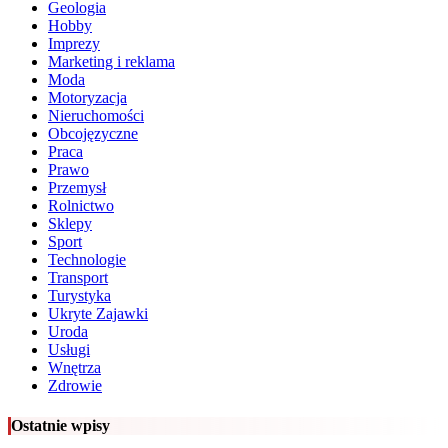
Geologia
Hobby
Imprezy
Marketing i reklama
Moda
Motoryzacja
Nieruchomości
Obcojęzyczne
Praca
Prawo
Przemysł
Rolnictwo
Sklepy
Sport
Technologie
Transport
Turystyka
Ukryte Zajawki
Uroda
Usługi
Wnętrza
Zdrowie
Ostatnie wpisy