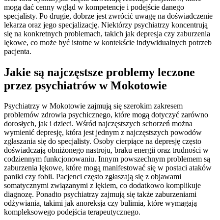
mogą dać cenny wgląd w kompetencje i podejście danego
specjalisty. Po drugie, dobrze jest zwrócić uwagę na doświadczenie
lekarza oraz jego specjalizację. Niektórzy psychiatrzy koncentrują
się na konkretnych problemach, takich jak depresja czy zaburzenia
lękowe, co może być istotne w kontekście indywidualnych potrzeb
pacjenta.
Jakie są najczęstsze problemy leczone
przez psychiatrów w Mokotowie
Psychiatrzy w Mokotowie zajmują się szerokim zakresem
problemów zdrowia psychicznego, które mogą dotyczyć zarówno
dorosłych, jak i dzieci. Wśród najczęstszych schorzeń można
wymienić depresję, która jest jednym z najczęstszych powodów
zgłaszania się do specjalisty. Osoby cierpiące na depresję często
doświadczają obniżonego nastroju, braku energii oraz trudności w
codziennym funkcjonowaniu. Innym powszechnym problemem są
zaburzenia lękowe, które mogą manifestować się w postaci ataków
paniki czy fobii. Pacjenci często zgłaszają się z objawami
somatycznymi związanymi z lękiem, co dodatkowo komplikuje
diagnozę. Ponadto psychiatrzy zajmują się także zaburzeniami
odżywiania, takimi jak anoreksja czy bulimia, które wymagają
kompleksowego podejścia terapeutycznego.