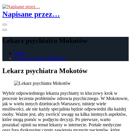
Skip
to
Napisane przez…
the
content
Primary
Menu
Lekarz psychiatra Mokotów
Home
Lekarz psychiatra Mokotów
Lekarz psychiatra Mokotów
Wybór odpowiedniego lekarza psychiatry to kluczowy krok w
procesie leczenia problemów zdrowia psychicznego. W Mokotowie,
jak w wielu innych dzielnicach Warszawy, istnieje wiele
możliwości, ale nie każdy specjalista będzie odpowiedni dla każdej
osoby. Ważne jest, aby zwrócić uwagę na kilka istotnych aspektów,
które mogą pomóc w podjęciu decyzji. Po pierwsze, warto
poszukać opinii na temat lekarzy w internecie. Portale medyczne
oraz fora dyskusyjne często zawierają recenzje pacjentów, które