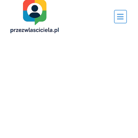
Napisane
przez…