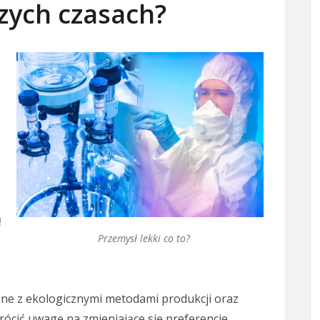
szych czasach?
ą
Przemysł lekki co to?
e z ekologicznymi metodami produkcji oraz
rócić uwagę na zmieniające się preferencje