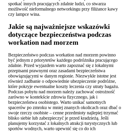
spotkać innych pracujących zdalnie ludzi, co stwarza
możliwość nieformalnego networkingu przy filiżance kawy
czy lampce wina.
Jakie są najważniejsze wskazówki
dotyczące bezpieczeństwa podczas
workation nad morzem
Bezpieczeństwo podczas workation nad morzem powinno
być jednym z priorytetów każdego podróżnika pracującego
zdalnie. Przed wyjazdem warto zapoznać się z lokalnymi
przepisami prawnymi oraz zasadami bezpieczeństwa
obowiązującymi w danym regionie. Niezwykle istotne jest
również zadbanie o odpowiednie ubezpieczenie podróżne,
które pokryje ewentualne koszty leczenia czy utraty bagażu.
Podczas pobytu nad morzem należy zachować ostrożność
zarówno w kontekście zdrowia fizycznego, jak i
bezpieczeństwa osobistego. Warto unikać samotnych
spacerów po zmroku w mniej znanych okolicach oraz dbać o
swoje rzeczy osobiste – cenne przedmioty najlepiej trzymać
blisko siebie lub zabezpieczyć je przed kradzieżą. Jeśli
planujemy korzystać z lokalnych atrakcji turystycznych lub
sportów wodnych, warto upewnić się co do ich