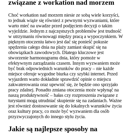
związane z workation nad morzem
Choć workation nad morzem niesie ze sobą wiele korzyści,
to jednak wiąże się również z pewnymi wyzwaniami, które
warto mieć na uwadze przed podjęciem decyzji o takim
wyjeździe. Jednym z najczęstszych problemów jest trudność
w utrzymaniu równowagi między pracą a wypoczynkiem. W
pięknym otoczeniu łatwo jest dać się ponieść pokusie
spędzenia całego dnia na plaży zamiast skupić się na
obowiązkach zawodowych. Dlatego kluczowe jest
stworzenie harmonogramu dnia, który pomoże w
efektywnym zarządzaniu czasem. Innym wyzwaniem może
być brak odpowiednich warunków do pracy – nie każde
miejsce oferuje wygodne biurka czy szybki internet. Przed
wyjazdem warto dokładnie sprawdzić opinie o miejscu
zakwaterowania oraz upewnić się, że będzie ono sprzyjało
pracy zdalnej. Ponadto zmiana otoczenia może wpłynąć na
naszą produktywność – hałas czy rozproszenia związane z
turystami mogą utrudniać skupienie się na zadaniach. Ważne
jest również dostosowanie się do lokalnych warunków życia
oraz kultury pracy, co może być wyzwaniem dla osób
przyzwyczajonych do innego stylu życia.
Jakie są najlepsze sposoby na