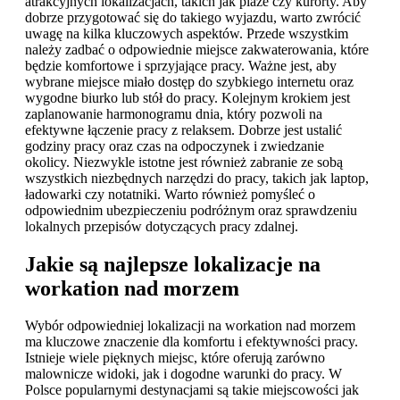
atrakcyjnych lokalizacjach, takich jak plaże czy kurorty. Aby
dobrze przygotować się do takiego wyjazdu, warto zwrócić
uwagę na kilka kluczowych aspektów. Przede wszystkim
należy zadbać o odpowiednie miejsce zakwaterowania, które
będzie komfortowe i sprzyjające pracy. Ważne jest, aby
wybrane miejsce miało dostęp do szybkiego internetu oraz
wygodne biurko lub stół do pracy. Kolejnym krokiem jest
zaplanowanie harmonogramu dnia, który pozwoli na
efektywne łączenie pracy z relaksem. Dobrze jest ustalić
godziny pracy oraz czas na odpoczynek i zwiedzanie
okolicy. Niezwykle istotne jest również zabranie ze sobą
wszystkich niezbędnych narzędzi do pracy, takich jak laptop,
ładowarki czy notatniki. Warto również pomyśleć o
odpowiednim ubezpieczeniu podróżnym oraz sprawdzeniu
lokalnych przepisów dotyczących pracy zdalnej.
Jakie są najlepsze lokalizacje na
workation nad morzem
Wybór odpowiedniej lokalizacji na workation nad morzem
ma kluczowe znaczenie dla komfortu i efektywności pracy.
Istnieje wiele pięknych miejsc, które oferują zarówno
malownicze widoki, jak i dogodne warunki do pracy. W
Polsce popularnymi destynacjami są takie miejscowości jak