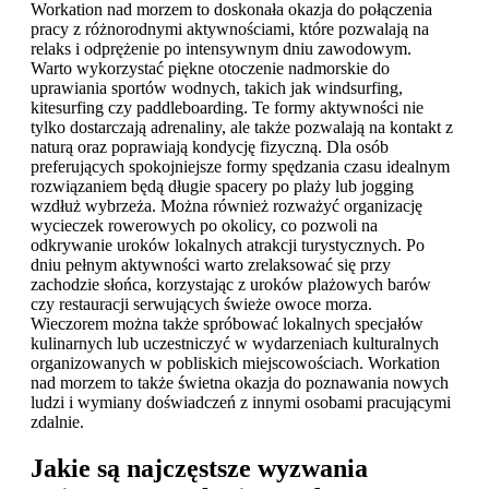
Workation nad morzem to doskonała okazja do połączenia
pracy z różnorodnymi aktywnościami, które pozwalają na
relaks i odprężenie po intensywnym dniu zawodowym.
Warto wykorzystać piękne otoczenie nadmorskie do
uprawiania sportów wodnych, takich jak windsurfing,
kitesurfing czy paddleboarding. Te formy aktywności nie
tylko dostarczają adrenaliny, ale także pozwalają na kontakt z
naturą oraz poprawiają kondycję fizyczną. Dla osób
preferujących spokojniejsze formy spędzania czasu idealnym
rozwiązaniem będą długie spacery po plaży lub jogging
wzdłuż wybrzeża. Można również rozważyć organizację
wycieczek rowerowych po okolicy, co pozwoli na
odkrywanie uroków lokalnych atrakcji turystycznych. Po
dniu pełnym aktywności warto zrelaksować się przy
zachodzie słońca, korzystając z uroków plażowych barów
czy restauracji serwujących świeże owoce morza.
Wieczorem można także spróbować lokalnych specjałów
kulinarnych lub uczestniczyć w wydarzeniach kulturalnych
organizowanych w pobliskich miejscowościach. Workation
nad morzem to także świetna okazja do poznawania nowych
ludzi i wymiany doświadczeń z innymi osobami pracującymi
zdalnie.
Jakie są najczęstsze wyzwania