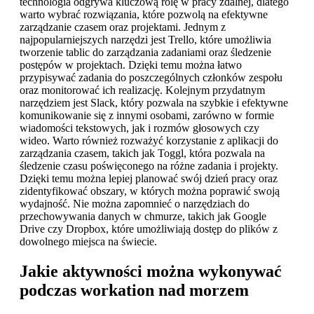
technologia odgrywa kluczową rolę w pracy zdalnej, dlatego
warto wybrać rozwiązania, które pozwolą na efektywne
zarządzanie czasem oraz projektami. Jednym z
najpopularniejszych narzędzi jest Trello, które umożliwia
tworzenie tablic do zarządzania zadaniami oraz śledzenie
postępów w projektach. Dzięki temu można łatwo
przypisywać zadania do poszczególnych członków zespołu
oraz monitorować ich realizację. Kolejnym przydatnym
narzędziem jest Slack, który pozwala na szybkie i efektywne
komunikowanie się z innymi osobami, zarówno w formie
wiadomości tekstowych, jak i rozmów głosowych czy
wideo. Warto również rozważyć korzystanie z aplikacji do
zarządzania czasem, takich jak Toggl, która pozwala na
śledzenie czasu poświęconego na różne zadania i projekty.
Dzięki temu można lepiej planować swój dzień pracy oraz
zidentyfikować obszary, w których można poprawić swoją
wydajność. Nie można zapomnieć o narzędziach do
przechowywania danych w chmurze, takich jak Google
Drive czy Dropbox, które umożliwiają dostęp do plików z
dowolnego miejsca na świecie.
Jakie aktywności można wykonywać
podczas workation nad morzem