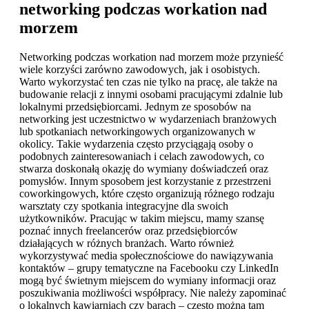
networking podczas workation nad
morzem
Networking podczas workation nad morzem może przynieść
wiele korzyści zarówno zawodowych, jak i osobistych.
Warto wykorzystać ten czas nie tylko na pracę, ale także na
budowanie relacji z innymi osobami pracującymi zdalnie lub
lokalnymi przedsiębiorcami. Jednym ze sposobów na
networking jest uczestnictwo w wydarzeniach branżowych
lub spotkaniach networkingowych organizowanych w
okolicy. Takie wydarzenia często przyciągają osoby o
podobnych zainteresowaniach i celach zawodowych, co
stwarza doskonałą okazję do wymiany doświadczeń oraz
pomysłów. Innym sposobem jest korzystanie z przestrzeni
coworkingowych, które często organizują różnego rodzaju
warsztaty czy spotkania integracyjne dla swoich
użytkowników. Pracując w takim miejscu, mamy szansę
poznać innych freelancerów oraz przedsiębiorców
działających w różnych branżach. Warto również
wykorzystywać media społecznościowe do nawiązywania
kontaktów – grupy tematyczne na Facebooku czy LinkedIn
mogą być świetnym miejscem do wymiany informacji oraz
poszukiwania możliwości współpracy. Nie należy zapominać
o lokalnych kawiarniach czy barach – często można tam