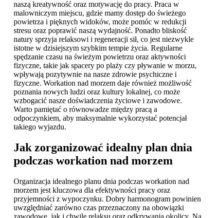
naszą kreatywność oraz motywację do pracy. Praca w
malowniczym miejscu, gdzie mamy dostęp do świeżego
powietrza i pięknych widoków, może pomóc w redukcji
stresu oraz poprawić naszą wydajność. Ponadto bliskość
natury sprzyja relaksowi i regeneracji sił, co jest niezwykle
istotne w dzisiejszym szybkim tempie życia. Regularne
spędzanie czasu na świeżym powietrzu oraz aktywności
fizyczne, takie jak spacery po plaży czy pływanie w morzu,
wpływają pozytywnie na nasze zdrowie psychiczne i
fizyczne. Workation nad morzem daje również możliwość
poznania nowych ludzi oraz kultury lokalnej, co może
wzbogacić nasze doświadczenia życiowe i zawodowe.
Warto pamiętać o równowadze między pracą a
odpoczynkiem, aby maksymalnie wykorzystać potencjał
takiego wyjazdu.
Jak zorganizować idealny plan dnia
podczas workation nad morzem
Organizacja idealnego planu dnia podczas workation nad
morzem jest kluczowa dla efektywności pracy oraz
przyjemności z wypoczynku. Dobry harmonogram powinien
uwzględniać zarówno czas przeznaczony na obowiązki
zawodowe, jak i chwile relaksu oraz odkrywania okolicy. Na