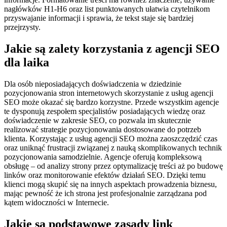
nagłówków H1-H6 oraz list punktowanych ułatwia czytelnikom
przyswajanie informacji i sprawia, że tekst staje się bardziej
przejrzysty.
Jakie są zalety korzystania z agencji SEO
dla laika
Dla osób nieposiadających doświadczenia w dziedzinie
pozycjonowania stron internetowych skorzystanie z usług agencji
SEO może okazać się bardzo korzystne. Przede wszystkim agencje
te dysponują zespołem specjalistów posiadających wiedzę oraz
doświadczenie w zakresie SEO, co pozwala im skutecznie
realizować strategie pozycjonowania dostosowane do potrzeb
klienta. Korzystając z usług agencji SEO można zaoszczędzić czas
oraz uniknąć frustracji związanej z nauką skomplikowanych technik
pozycjonowania samodzielnie. Agencje oferują kompleksową
obsługę – od analizy strony przez optymalizację treści aż po budowę
linków oraz monitorowanie efektów działań SEO. Dzięki temu
klienci mogą skupić się na innych aspektach prowadzenia biznesu,
mając pewność że ich strona jest profesjonalnie zarządzana pod
kątem widoczności w Internecie.
Jakie są podstawowe zasady link