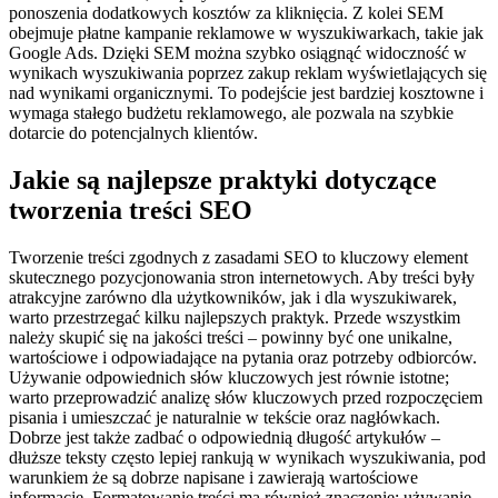
ponoszenia dodatkowych kosztów za kliknięcia. Z kolei SEM
obejmuje płatne kampanie reklamowe w wyszukiwarkach, takie jak
Google Ads. Dzięki SEM można szybko osiągnąć widoczność w
wynikach wyszukiwania poprzez zakup reklam wyświetlających się
nad wynikami organicznymi. To podejście jest bardziej kosztowne i
wymaga stałego budżetu reklamowego, ale pozwala na szybkie
dotarcie do potencjalnych klientów.
Jakie są najlepsze praktyki dotyczące
tworzenia treści SEO
Tworzenie treści zgodnych z zasadami SEO to kluczowy element
skutecznego pozycjonowania stron internetowych. Aby treści były
atrakcyjne zarówno dla użytkowników, jak i dla wyszukiwarek,
warto przestrzegać kilku najlepszych praktyk. Przede wszystkim
należy skupić się na jakości treści – powinny być one unikalne,
wartościowe i odpowiadające na pytania oraz potrzeby odbiorców.
Używanie odpowiednich słów kluczowych jest równie istotne;
warto przeprowadzić analizę słów kluczowych przed rozpoczęciem
pisania i umieszczać je naturalnie w tekście oraz nagłówkach.
Dobrze jest także zadbać o odpowiednią długość artykułów –
dłuższe teksty często lepiej rankują w wynikach wyszukiwania, pod
warunkiem że są dobrze napisane i zawierają wartościowe
informacje. Formatowanie treści ma również znaczenie; używanie