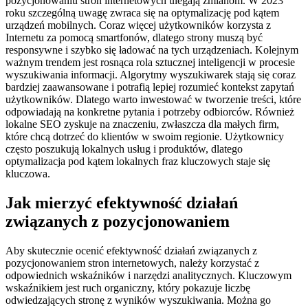
pozycjonowaniu stron internetowych ulegają zmianom. W 2023
roku szczególną uwagę zwraca się na optymalizację pod kątem
urządzeń mobilnych. Coraz więcej użytkowników korzysta z
Internetu za pomocą smartfonów, dlatego strony muszą być
responsywne i szybko się ładować na tych urządzeniach. Kolejnym
ważnym trendem jest rosnąca rola sztucznej inteligencji w procesie
wyszukiwania informacji. Algorytmy wyszukiwarek stają się coraz
bardziej zaawansowane i potrafią lepiej rozumieć kontekst zapytań
użytkowników. Dlatego warto inwestować w tworzenie treści, które
odpowiadają na konkretne pytania i potrzeby odbiorców. Również
lokalne SEO zyskuje na znaczeniu, zwłaszcza dla małych firm,
które chcą dotrzeć do klientów w swoim regionie. Użytkownicy
często poszukują lokalnych usług i produktów, dlatego
optymalizacja pod kątem lokalnych fraz kluczowych staje się
kluczowa.
Jak mierzyć efektywność działań
związanych z pozycjonowaniem
Aby skutecznie ocenić efektywność działań związanych z
pozycjonowaniem stron internetowych, należy korzystać z
odpowiednich wskaźników i narzędzi analitycznych. Kluczowym
wskaźnikiem jest ruch organiczny, który pokazuje liczbę
odwiedzających stronę z wyników wyszukiwania. Można go