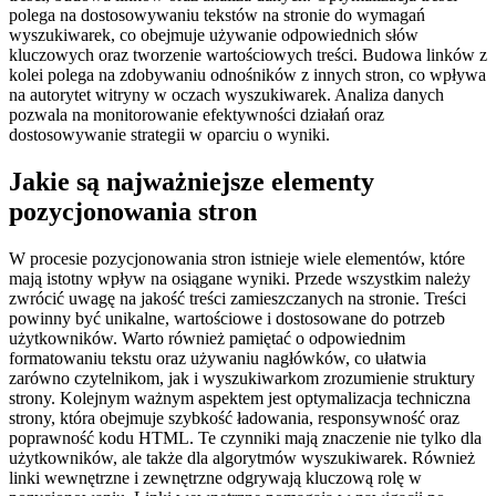
polega na dostosowywaniu tekstów na stronie do wymagań
wyszukiwarek, co obejmuje używanie odpowiednich słów
kluczowych oraz tworzenie wartościowych treści. Budowa linków z
kolei polega na zdobywaniu odnośników z innych stron, co wpływa
na autorytet witryny w oczach wyszukiwarek. Analiza danych
pozwala na monitorowanie efektywności działań oraz
dostosowywanie strategii w oparciu o wyniki.
Jakie są najważniejsze elementy
pozycjonowania stron
W procesie pozycjonowania stron istnieje wiele elementów, które
mają istotny wpływ na osiągane wyniki. Przede wszystkim należy
zwrócić uwagę na jakość treści zamieszczanych na stronie. Treści
powinny być unikalne, wartościowe i dostosowane do potrzeb
użytkowników. Warto również pamiętać o odpowiednim
formatowaniu tekstu oraz używaniu nagłówków, co ułatwia
zarówno czytelnikom, jak i wyszukiwarkom zrozumienie struktury
strony. Kolejnym ważnym aspektem jest optymalizacja techniczna
strony, która obejmuje szybkość ładowania, responsywność oraz
poprawność kodu HTML. Te czynniki mają znaczenie nie tylko dla
użytkowników, ale także dla algorytmów wyszukiwarek. Również
linki wewnętrzne i zewnętrzne odgrywają kluczową rolę w