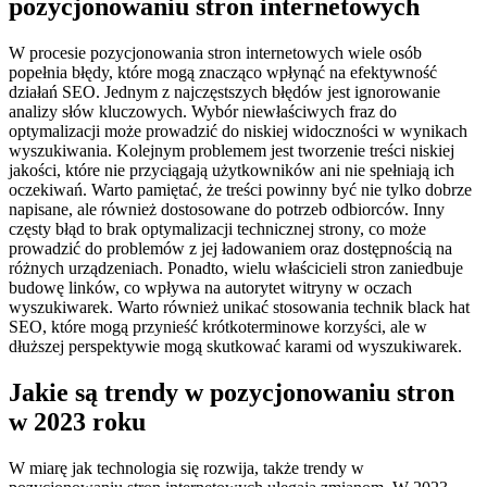
pozycjonowaniu stron internetowych
W procesie pozycjonowania stron internetowych wiele osób
popełnia błędy, które mogą znacząco wpłynąć na efektywność
działań SEO. Jednym z najczęstszych błędów jest ignorowanie
analizy słów kluczowych. Wybór niewłaściwych fraz do
optymalizacji może prowadzić do niskiej widoczności w wynikach
wyszukiwania. Kolejnym problemem jest tworzenie treści niskiej
jakości, które nie przyciągają użytkowników ani nie spełniają ich
oczekiwań. Warto pamiętać, że treści powinny być nie tylko dobrze
napisane, ale również dostosowane do potrzeb odbiorców. Inny
częsty błąd to brak optymalizacji technicznej strony, co może
prowadzić do problemów z jej ładowaniem oraz dostępnością na
różnych urządzeniach. Ponadto, wielu właścicieli stron zaniedbuje
budowę linków, co wpływa na autorytet witryny w oczach
wyszukiwarek. Warto również unikać stosowania technik black hat
SEO, które mogą przynieść krótkoterminowe korzyści, ale w
dłuższej perspektywie mogą skutkować karami od wyszukiwarek.
Jakie są trendy w pozycjonowaniu stron
w 2023 roku
W miarę jak technologia się rozwija, także trendy w