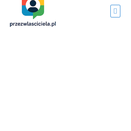
Napisane
przez…