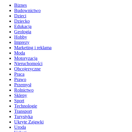
Biznes
Budownictwo
Dzieci
Dziecko
Edukacja
Geologia
Hobby
Imprezy
Marketing i reklama
Moda
Motoryzacja
Nieruchomości
Obcojęzyczne
Praca
Prawo
Przemysł
Rolnictwo
Sklepy
Sport
Technologie
Transport
Turystyka
Ukryte Zajawki
Uroda