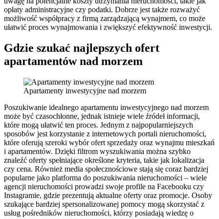
uwagę na potencjalne koszty utrzymania nieruchomości, takie jak
opłaty administracyjne czy podatki. Dobrze jest także rozważyć
możliwość współpracy z firmą zarządzającą wynajmem, co może
ułatwić proces wynajmowania i zwiększyć efektywność inwestycji.
Gdzie szukać najlepszych ofert
apartamentów nad morzem
Apartamenty inwestycyjne nad morzem
Poszukiwanie idealnego apartamentu inwestycyjnego nad morzem
może być czasochłonne, jednak istnieje wiele źródeł informacji,
które mogą ułatwić ten proces. Jednym z najpopularniejszych
sposobów jest korzystanie z internetowych portali nieruchomości,
które oferują szeroki wybór ofert sprzedaży oraz wynajmu mieszkań
i apartamentów. Dzięki filtrom wyszukiwania można szybko
znaleźć oferty spełniające określone kryteria, takie jak lokalizacja
czy cena. Również media społecznościowe stają się coraz bardziej
popularne jako platforma do poszukiwania nieruchomości – wiele
agencji nieruchomości prowadzi swoje profile na Facebooku czy
Instagramie, gdzie prezentują aktualne oferty oraz promocje. Osoby
szukające bardziej spersonalizowanej pomocy mogą skorzystać z
usług pośredników nieruchomości, którzy posiadają wiedzę o