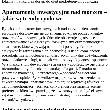
lokalnym rynku oraz dostęp do ofert niedostępnych publicznie.
Apartamenty inwestycyjne nad morzem –
jakie są trendy rynkowe
Rynek apartamentów inwestycyjnych nad morzem nieustannie
ewoluuje i dostosowuje się do zmieniających się potrzeb klientów
oraz trendów turystycznych. Obecnie obserwuje się rosnące
zainteresowanie ekologicznymi rozwiązaniami oraz technologiami
smart home, które wpływają na komfort pobytu gości oraz
efektywność zarządzania nieruchomością. Klienci coraz częściej
poszukują miejsc noclegowych oferujących unikalne doświadczenia
oraz dodatkowe usługi, takie jak wellness czy aktywności sportowe.
W związku z tym deweloperzy starają się wzbogacać swoje oferty o
różnorodne udogodnienia oraz atrakcje dla gości. Ponadto rośnie
znaczenie marketingu internetowego – obecność w sieci oraz
pozytywne opinie użytkowników mają kluczowe znaczenie dla
sukcesu wynajmu apartamentów. Zmiany te wpływają również na
ceny nieruchomości – rosnąca konkurencja oraz zmieniające się
preferencje klientów sprawiają, że inwestorzy muszą być elastyczni
i gotowi do dostosowywania swoich strategii do aktualnych
warunków rynkowych.
Jakie są zalety posiadania apartamentu