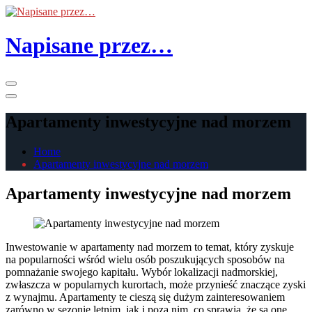
Skip
to
the
Napisane przez…
content
Primary
Menu
Apartamenty inwestycyjne nad morzem
Home
Apartamenty inwestycyjne nad morzem
Apartamenty inwestycyjne nad morzem
Inwestowanie w apartamenty nad morzem to temat, który zyskuje
na popularności wśród wielu osób poszukujących sposobów na
pomnażanie swojego kapitału. Wybór lokalizacji nadmorskiej,
zwłaszcza w popularnych kurortach, może przynieść znaczące zyski
z wynajmu. Apartamenty te cieszą się dużym zainteresowaniem
zarówno w sezonie letnim, jak i poza nim, co sprawia, że są one