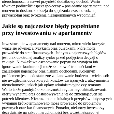
nieruchomości, a nawet przynieść dodatkowy dochód. Warto
również podkreślić aspekt społeczny – posiadanie apartamentu nad
morzem to doskonała okazja do spędzania czasu z rodziną i
przyjaciółmi oraz tworzenia niezapomnianych wspomnień.
Jakie są najczęstsze błędy popełniane
przy inwestowaniu w apartamenty
Inwestowanie w apartamenty nad morzem, mimo wielu korzyści,
wiąże się również z ryzykiem oraz pułapkami, które mogą
prowadzić do strat finansowych. Jednym z najczęstszych błędów
jest brak dokładnej analizy rynku przed podjęciem decyzji o
zakupie. Niewłaściwe oszacowanie popytu na wynajem lub
ignorowanie konkurencji może skutkować trudnościami w
znalezieniu najemców oraz niskimi dochodami. Kolejnym
problemem jest niedostateczne zaplanowanie budżetu – wiele osób
nie uwzględnia dodatkowych kosztów związanych z utrzymaniem
nieruchomości, takich jak opłaty administracyjne czy remonty.
Warto także pamiętać o konieczności regularnego aktualizowania
oferty wynajmu oraz dostosowywania jej do zmieniających się
potrzeb klientów. Niezrozumienie lokalnych przepisów dotyczących
wynajmu krótkoterminowego może prowadzić do problemów
prawnych oraz kar finansowych. Ponadto, niektórzy inwestorzy
decydują się na zakup nieruchomości bez wcześniejszego jej