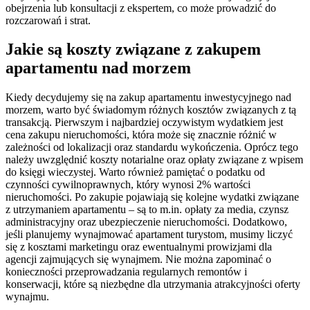
obejrzenia lub konsultacji z ekspertem, co może prowadzić do
rozczarowań i strat.
Jakie są koszty związane z zakupem
apartamentu nad morzem
Kiedy decydujemy się na zakup apartamentu inwestycyjnego nad
morzem, warto być świadomym różnych kosztów związanych z tą
transakcją. Pierwszym i najbardziej oczywistym wydatkiem jest
cena zakupu nieruchomości, która może się znacznie różnić w
zależności od lokalizacji oraz standardu wykończenia. Oprócz tego
należy uwzględnić koszty notarialne oraz opłaty związane z wpisem
do księgi wieczystej. Warto również pamiętać o podatku od
czynności cywilnoprawnych, który wynosi 2% wartości
nieruchomości. Po zakupie pojawiają się kolejne wydatki związane
z utrzymaniem apartamentu – są to m.in. opłaty za media, czynsz
administracyjny oraz ubezpieczenie nieruchomości. Dodatkowo,
jeśli planujemy wynajmować apartament turystom, musimy liczyć
się z kosztami marketingu oraz ewentualnymi prowizjami dla
agencji zajmujących się wynajmem. Nie można zapominać o
konieczności przeprowadzania regularnych remontów i
konserwacji, które są niezbędne dla utrzymania atrakcyjności oferty
wynajmu.