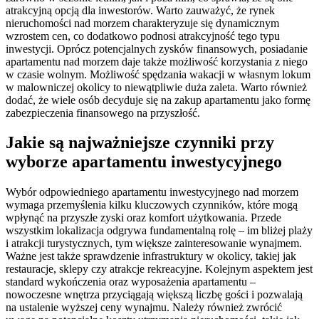
atrakcyjną opcją dla inwestorów. Warto zauważyć, że rynek
nieruchomości nad morzem charakteryzuje się dynamicznym
wzrostem cen, co dodatkowo podnosi atrakcyjność tego typu
inwestycji. Oprócz potencjalnych zysków finansowych, posiadanie
apartamentu nad morzem daje także możliwość korzystania z niego
w czasie wolnym. Możliwość spędzania wakacji w własnym lokum
w malowniczej okolicy to niewątpliwie duża zaleta. Warto również
dodać, że wiele osób decyduje się na zakup apartamentu jako formę
zabezpieczenia finansowego na przyszłość.
Jakie są najważniejsze czynniki przy
wyborze apartamentu inwestycyjnego
Wybór odpowiedniego apartamentu inwestycyjnego nad morzem
wymaga przemyślenia kilku kluczowych czynników, które mogą
wpłynąć na przyszłe zyski oraz komfort użytkowania. Przede
wszystkim lokalizacja odgrywa fundamentalną rolę – im bliżej plaży
i atrakcji turystycznych, tym większe zainteresowanie wynajmem.
Ważne jest także sprawdzenie infrastruktury w okolicy, takiej jak
restauracje, sklepy czy atrakcje rekreacyjne. Kolejnym aspektem jest
standard wykończenia oraz wyposażenia apartamentu –
nowoczesne wnętrza przyciągają większą liczbę gości i pozwalają
na ustalenie wyższej ceny wynajmu. Należy również zwrócić