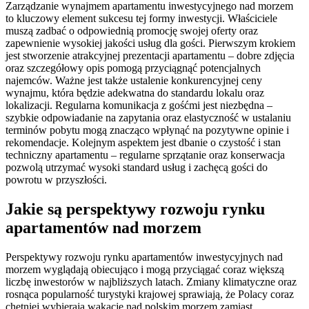
Zarządzanie wynajmem apartamentu inwestycyjnego nad morzem
to kluczowy element sukcesu tej formy inwestycji. Właściciele
muszą zadbać o odpowiednią promocję swojej oferty oraz
zapewnienie wysokiej jakości usług dla gości. Pierwszym krokiem
jest stworzenie atrakcyjnej prezentacji apartamentu – dobre zdjęcia
oraz szczegółowy opis pomogą przyciągnąć potencjalnych
najemców. Ważne jest także ustalenie konkurencyjnej ceny
wynajmu, która będzie adekwatna do standardu lokalu oraz
lokalizacji. Regularna komunikacja z gośćmi jest niezbędna –
szybkie odpowiadanie na zapytania oraz elastyczność w ustalaniu
terminów pobytu mogą znacząco wpłynąć na pozytywne opinie i
rekomendacje. Kolejnym aspektem jest dbanie o czystość i stan
techniczny apartamentu – regularne sprzątanie oraz konserwacja
pozwolą utrzymać wysoki standard usług i zachęcą gości do
powrotu w przyszłości.
Jakie są perspektywy rozwoju rynku
apartamentów nad morzem
Perspektywy rozwoju rynku apartamentów inwestycyjnych nad
morzem wyglądają obiecująco i mogą przyciągać coraz większą
liczbę inwestorów w najbliższych latach. Zmiany klimatyczne oraz
rosnąca popularność turystyki krajowej sprawiają, że Polacy coraz
chętniej wybierają wakacje nad polskim morzem zamiast