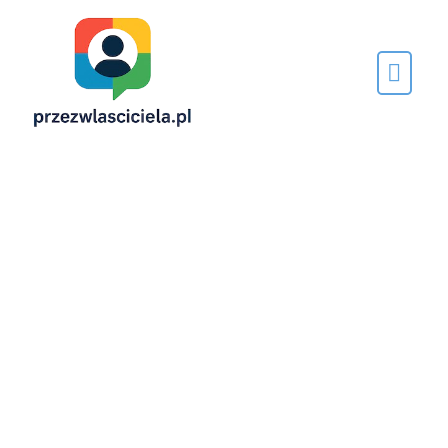
Napisane
przez…