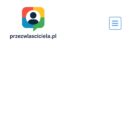
Napisane
przez…