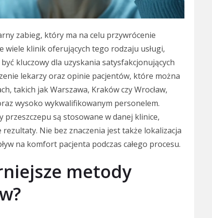
arny zabieg, który ma na celu przywrócenie
e wiele klinik oferujących tego rodzaju usługi,
być kluczowy dla uzyskania satysfakcjonujących
enie lekarzy oraz opinie pacjentów, które można
tach, takich jak Warszawa, Kraków czy Wrocław,
oraz wysoko wykwalifikowanym personelem.
y przeszczepu są stosowane w danej klinice,
ezultaty. Nie bez znaczenia jest także lokalizacja
wpływ na komfort pacjenta podczas całego procesu.
rniejsze metody
ów?