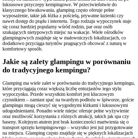
luksusowe przyczepy kempingowe. W przeciwieństwie do
klasycznego biwakowania, glamping często oferuje pełne
wyposażenie, takie jak łóżka z pościelą, prywatne łazienki czy
nawet dostęp do prądu i internetu. Tego rodzaju wypoczynek staje
się coraz bardziej popularny wśród rodzin, par oraz osób
szukających nietypowych miejsc na wakacje. Wiele ośrodków
glampingowych znajduje się w malowniczych lokalizacjach, co
dodatkowo przyciąga turystów pragnących obcować z naturą w
komfortowy sposób.
Jakie są zalety glampingu w porównaniu
do tradycyjnego kempingu?
Glamping ma wiele zalet w porównaniu do tradycyjnego kempingu,
które przyciągają coraz większą liczbę entuzjastów tego stylu
wypoczynku. Przede wszystkim komfort jest kluczowym
czynnikiem – zamiast spać na twardym podłożu w śpiworze, goście
glampingu mogą cieszyć się wygodnymi łóżkami i luksusowymi
udogodnieniami. Ponadto wiele miejsc oferuje pełne wyżywienie
oraz możliwość korzystania z różnych atrakcji, takich jak spa czy
baseny. Kolejnym atutem jest brak konieczności martwienia się o
transport sprzętu kempingowego – wszystko jest już przygotowane
na miejscu. Glamping często znajduje się w pięknych lokalizacjach