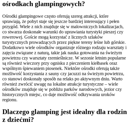
ośrodkach glampingowych?
Ośrodki glampingowe często oferują szereg atrakcji, które
sprawiają, że pobyt staje się jeszcze bardziej interesujący i pełen
przygód. Wiele z nich znajduje się w malowniczych lokalizacjach,
co stwarza doskonałe warunki do uprawiania turystyki pieszej czy
rowerowej. Goście mogą korzystać z licznych szlaków
turystycznych prowadzących przez piękne tereny leśne lub górskie.
Dodatkowo wiele ośrodków organizuje różnego rodzaju warsztaty i
zajęcia związane z naturą, takie jak nauka gotowania na świeżym
powietrzu czy warsztaty rzemieślnicze. W sezonie letnim popularne
są również wieczory przy ognisku z pieczeniem kiełbasek oraz
wspólnym śpiewaniem piosenek. Niektóre ośrodki oferują także
możliwość korzystania z sauny czy jacuzzi na świeżym powietrzu,
co stanowi doskonały sposób na relaks po aktywnym dniu. Warto
również zwrócić uwagę na lokalne atrakcje turystyczne – wiele
ośrodków znajduje się w pobliżu parków narodowych, jezior czy
historycznych miejsc, co daje możliwość odkrywania uroków
regionu.
Dlaczego glamping jest idealny dla rodzin
z dziećmi?