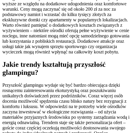
wyższe ze względu na dodatkowe udogodnienia oraz komfortowe
warunki. Ceny mogą zaczynać się od około 200 zł za noc za
podstawowy namiot i wzrastać do kilku tysięcy złotych za
ekskluzywne domki czy apartamenty w popularnych lokalizacjach.
Warto również pamiętać o dodatkowych kosztach związanych z
wyżywieniem – niektóre ośrodki oferują pełne wyżywienie w cenie
noclegu, inne natomiast mogą mieć opcję samodzielnego gotowania
lub korzystania z pobliskich restauracji. Dodatkowe atrakcje oraz
usługi takie jak wynajem sprzętu sportowego czy organizacja
wycieczek mogą również wpłynąć na całkowity koszt pobytu.
Jakie trendy kształtują przyszłość
glampingu?
Przyszłość glampingu wydaje się być bardzo obiecująca dzięki
rosnącemu zainteresowaniu ekoturystyką oraz poszukiwaniu
unikalnych doświadczeń przez podróżników. Coraz więcej osób
docenia możliwość spędzenia czasu blisko natury bez rezygnacji z
komfortu i luksusu. W odpowiedzi na te potrzeby wiele ośrodków
zaczyna inwestować w ekologiczne rozwiązania – od użycia
materiałów przyjaznych środowisku po systemy zarządzania wodą i
energią odnawialną. Trendem staje się także personalizacja ofert –
goście coraz częściej oczekują możliwości dostosowania swojego