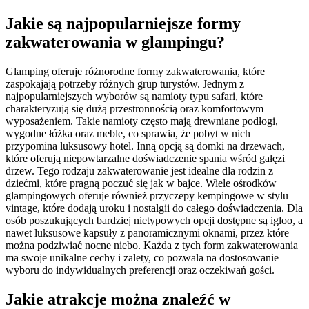
Jakie są najpopularniejsze formy
zakwaterowania w glampingu?
Glamping oferuje różnorodne formy zakwaterowania, które
zaspokajają potrzeby różnych grup turystów. Jednym z
najpopularniejszych wyborów są namioty typu safari, które
charakteryzują się dużą przestronnością oraz komfortowym
wyposażeniem. Takie namioty często mają drewniane podłogi,
wygodne łóżka oraz meble, co sprawia, że pobyt w nich
przypomina luksusowy hotel. Inną opcją są domki na drzewach,
które oferują niepowtarzalne doświadczenie spania wśród gałęzi
drzew. Tego rodzaju zakwaterowanie jest idealne dla rodzin z
dziećmi, które pragną poczuć się jak w bajce. Wiele ośrodków
glampingowych oferuje również przyczepy kempingowe w stylu
vintage, które dodają uroku i nostalgii do całego doświadczenia. Dla
osób poszukujących bardziej nietypowych opcji dostępne są igloo, a
nawet luksusowe kapsuły z panoramicznymi oknami, przez które
można podziwiać nocne niebo. Każda z tych form zakwaterowania
ma swoje unikalne cechy i zalety, co pozwala na dostosowanie
wyboru do indywidualnych preferencji oraz oczekiwań gości.
Jakie atrakcje można znaleźć w