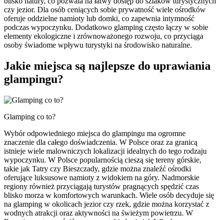
blisko natury, co pozwala na łatwy dostęp do szlaków turystycznych
czy jezior. Dla osób ceniących sobie prywatność wiele ośrodków
oferuje oddzielne namioty lub domki, co zapewnia intymność
podczas wypoczynku. Dodatkowo glamping często łączy w sobie
elementy ekologiczne i zrównoważonego rozwoju, co przyciąga
osoby świadome wpływu turystyki na środowisko naturalne.
Jakie miejsca są najlepsze do uprawiania
glampingu?
Glamping co to?
Wybór odpowiedniego miejsca do glampingu ma ogromne
znaczenie dla całego doświadczenia. W Polsce oraz za granicą
istnieje wiele malowniczych lokalizacji idealnych do tego rodzaju
wypoczynku. W Polsce popularnością cieszą się tereny górskie,
takie jak Tatry czy Bieszczady, gdzie można znaleźć ośrodki
oferujące luksusowe namioty z widokiem na góry. Nadmorskie
regiony również przyciągają turystów pragnących spędzić czas
blisko morza w komfortowych warunkach. Wiele osób decyduje się
na glamping w okolicach jezior czy rzek, gdzie można korzystać z
wodnych atrakcji oraz aktywności na świeżym powietrzu. W