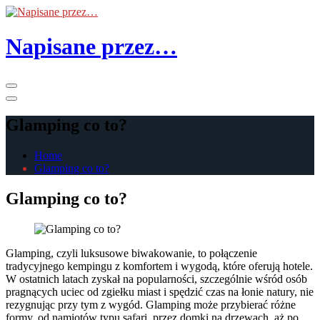
Skip
to
the
Napisane przez…
content
Primary
Menu
Glamping co to?
Home
Glamping co to?
Glamping co to?
Glamping, czyli luksusowe biwakowanie, to połączenie
tradycyjnego kempingu z komfortem i wygodą, które oferują hotele.
W ostatnich latach zyskał na popularności, szczególnie wśród osób
pragnących uciec od zgiełku miast i spędzić czas na łonie natury, nie
rezygnując przy tym z wygód. Glamping może przybierać różne
formy, od namiotów typu safari, przez domki na drzewach, aż po