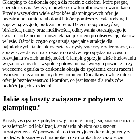
Glamping to doskonała opcja dla rodzin z dziećmi, które pragną
spędzić czas na świeżym powietrzu w komfortowych warunkach.
Przede wszystkim wiele ośrodków glampingowych oferuje
przestronne namioty lub domki, które pomieszczą całą rodzinę i
zapewnią wygodę podczas pobytu. Dzieci mogą cieszyć się
bliskością natury oraz możliwością odkrywania otaczającego je
świata – od zbierania muszelek nad jeziorem po obserwację ptaków
w lesie. Ośrodki często organizują specjalne atrakcje dla
najmłodszych, takie jak warsztaty artystyczne czy gry terenowe, co
sprawia, że dzieci mają okazję do aktywnego spędzania czasu i
rozwijania swoich umiejętności. Glamping sprzyja także budowaniu
więzi rodzinnych – wspólne gotowanie na świeżym powietrzu czy
wieczorne ogniska to doskonała okazja do spędzenia czasu razem i
tworzenia niezapomnianych wspomnień. Dodatkowo wiele miejsc
oferuje bezpieczeństwo i komfort, co jest istotne dla rodziców
podróżujących z dziećmi.
Jakie są koszty związane z pobytem w
glampingu?
Koszty związane z pobytem w glampingu mogą się znacznie różnić
w zależności od lokalizacji, standardu obiektu oraz sezonu
turystycznego. W porównaniu do tradycyjnego kempingu ceny za
nocleg w luksusowych namiotach czy domkach są zazwyczaj