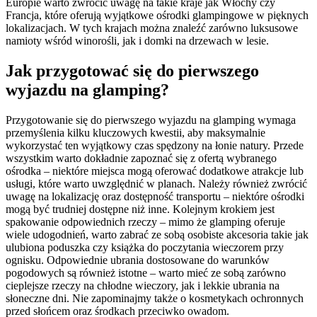
Europie warto zwrócić uwagę na takie kraje jak Włochy czy
Francja, które oferują wyjątkowe ośrodki glampingowe w pięknych
lokalizacjach. W tych krajach można znaleźć zarówno luksusowe
namioty wśród winorośli, jak i domki na drzewach w lesie.
Jak przygotować się do pierwszego
wyjazdu na glamping?
Przygotowanie się do pierwszego wyjazdu na glamping wymaga
przemyślenia kilku kluczowych kwestii, aby maksymalnie
wykorzystać ten wyjątkowy czas spędzony na łonie natury. Przede
wszystkim warto dokładnie zapoznać się z ofertą wybranego
ośrodka – niektóre miejsca mogą oferować dodatkowe atrakcje lub
usługi, które warto uwzględnić w planach. Należy również zwrócić
uwagę na lokalizację oraz dostępność transportu – niektóre ośrodki
mogą być trudniej dostępne niż inne. Kolejnym krokiem jest
spakowanie odpowiednich rzeczy – mimo że glamping oferuje
wiele udogodnień, warto zabrać ze sobą osobiste akcesoria takie jak
ulubiona poduszka czy książka do poczytania wieczorem przy
ognisku. Odpowiednie ubrania dostosowane do warunków
pogodowych są również istotne – warto mieć ze sobą zarówno
cieplejsze rzeczy na chłodne wieczory, jak i lekkie ubrania na
słoneczne dni. Nie zapominajmy także o kosmetykach ochronnych
przed słońcem oraz środkach przeciwko owadom.