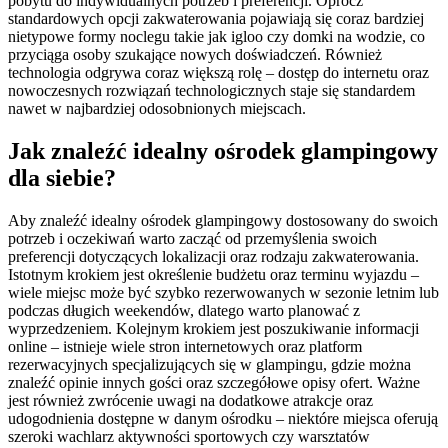
pobytu do indywidualnych potrzeb i preferencji. Oprócz
standardowych opcji zakwaterowania pojawiają się coraz bardziej
nietypowe formy noclegu takie jak igloo czy domki na wodzie, co
przyciąga osoby szukające nowych doświadczeń. Również
technologia odgrywa coraz większą rolę – dostęp do internetu oraz
nowoczesnych rozwiązań technologicznych staje się standardem
nawet w najbardziej odosobnionych miejscach.
Jak znaleźć idealny ośrodek glampingowy
dla siebie?
Aby znaleźć idealny ośrodek glampingowy dostosowany do swoich
potrzeb i oczekiwań warto zacząć od przemyślenia swoich
preferencji dotyczących lokalizacji oraz rodzaju zakwaterowania.
Istotnym krokiem jest określenie budżetu oraz terminu wyjazdu –
wiele miejsc może być szybko rezerwowanych w sezonie letnim lub
podczas długich weekendów, dlatego warto planować z
wyprzedzeniem. Kolejnym krokiem jest poszukiwanie informacji
online – istnieje wiele stron internetowych oraz platform
rezerwacyjnych specjalizujących się w glampingu, gdzie można
znaleźć opinie innych gości oraz szczegółowe opisy ofert. Ważne
jest również zwrócenie uwagi na dodatkowe atrakcje oraz
udogodnienia dostępne w danym ośrodku – niektóre miejsca oferują
szeroki wachlarz aktywności sportowych czy warsztatów