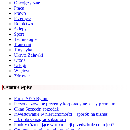
Obcojęzyczne
Praca
Prawo
Przemysł
Rolnictwo
Sklepy
Sport
Technologie
Transport
Turystyka
Ukryte Zajawki
Uroda
Usługi
Wnętrza
Zdrowie
Ostatnie wpisy
Firma SEO Bytom
Personalizowane prezenty korporacyjne klasy premium
Okna Szczecin sprzedaż
Inwestowanie w nieruchomości – sposób na biznes
Jak dobrze nagrać saksofon?
Punkty różnicujące w rekrutacji przedszkole co to jest?
Czy przedszkole jest obowiązkowe?