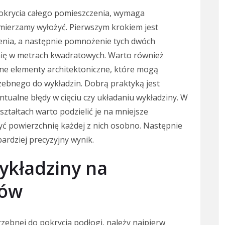
 pokrycia całego pomieszczenia, wymaga
mierzamy wyłożyć. Pierwszym krokiem jest
zenia, a następnie pomnożenie tych dwóch
nię w metrach kwadratowych. Warto również
nne elementy architektoniczne, które mogą
zebnego do wykładzin. Dobrą praktyką jest
tualne błędy w cięciu czy układaniu wykładziny. W
ztałtach warto podzielić je na mniejsze
yć powierzchnię każdej z nich osobno. Następnie
ardziej precyzyjny wynik.
wykładziny na
rów
rzebnej do pokrycia podłogi, należy najpierw