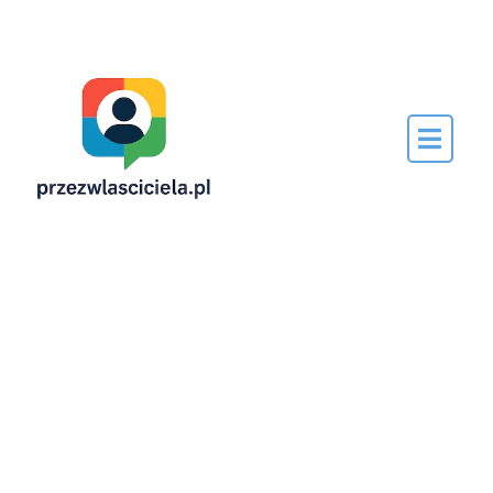
Napisane
przez…