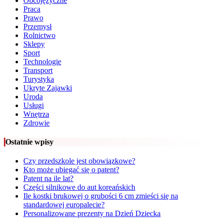
Obcojęzyczne
Praca
Prawo
Przemysł
Rolnictwo
Sklepy
Sport
Technologie
Transport
Turystyka
Ukryte Zajawki
Uroda
Usługi
Wnętrza
Zdrowie
Ostatnie wpisy
Czy przedszkole jest obowiązkowe?
Kto może ubiegać się o patent?
Patent na ile lat?
Części silnikowe do aut koreańskich
Ile kostki brukowej o grubości 6 cm zmieści się na
standardowej europalecie?
Personalizowane prezenty na Dzień Dziecka