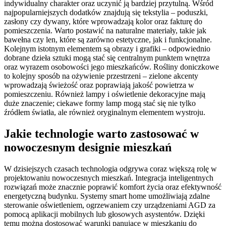
indywidualny charakter oraz uczynić ją bardziej przytulną. Wśród
najpopularniejszych dodatków znajdują się tekstylia – poduszki,
zasłony czy dywany, które wprowadzają kolor oraz fakturę do
pomieszczenia. Warto postawić na naturalne materiały, takie jak
bawełna czy len, które są zarówno estetyczne, jak i funkcjonalne.
Kolejnym istotnym elementem są obrazy i grafiki – odpowiednio
dobrane dzieła sztuki mogą stać się centralnym punktem wnętrza
oraz wyrazem osobowości jego mieszkańców. Rośliny doniczkowe
to kolejny sposób na ożywienie przestrzeni – zielone akcenty
wprowadzają świeżość oraz poprawiają jakość powietrza w
pomieszczeniu. Również lampy i oświetlenie dekoracyjne mają
duże znaczenie; ciekawe formy lamp mogą stać się nie tylko
źródłem światła, ale również oryginalnym elementem wystroju.
Jakie technologie warto zastosować w
nowoczesnym designie mieszkań
W dzisiejszych czasach technologia odgrywa coraz większą rolę w
projektowaniu nowoczesnych mieszkań. Integracja inteligentnych
rozwiązań może znacznie poprawić komfort życia oraz efektywność
energetyczną budynku. Systemy smart home umożliwiają zdalne
sterowanie oświetleniem, ogrzewaniem czy urządzeniami AGD za
pomocą aplikacji mobilnych lub głosowych asystentów. Dzięki
temu można dostosować warunki panujące w mieszkaniu do