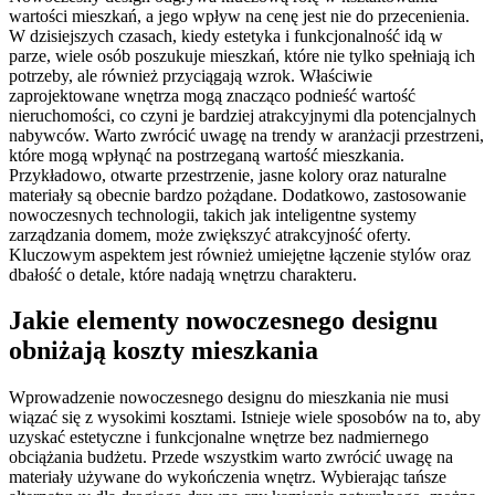
wartości mieszkań, a jego wpływ na cenę jest nie do przecenienia.
W dzisiejszych czasach, kiedy estetyka i funkcjonalność idą w
parze, wiele osób poszukuje mieszkań, które nie tylko spełniają ich
potrzeby, ale również przyciągają wzrok. Właściwie
zaprojektowane wnętrza mogą znacząco podnieść wartość
nieruchomości, co czyni je bardziej atrakcyjnymi dla potencjalnych
nabywców. Warto zwrócić uwagę na trendy w aranżacji przestrzeni,
które mogą wpłynąć na postrzeganą wartość mieszkania.
Przykładowo, otwarte przestrzenie, jasne kolory oraz naturalne
materiały są obecnie bardzo pożądane. Dodatkowo, zastosowanie
nowoczesnych technologii, takich jak inteligentne systemy
zarządzania domem, może zwiększyć atrakcyjność oferty.
Kluczowym aspektem jest również umiejętne łączenie stylów oraz
dbałość o detale, które nadają wnętrzu charakteru.
Jakie elementy nowoczesnego designu
obniżają koszty mieszkania
Wprowadzenie nowoczesnego designu do mieszkania nie musi
wiązać się z wysokimi kosztami. Istnieje wiele sposobów na to, aby
uzyskać estetyczne i funkcjonalne wnętrze bez nadmiernego
obciążania budżetu. Przede wszystkim warto zwrócić uwagę na
materiały używane do wykończenia wnętrz. Wybierając tańsze