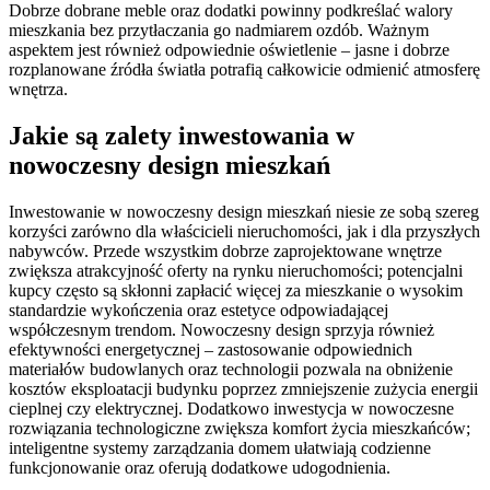
Dobrze dobrane meble oraz dodatki powinny podkreślać walory
mieszkania bez przytłaczania go nadmiarem ozdób. Ważnym
aspektem jest również odpowiednie oświetlenie – jasne i dobrze
rozplanowane źródła światła potrafią całkowicie odmienić atmosferę
wnętrza.
Jakie są zalety inwestowania w
nowoczesny design mieszkań
Inwestowanie w nowoczesny design mieszkań niesie ze sobą szereg
korzyści zarówno dla właścicieli nieruchomości, jak i dla przyszłych
nabywców. Przede wszystkim dobrze zaprojektowane wnętrze
zwiększa atrakcyjność oferty na rynku nieruchomości; potencjalni
kupcy często są skłonni zapłacić więcej za mieszkanie o wysokim
standardzie wykończenia oraz estetyce odpowiadającej
współczesnym trendom. Nowoczesny design sprzyja również
efektywności energetycznej – zastosowanie odpowiednich
materiałów budowlanych oraz technologii pozwala na obniżenie
kosztów eksploatacji budynku poprzez zmniejszenie zużycia energii
cieplnej czy elektrycznej. Dodatkowo inwestycja w nowoczesne
rozwiązania technologiczne zwiększa komfort życia mieszkańców;
inteligentne systemy zarządzania domem ułatwiają codzienne
funkcjonowanie oraz oferują dodatkowe udogodnienia.