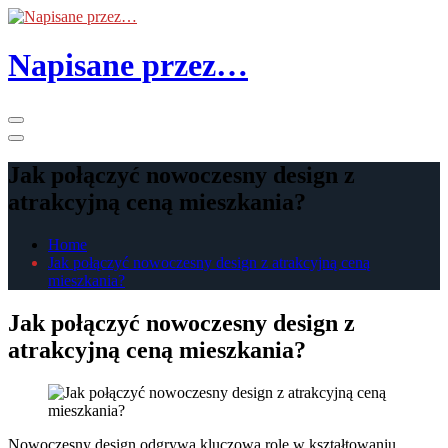
Skip
to
the
Napisane przez…
content
Primary
Menu
Jak połączyć nowoczesny design z
atrakcyjną ceną mieszkania?
Home
Jak połączyć nowoczesny design z atrakcyjną ceną
mieszkania?
Jak połączyć nowoczesny design z
atrakcyjną ceną mieszkania?
Nowoczesny design odgrywa kluczową rolę w kształtowaniu