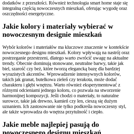
dodatków z przeszłości. Również technologia smart home staje się
integralną częścią nowoczesnych mieszkań, oferując wygodę oraz
oszczędności energetyczne.
Jakie kolory i materiały wybierać w
nowoczesnym designie mieszkań
Wybór kolorów i materiałów ma kluczowe znaczenie w kontekście
nowoczesnego designu mieszkań. Kolory wpływają na nastrój oraz
postrzeganie przestrzeni, dlatego warto zwrócić uwagę na aktualne
trendy. Obecnie dominują stonowane, neutralne barwy, takie jak
biel, szarość czy beż, które tworzą elegancką bazę dla bardziej
wyrazistych akcentów. Wprowadzenie intensywnych kolorów,
takich jak granat, butelkowa zieleń czy terakota, może dodać
charakteru i głębi wnętrzu. Warto również eksperymentować z
różnymi odcieniami jednego koloru, co pozwala na stworzenie
harmonijnej kompozycji. Jeśli chodzi o materiały, to naturalne
surowce, takie jak drewno, kamień czy len, cieszą się dużym
uznaniem. Ich zastosowanie nie tylko podkreśla nowoczesny styl,
ale także wprowadza do wnętrza przytulność i ciepło.
Jakie meble najlepiej pasują do
nowoczesnego designu mieszkań