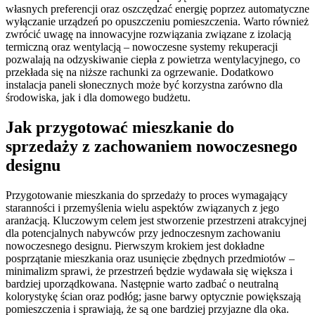
własnych preferencji oraz oszczędzać energię poprzez automatyczne
wyłączanie urządzeń po opuszczeniu pomieszczenia. Warto również
zwrócić uwagę na innowacyjne rozwiązania związane z izolacją
termiczną oraz wentylacją – nowoczesne systemy rekuperacji
pozwalają na odzyskiwanie ciepła z powietrza wentylacyjnego, co
przekłada się na niższe rachunki za ogrzewanie. Dodatkowo
instalacja paneli słonecznych może być korzystna zarówno dla
środowiska, jak i dla domowego budżetu.
Jak przygotować mieszkanie do
sprzedaży z zachowaniem nowoczesnego
designu
Przygotowanie mieszkania do sprzedaży to proces wymagający
staranności i przemyślenia wielu aspektów związanych z jego
aranżacją. Kluczowym celem jest stworzenie przestrzeni atrakcyjnej
dla potencjalnych nabywców przy jednoczesnym zachowaniu
nowoczesnego designu. Pierwszym krokiem jest dokładne
posprzątanie mieszkania oraz usunięcie zbędnych przedmiotów –
minimalizm sprawi, że przestrzeń będzie wydawała się większa i
bardziej uporządkowana. Następnie warto zadbać o neutralną
kolorystykę ścian oraz podłóg; jasne barwy optycznie powiększają
pomieszczenia i sprawiają, że są one bardziej przyjazne dla oka.