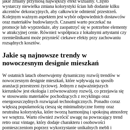
jakie zmiany przyniosą największy efekt wizualny. Często
wystarczy niewielka zmiana kolorystyki ścian lub dodanie kilku
akcentów dekoracyjnych, aby całkowicie odmienić przestrzeń.
Kolejnym ważnym aspektem jest wybór odpowiednich dostawców
oraz materiałów budowlanych. Czasami warto poczekać na
promocje lub wyprzedaże, aby zaopatrzyć się w potrzebne elementy
w atrakcyjnej cenie. Również współpraca z lokalnymi artystami czy
rzemieślnikami może przynieść ciekawe efekty przy zachowaniu
rozsądnych kosztów.
Jakie są najnowsze trendy w
nowoczesnym designie mieszkań
W ostatnich latach obserwujemy dynamiczny rozwój trendów w
nowoczesnym designie mieszkań, które wpływają na sposób
aranżacji przestrzeni życiowej. Jednym z najważniejszych
kierunków jest ekologia i zrównoważony rozwój, co przejawia się
w stosowaniu materiałów pochodzących z recyklingu oraz
energooszczędnych rozwiązań technologicznych. Ponadto coraz
większą popularnością cieszą się minimalistyczne formy oraz
neutralna kolorystyka, które tworzą harmonijną i spokojną atmosferę
we wnętrzu. Warto również zwrócić uwagę na powracający trend
retro oraz vintage, który dodaje charakteru i osobowości
pomieszczeniom poprzez wykorzystanie unikalnych mebli i