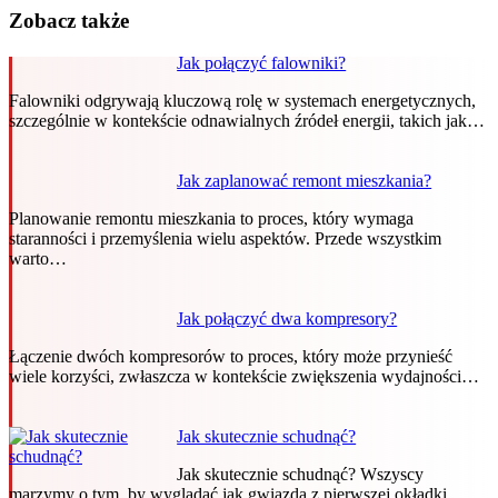
Zobacz także
Jak połączyć falowniki?
Falowniki odgrywają kluczową rolę w systemach energetycznych,
szczególnie w kontekście odnawialnych źródeł energii, takich jak…
Jak zaplanować remont mieszkania?
Planowanie remontu mieszkania to proces, który wymaga
staranności i przemyślenia wielu aspektów. Przede wszystkim
warto…
Jak połączyć dwa kompresory?
Łączenie dwóch kompresorów to proces, który może przynieść
wiele korzyści, zwłaszcza w kontekście zwiększenia wydajności…
Jak skutecznie schudnąć?
Jak skutecznie schudnąć? Wszyscy
marzymy o tym, by wyglądać jak gwiazda z pierwszej okładki