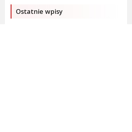
Ostatnie wpisy
Firma SEO Bytom
Personalizowane prezenty korporacyjne klasy
premium
Okna Szczecin sprzedaż
Inwestowanie w nieruchomości – sposób na biznes
Jak dobrze nagrać saksofon?
Punkty różnicujące w rekrutacji przedszkole co to
jest?
Gdzie kupować ubrania dla puszystych?