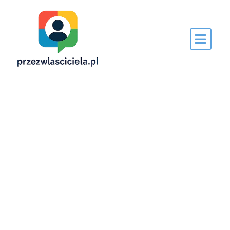
Napisane
przez…