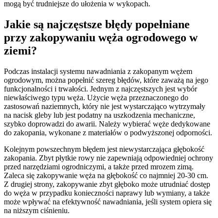
mogą być trudniejsze do ułożenia w wykopach.
Jakie są najczęstsze błędy popełniane
przy zakopywaniu węża ogrodowego w
ziemi?
Podczas instalacji systemu nawadniania z zakopanym wężem
ogrodowym, można popełnić szereg błędów, które zaważą na jego
funkcjonalności i trwałości. Jednym z najczęstszych jest wybór
niewłaściwego typu węża. Użycie węża przeznaczonego do
zastosowań naziemnych, który nie jest wystarczająco wytrzymały
na nacisk gleby lub jest podatny na uszkodzenia mechaniczne,
szybko doprowadzi do awarii. Należy wybierać węże dedykowane
do zakopania, wykonane z materiałów o podwyższonej odporności.
Kolejnym powszechnym błędem jest niewystarczająca głębokość
zakopania. Zbyt płytkie rowy nie zapewniają odpowiedniej ochrony
przed narzędziami ogrodniczymi, a także przed mrozem zimą.
Zaleca się zakopywanie węża na głębokość co najmniej 20-30 cm.
Z drugiej strony, zakopywanie zbyt głęboko może utrudniać dostęp
do węża w przypadku konieczności naprawy lub wymiany, a także
może wpływać na efektywność nawadniania, jeśli system opiera się
na niższym ciśnieniu.