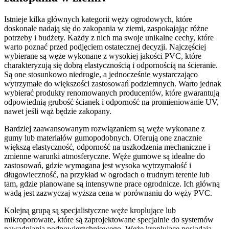
Istnieje kilka głównych kategorii węży ogrodowych, które
doskonale nadają się do zakopania w ziemi, zaspokajając różne
potrzeby i budżety. Każdy z nich ma swoje unikalne cechy, które
warto poznać przed podjęciem ostatecznej decyzji. Najczęściej
wybierane są węże wykonane z wysokiej jakości PVC, które
charakteryzują się dobrą elastycznością i odpornością na ścieranie.
Są one stosunkowo niedrogie, a jednocześnie wystarczająco
wytrzymałe do większości zastosowań podziemnych. Warto jednak
wybierać produkty renomowanych producentów, które gwarantują
odpowiednią grubość ścianek i odporność na promieniowanie UV,
nawet jeśli wąż będzie zakopany.
Bardziej zaawansowanym rozwiązaniem są węże wykonane z
gumy lub materiałów gumopodobnych. Oferują one znacznie
większą elastyczność, odporność na uszkodzenia mechaniczne i
zmienne warunki atmosferyczne. Węże gumowe są idealne do
zastosowań, gdzie wymagana jest wysoka wytrzymałość i
długowieczność, na przykład w ogrodach o trudnym terenie lub
tam, gdzie planowane są intensywne prace ogrodnicze. Ich główną
wadą jest zazwyczaj wyższa cena w porównaniu do węży PVC.
Kolejną grupą są specjalistyczne węże kroplujące lub
mikroporowate, które są zaprojektowane specjalnie do systemów
nawadniania podpowierzchniowego. Węże kroplujące posiadają