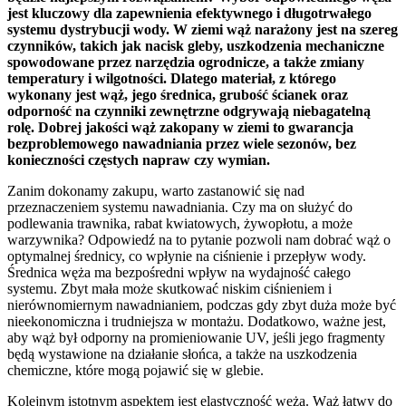
jest kluczowy dla zapewnienia efektywnego i długotrwałego
systemu dystrybucji wody. W ziemi wąż narażony jest na szereg
czynników, takich jak nacisk gleby, uszkodzenia mechaniczne
spowodowane przez narzędzia ogrodnicze, a także zmiany
temperatury i wilgotności. Dlatego materiał, z którego
wykonany jest wąż, jego średnica, grubość ścianek oraz
odporność na czynniki zewnętrzne odgrywają niebagatelną
rolę. Dobrej jakości wąż zakopany w ziemi to gwarancja
bezproblemowego nawadniania przez wiele sezonów, bez
konieczności częstych napraw czy wymian.
Zanim dokonamy zakupu, warto zastanowić się nad
przeznaczeniem systemu nawadniania. Czy ma on służyć do
podlewania trawnika, rabat kwiatowych, żywopłotu, a może
warzywnika? Odpowiedź na to pytanie pozwoli nam dobrać wąż o
optymalnej średnicy, co wpłynie na ciśnienie i przepływ wody.
Średnica węża ma bezpośredni wpływ na wydajność całego
systemu. Zbyt mała może skutkować niskim ciśnieniem i
nierównomiernym nawadnianiem, podczas gdy zbyt duża może być
nieekonomiczna i trudniejsza w montażu. Dodatkowo, ważne jest,
aby wąż był odporny na promieniowanie UV, jeśli jego fragmenty
będą wystawione na działanie słońca, a także na uszkodzenia
chemiczne, które mogą pojawić się w glebie.
Kolejnym istotnym aspektem jest elastyczność węża. Wąż łatwy do