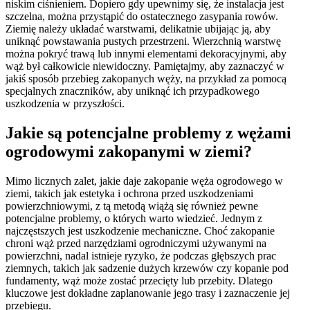
niskim ciśnieniem. Dopiero gdy upewnimy się, że instalacja jest
szczelna, można przystąpić do ostatecznego zasypania rowów.
Ziemię należy układać warstwami, delikatnie ubijając ją, aby
uniknąć powstawania pustych przestrzeni. Wierzchnią warstwę
można pokryć trawą lub innymi elementami dekoracyjnymi, aby
wąż był całkowicie niewidoczny. Pamiętajmy, aby zaznaczyć w
jakiś sposób przebieg zakopanych węży, na przykład za pomocą
specjalnych znaczników, aby uniknąć ich przypadkowego
uszkodzenia w przyszłości.
Jakie są potencjalne problemy z wężami
ogrodowymi zakopanymi w ziemi?
Mimo licznych zalet, jakie daje zakopanie węża ogrodowego w
ziemi, takich jak estetyka i ochrona przed uszkodzeniami
powierzchniowymi, z tą metodą wiążą się również pewne
potencjalne problemy, o których warto wiedzieć. Jednym z
najczęstszych jest uszkodzenie mechaniczne. Choć zakopanie
chroni wąż przed narzędziami ogrodniczymi używanymi na
powierzchni, nadal istnieje ryzyko, że podczas głębszych prac
ziemnych, takich jak sadzenie dużych krzewów czy kopanie pod
fundamenty, wąż może zostać przecięty lub przebity. Dlatego
kluczowe jest dokładne zaplanowanie jego trasy i zaznaczenie jej
przebiegu.