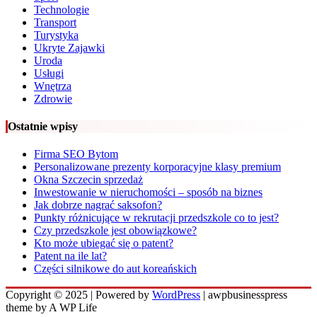
Technologie
Transport
Turystyka
Ukryte Zajawki
Uroda
Usługi
Wnętrza
Zdrowie
Ostatnie wpisy
Firma SEO Bytom
Personalizowane prezenty korporacyjne klasy premium
Okna Szczecin sprzedaż
Inwestowanie w nieruchomości – sposób na biznes
Jak dobrze nagrać saksofon?
Punkty różnicujące w rekrutacji przedszkole co to jest?
Czy przedszkole jest obowiązkowe?
Kto może ubiegać się o patent?
Patent na ile lat?
Części silnikowe do aut koreańskich
Copyright © 2025 | Powered by
WordPress
|
awpbusinesspress
theme by A WP Life