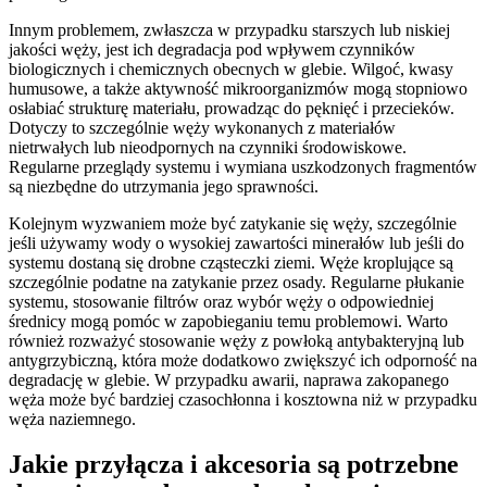
Innym problemem, zwłaszcza w przypadku starszych lub niskiej
jakości węży, jest ich degradacja pod wpływem czynników
biologicznych i chemicznych obecnych w glebie. Wilgoć, kwasy
humusowe, a także aktywność mikroorganizmów mogą stopniowo
osłabiać strukturę materiału, prowadząc do pęknięć i przecieków.
Dotyczy to szczególnie węży wykonanych z materiałów
nietrwałych lub nieodpornych na czynniki środowiskowe.
Regularne przeglądy systemu i wymiana uszkodzonych fragmentów
są niezbędne do utrzymania jego sprawności.
Kolejnym wyzwaniem może być zatykanie się węży, szczególnie
jeśli używamy wody o wysokiej zawartości minerałów lub jeśli do
systemu dostaną się drobne cząsteczki ziemi. Węże kroplujące są
szczególnie podatne na zatykanie przez osady. Regularne płukanie
systemu, stosowanie filtrów oraz wybór węży o odpowiedniej
średnicy mogą pomóc w zapobieganiu temu problemowi. Warto
również rozważyć stosowanie węży z powłoką antybakteryjną lub
antygrzybiczną, która może dodatkowo zwiększyć ich odporność na
degradację w glebie. W przypadku awarii, naprawa zakopanego
węża może być bardziej czasochłonna i kosztowna niż w przypadku
węża naziemnego.
Jakie przyłącza i akcesoria są potrzebne