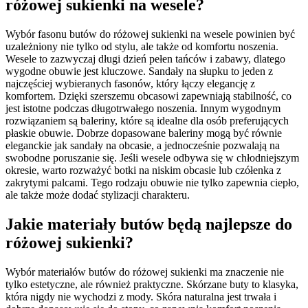
różowej sukienki na wesele?
Wybór fasonu butów do różowej sukienki na wesele powinien być
uzależniony nie tylko od stylu, ale także od komfortu noszenia.
Wesele to zazwyczaj długi dzień pełen tańców i zabawy, dlatego
wygodne obuwie jest kluczowe. Sandały na słupku to jeden z
najczęściej wybieranych fasonów, który łączy elegancję z
komfortem. Dzięki szerszemu obcasowi zapewniają stabilność, co
jest istotne podczas długotrwałego noszenia. Innym wygodnym
rozwiązaniem są baleriny, które są idealne dla osób preferujących
płaskie obuwie. Dobrze dopasowane baleriny mogą być równie
eleganckie jak sandały na obcasie, a jednocześnie pozwalają na
swobodne poruszanie się. Jeśli wesele odbywa się w chłodniejszym
okresie, warto rozważyć botki na niskim obcasie lub czółenka z
zakrytymi palcami. Tego rodzaju obuwie nie tylko zapewnia ciepło,
ale także może dodać stylizacji charakteru.
Jakie materiały butów będą najlepsze do
różowej sukienki?
Wybór materiałów butów do różowej sukienki ma znaczenie nie
tylko estetyczne, ale również praktyczne. Skórzane buty to klasyka,
która nigdy nie wychodzi z mody. Skóra naturalna jest trwała i