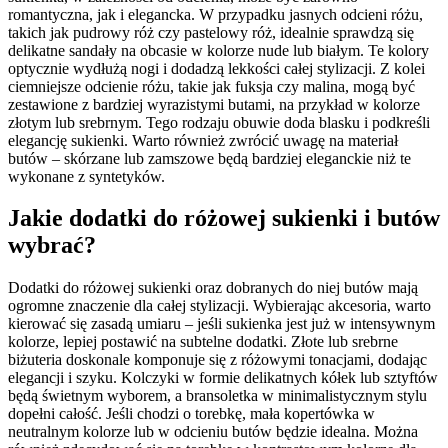
romantyczna, jak i elegancka. W przypadku jasnych odcieni różu,
takich jak pudrowy róż czy pastelowy róż, idealnie sprawdzą się
delikatne sandały na obcasie w kolorze nude lub białym. Te kolory
optycznie wydłużą nogi i dodadzą lekkości całej stylizacji. Z kolei
ciemniejsze odcienie różu, takie jak fuksja czy malina, mogą być
zestawione z bardziej wyrazistymi butami, na przykład w kolorze
złotym lub srebrnym. Tego rodzaju obuwie doda blasku i podkreśli
elegancję sukienki. Warto również zwrócić uwagę na materiał
butów – skórzane lub zamszowe będą bardziej eleganckie niż te
wykonane z syntetyków.
Jakie dodatki do różowej sukienki i butów
wybrać?
Dodatki do różowej sukienki oraz dobranych do niej butów mają
ogromne znaczenie dla całej stylizacji. Wybierając akcesoria, warto
kierować się zasadą umiaru – jeśli sukienka jest już w intensywnym
kolorze, lepiej postawić na subtelne dodatki. Złote lub srebrne
biżuteria doskonale komponuje się z różowymi tonacjami, dodając
elegancji i szyku. Kolczyki w formie delikatnych kółek lub sztyftów
będą świetnym wyborem, a bransoletka w minimalistycznym stylu
dopełni całość. Jeśli chodzi o torebkę, mała kopertówka w
neutralnym kolorze lub w odcieniu butów będzie idealna. Można