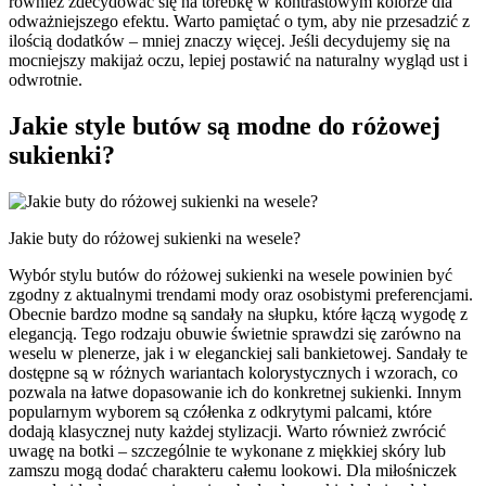
również zdecydować się na torebkę w kontrastowym kolorze dla
odważniejszego efektu. Warto pamiętać o tym, aby nie przesadzić z
ilością dodatków – mniej znaczy więcej. Jeśli decydujemy się na
mocniejszy makijaż oczu, lepiej postawić na naturalny wygląd ust i
odwrotnie.
Jakie style butów są modne do różowej
sukienki?
Jakie buty do różowej sukienki na wesele?
Wybór stylu butów do różowej sukienki na wesele powinien być
zgodny z aktualnymi trendami mody oraz osobistymi preferencjami.
Obecnie bardzo modne są sandały na słupku, które łączą wygodę z
elegancją. Tego rodzaju obuwie świetnie sprawdzi się zarówno na
weselu w plenerze, jak i w eleganckiej sali bankietowej. Sandały te
dostępne są w różnych wariantach kolorystycznych i wzorach, co
pozwala na łatwe dopasowanie ich do konkretnej sukienki. Innym
popularnym wyborem są czółenka z odkrytymi palcami, które
dodają klasycznej nuty każdej stylizacji. Warto również zwrócić
uwagę na botki – szczególnie te wykonane z miękkiej skóry lub
zamszu mogą dodać charakteru całemu lookowi. Dla miłośniczek