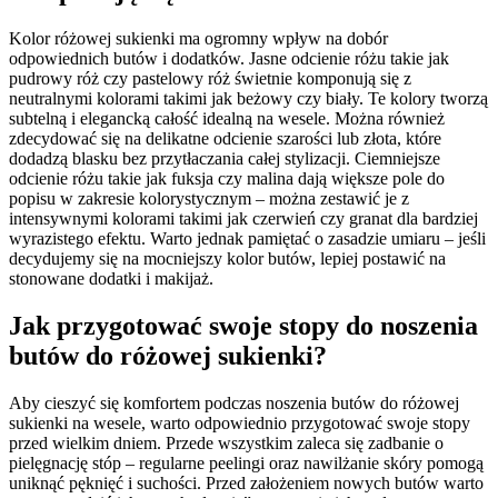
Kolor różowej sukienki ma ogromny wpływ na dobór
odpowiednich butów i dodatków. Jasne odcienie różu takie jak
pudrowy róż czy pastelowy róż świetnie komponują się z
neutralnymi kolorami takimi jak beżowy czy biały. Te kolory tworzą
subtelną i elegancką całość idealną na wesele. Można również
zdecydować się na delikatne odcienie szarości lub złota, które
dodadzą blasku bez przytłaczania całej stylizacji. Ciemniejsze
odcienie różu takie jak fuksja czy malina dają większe pole do
popisu w zakresie kolorystycznym – można zestawić je z
intensywnymi kolorami takimi jak czerwień czy granat dla bardziej
wyrazistego efektu. Warto jednak pamiętać o zasadzie umiaru – jeśli
decydujemy się na mocniejszy kolor butów, lepiej postawić na
stonowane dodatki i makijaż.
Jak przygotować swoje stopy do noszenia
butów do różowej sukienki?
Aby cieszyć się komfortem podczas noszenia butów do różowej
sukienki na wesele, warto odpowiednio przygotować swoje stopy
przed wielkim dniem. Przede wszystkim zaleca się zadbanie o
pielęgnację stóp – regularne peelingi oraz nawilżanie skóry pomogą
uniknąć pęknięć i suchości. Przed założeniem nowych butów warto