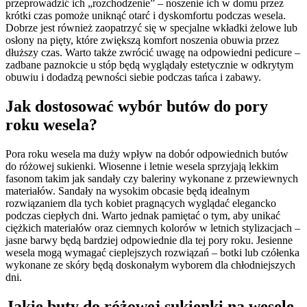
przeprowadzić ich „rozchodzenie” – noszenie ich w domu przez
krótki czas pomoże uniknąć otarć i dyskomfortu podczas wesela.
Dobrze jest również zaopatrzyć się w specjalne wkładki żelowe lub
osłony na pięty, które zwiększą komfort noszenia obuwia przez
dłuższy czas. Warto także zwrócić uwagę na odpowiedni pedicure –
zadbane paznokcie u stóp będą wyglądały estetycznie w odkrytym
obuwiu i dodadzą pewności siebie podczas tańca i zabawy.
Jak dostosować wybór butów do pory
roku wesela?
Pora roku wesela ma duży wpływ na dobór odpowiednich butów
do różowej sukienki. Wiosenne i letnie wesela sprzyjają lekkim
fasonom takim jak sandały czy baleriny wykonane z przewiewnych
materiałów. Sandały na wysokim obcasie będą idealnym
rozwiązaniem dla tych kobiet pragnących wyglądać elegancko
podczas ciepłych dni. Warto jednak pamiętać o tym, aby unikać
ciężkich materiałów oraz ciemnych kolorów w letnich stylizacjach –
jasne barwy będą bardziej odpowiednie dla tej pory roku. Jesienne
wesela mogą wymagać cieplejszych rozwiązań – botki lub czółenka
wykonane ze skóry będą doskonałym wyborem dla chłodniejszych
dni.
Jakie buty do różowej sukienki na wesele