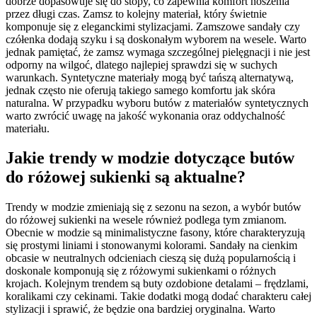
dobrze dopasowuje się do stopy, co zapewnia komfort noszenia
przez długi czas. Zamsz to kolejny materiał, który świetnie
komponuje się z eleganckimi stylizacjami. Zamszowe sandały czy
czółenka dodają szyku i są doskonałym wyborem na wesele. Warto
jednak pamiętać, że zamsz wymaga szczególnej pielęgnacji i nie jest
odporny na wilgoć, dlatego najlepiej sprawdzi się w suchych
warunkach. Syntetyczne materiały mogą być tańszą alternatywą,
jednak często nie oferują takiego samego komfortu jak skóra
naturalna. W przypadku wyboru butów z materiałów syntetycznych
warto zwrócić uwagę na jakość wykonania oraz oddychalność
materiału.
Jakie trendy w modzie dotyczące butów
do różowej sukienki są aktualne?
Trendy w modzie zmieniają się z sezonu na sezon, a wybór butów
do różowej sukienki na wesele również podlega tym zmianom.
Obecnie w modzie są minimalistyczne fasony, które charakteryzują
się prostymi liniami i stonowanymi kolorami. Sandały na cienkim
obcasie w neutralnych odcieniach cieszą się dużą popularnością i
doskonale komponują się z różowymi sukienkami o różnych
krojach. Kolejnym trendem są buty ozdobione detalami – frędzlami,
koralikami czy cekinami. Takie dodatki mogą dodać charakteru całej
stylizacji i sprawić, że będzie ona bardziej oryginalna. Warto