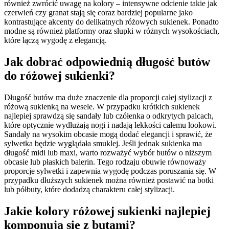
również zwrócić uwagę na kolory – intensywne odcienie takie jak
czerwień czy granat stają się coraz bardziej popularne jako
kontrastujące akcenty do delikatnych różowych sukienek. Ponadto
modne są również platformy oraz słupki w różnych wysokościach,
które łączą wygodę z elegancją.
Jak dobrać odpowiednią długość butów
do różowej sukienki?
Długość butów ma duże znaczenie dla proporcji całej stylizacji z
różową sukienką na wesele. W przypadku krótkich sukienek
najlepiej sprawdzą się sandały lub czółenka o odkrytych palcach,
które optycznie wydłużają nogi i nadają lekkości całemu lookowi.
Sandały na wysokim obcasie mogą dodać elegancji i sprawić, że
sylwetka będzie wyglądała smuklej. Jeśli jednak sukienka ma
długość midi lub maxi, warto rozważyć wybór butów o niższym
obcasie lub płaskich balerin. Tego rodzaju obuwie równoważy
proporcje sylwetki i zapewnia wygodę podczas poruszania się. W
przypadku dłuższych sukienek można również postawić na botki
lub półbuty, które dodadzą charakteru całej stylizacji.
Jakie kolory różowej sukienki najlepiej
komponują się z butami?