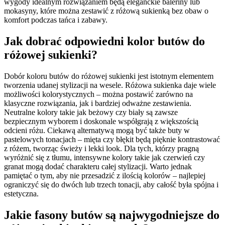
wygody idealnym rozwiązaniem będą eleganckie baleriny lub
mokasyny, które można zestawić z różową sukienką bez obaw o
komfort podczas tańca i zabawy.
Jak dobrać odpowiedni kolor butów do
różowej sukienki?
Dobór koloru butów do różowej sukienki jest istotnym elementem
tworzenia udanej stylizacji na wesele. Różowa sukienka daje wiele
możliwości kolorystycznych – można postawić zarówno na
klasyczne rozwiązania, jak i bardziej odważne zestawienia.
Neutralne kolory takie jak beżowy czy biały są zawsze
bezpiecznym wyborem i doskonale współgrają z większością
odcieni różu. Ciekawą alternatywą mogą być także buty w
pastelowych tonacjach – mięta czy błękit będą pięknie kontrastować
z różem, tworząc świeży i lekki look. Dla tych, którzy pragną
wyróżnić się z tłumu, intensywne kolory takie jak czerwień czy
granat mogą dodać charakteru całej stylizacji. Warto jednak
pamiętać o tym, aby nie przesadzić z ilością kolorów – najlepiej
ograniczyć się do dwóch lub trzech tonacji, aby całość była spójna i
estetyczna.
Jakie fasony butów są najwygodniejsze do