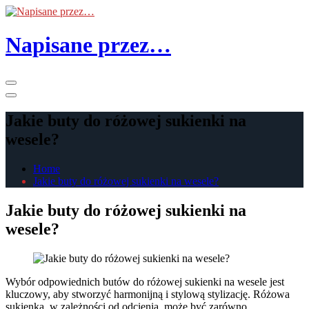
Skip
to
the
Napisane przez…
content
Primary
Menu
Jakie buty do różowej sukienki na
wesele?
Home
Jakie buty do różowej sukienki na wesele?
Jakie buty do różowej sukienki na
wesele?
Wybór odpowiednich butów do różowej sukienki na wesele jest
kluczowy, aby stworzyć harmonijną i stylową stylizację. Różowa
sukienka, w zależności od odcienia, może być zarówno