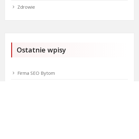
Zdrowie
Ostatnie wpisy
Firma SEO Bytom
Personalizowane prezenty korporacyjne klasy
premium
Okna Szczecin sprzedaż
Inwestowanie w nieruchomości – sposób na biznes
Jak dobrze nagrać saksofon?