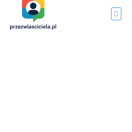
Napisane
przez…