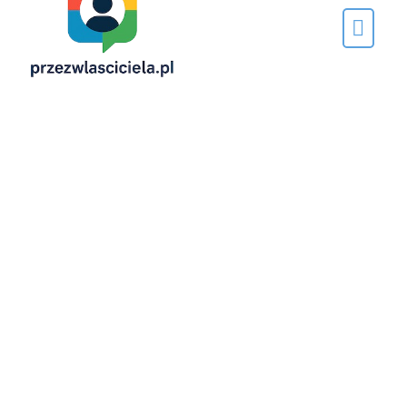
Napisane
przez…