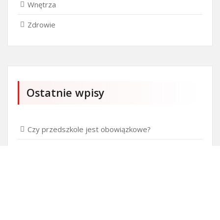
Wnętrza
Zdrowie
Ostatnie wpisy
Czy przedszkole jest obowiązkowe?
Kto może ubiegać się o patent?
Patent na ile lat?
Części silnikowe do aut koreańskich
Ile kostki brukowej o grubości 6 cm zmieści się na