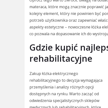
Oprócz tego warto zwrócić uwagę na dodatk
materaca, które mogą znacznie poprawić j
kolejny element, który nie powinien być p
potrzeb użytkownika oraz zapewniać właściw
aspekty estetyczne – nowoczesne łóżka elek
co pozwala na dopasowanie ich do wystroju
Gdzie kupić najlep
rehabilitacyjne
Zakup łóżka elektrycznego
rehabilitacyjnego to decyzja wymagająca
przemyślenia i analizy różnych opcji
dostępnych na rynku. Warto zacząć od
odwiedzenia specjalistycznych sklepów
medycznych lub rehabilitacyjnych, które