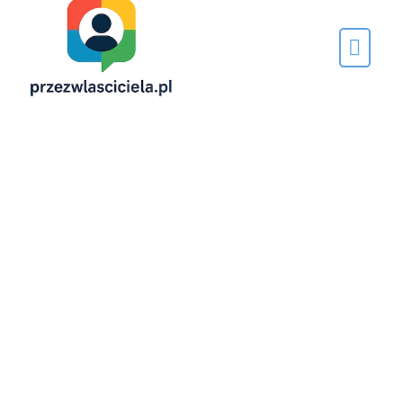
Napisane
przez…