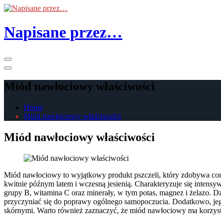
Skip
to
the
Napisane przez…
content
Primary
Menu
Miód nawłociowy właściwości
Home
Miód nawłociowy właściwości
Miód nawłociowy właściwości
Miód nawłociowy to wyjątkowy produkt pszczeli, który zdobywa cora
kwitnie późnym latem i wczesną jesienią. Charakteryzuje się intens
grupy B, witamina C oraz minerały, w tym potas, magnez i żelazo.
przyczyniać się do poprawy ogólnego samopoczucia. Dodatkowo, jeg
skórnymi. Warto również zaznaczyć, że miód nawłociowy ma korzystn