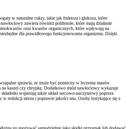
aty w naturalne cukry, takie jak fruktoza i glukoza, które
nawłociowy zawiera również polifenole, które mają działanie
aminokwasów oraz kwasów organicznych, które wpływają na
 niezbędne dla prawidłowego funkcjonowania organizmu. Dzięki
ciwzapalne sprawia, że może być pomocny w leczeniu stanów
ym na kaszel czy chrypkę. Dodatkowo miód nawłociowy wykazuje
 składniki wspierają także układ sercowo-naczyniowy poprzez
 w redukcji stresu i poprawie jakości snu. Osoby borykające się z
Można go spożywać samodzielnie jako słodki przysmak lub dodawać