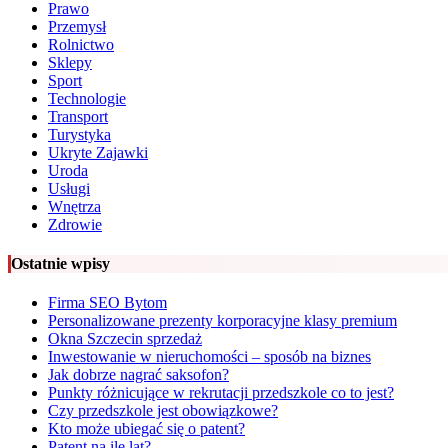
Prawo
Przemysł
Rolnictwo
Sklepy
Sport
Technologie
Transport
Turystyka
Ukryte Zajawki
Uroda
Usługi
Wnętrza
Zdrowie
Ostatnie wpisy
Firma SEO Bytom
Personalizowane prezenty korporacyjne klasy premium
Okna Szczecin sprzedaż
Inwestowanie w nieruchomości – sposób na biznes
Jak dobrze nagrać saksofon?
Punkty różnicujące w rekrutacji przedszkole co to jest?
Czy przedszkole jest obowiązkowe?
Kto może ubiegać się o patent?
Patent na ile lat?