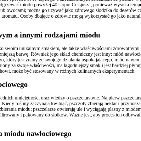
podgrzewać miodu powyżej 40 stopni Celsjusza, ponieważ wysoka temp
lub owocami; można go używać jako zdrowego słodzika do deserów czy
 aromatu. Osoby dbające o zdrowie mogą wykorzystać go jako natura
owym a innymi rodzajami miodu
ko swoim unikalnym smakiem, ale także właściwościami zdrowotnymi. 
iejszą barwę. Również jego skład chemiczny jest inny; miód nawłocio
 który jest znany ze swojego działania uspokajającego, miód nawłocio
 za swoje właściwości, ma łagodniejszy smak i jest bardziej płynny,
achowi, może być stosowany w różnych kulinarnych eksperymentach.
ociowego
ich umiejętności oraz wiedzy o pszczelarstwie. Najpierw pszczelarz
 Kiedy rośliny zaczynają kwitnąć, pszczoły zbierają nektar i przynoszą 
ierania miodu; pszczelarze otwierają ule i wyciągają plastry z miod
filtrowany i pakowany do słoików. Ważne jest, aby proces ten odbywa
ia miodu nawłociowego