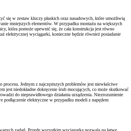
zyć się w zestaw kluczy płaskich oraz nasadowych, które umożliwią
cowanie mniejszych elementów. W przypadku montażu na większych
y, która pomoże upewnić się, że cała konstrukcja jest równo
aż elektrycznej wyciągarki, konieczne będzie również posiadanie
o procesu. Jednym z najczęstszych problemów jest niewłaściwe
dem jest niedokładne dokręcenie śrub mocujących, co może skutkować
o prowadzi do nieprawidłowego działania urządzenia. Niezrozumienie
e podłączenie elektryczne w przypadku modeli z napędem
nywanych zadań. Przede wszystkim wyciągarka pozwala na łatwe