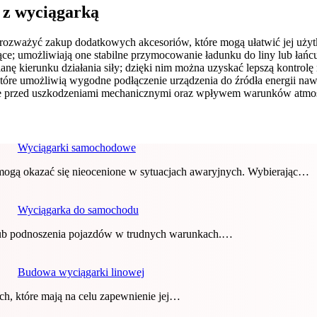
 z wyciągarką
 rozważyć zakup dodatkowych akcesoriów, które mogą ułatwić jej uży
ce; umożliwiają one stabilne przymocowanie ładunku do liny lub łań
ianę kierunku działania siły; dzięki nim można uzyskać lepszą kontr
 które umożliwią wygodne podłączenie urządzenia do źródła energii n
ią je przed uszkodzeniami mechanicznymi oraz wpływem warunków atmo
Wyciągarki samochodowe
mogą okazać się nieocenione w sytuacjach awaryjnych. Wybierając…
Wyciągarka do samochodu
 lub podnoszenia pojazdów w trudnych warunkach.…
Budowa wyciągarki linowej
ch, które mają na celu zapewnienie jej…