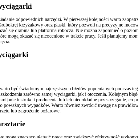
wyciągarki
iadanie odpowiednich narzędzi. W pierwszej kolejności warto zaopatr
e śrubokręt krzyżakowy oraz płaski, który pozwoli na precyzyjne mo
ć się drabina lub platforma robocza. Nie można zapomnieć o poziomic
re mogą okazać się nieocenione w trakcie pracy. Jeśli planujemy mont
ięcia.
yciągarki
 warto być świadomym najczęstszych błędów popełnianych podczas teg
szkodzenia zarówno samej wyciągarki, jak i otoczenia. Kolejnym błę
ż pomijanie instrukcji producenta lub ich niedokładne przestrzeganie, c
 do poważnych wypadków. Warto również zwrócić uwagę na prawidłow
zętu lub zagrożenie pożarowe.
rsztacie
 które mogą znacząco ułatwić pracę oraz zwiększyć efektywność wyko