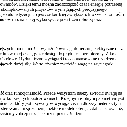
cowników. Dzięki temu można zaoszczędzić czas i energię potrzebną
ziej skomplikowanych projektów wymagających precyzyjnego
utomatyzacji, co jeszcze bardziej zwiększa ich wszechstronność i
miotów można lepiej wykorzystać przestrzeń roboczą oraz
iejszych modeli można wyróżnić wyciągarki ręczne, elektryczne oraz
e lub w miejscach, gdzie dostęp do prądu jest ograniczony. Z kolei
ach budowy. Hydrauliczne wyciągarki to zaawansowane urządzenia,
ających dużej siły. Warto również zwrócić uwagę na wyciągarki
ść oraz funkcjonalność. Przede wszystkim należy zwrócić uwagę na
ci w konkretnych zastosowaniach. Kolejnym istotnym parametrem jest
ańcucha, który jest używany w wyciągarce; im dłuższy materiał, tym
sterowania urządzeniem; niektóre modele oferują zdalne sterowanie,
 systemy zabezpieczające przed przeciążeniem.