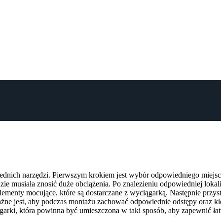
ednich narzędzi. Pierwszym krokiem jest wybór odpowiedniego miejsca
ie musiała znosić duże obciążenia. Po znalezieniu odpowiedniej lokali
elementy mocujące, które są dostarczane z wyciągarką. Następnie pr
Ważne jest, aby podczas montażu zachować odpowiednie odstępy oraz ki
arki, która powinna być umieszczona w taki sposób, aby zapewnić ła