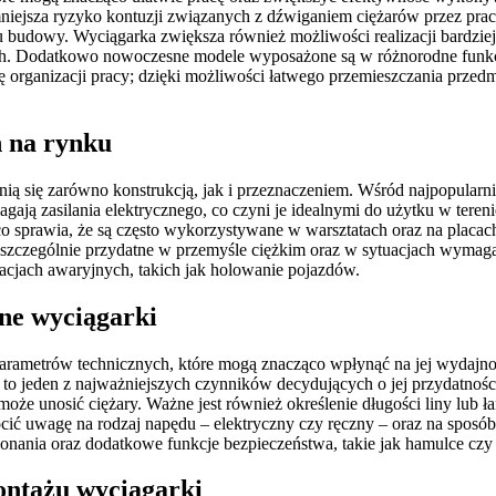
mniejsza ryzyko kontuzji związanych z dźwiganiem ciężarów przez pra
lacu budowy. Wyciągarka zwiększa również możliwości realizacji bard
 Dodatkowo nowoczesne modele wyposażone są w różnorodne funkcje a
 organizacji pracy; dzięki możliwości łatwego przemieszczania przed
h na rynku
nią się zarówno konstrukcją, jak i przeznaczeniem. Wśród najpopularn
gają zasilania elektrycznego, co czyni je idealnymi do użytku w tereni
 co sprawia, że są często wykorzystywane w warsztatach oraz na plac
e szczególnie przydatne w przemyśle ciężkim oraz w sytuacjach wymag
acjach awaryjnych, takich jak holowanie pojazdów.
zne wyciągarki
arametrów technicznych, które mogą znacząco wpłynąć na jej wydajno
 to jeden z najważniejszych czynników decydujących o jej przydatnoś
może unosić ciężary. Ważne jest również określenie długości liny lub ł
ć uwagę na rodzaj napędu – elektryczny czy ręczny – oraz na sposób 
konania oraz dodatkowe funkcje bezpieczeństwa, takie jak hamulce czy
ontażu wyciągarki