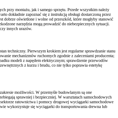
ych przy montażu, jak i samego sprzętu. Przede wszystkim należy
rto dokładnie zapoznać się z instrukcją obsługi dostarczoną przez
jest dobrze oświetlone i wolne od przeszkód, które mogłyby stanowić
zkodzone narzędzia mogą prowadzić do niebezpiecznych sytuacji.
 czy innych urazów.
 stan techniczny. Pierwszym krokiem jest regularne sprawdzanie stanu
arowanie mechanizmów ruchomych zgodnie z zaleceniami producenta;
rzypadku modeli z napędem elektrycznym; sprawdzenie przewodów
ewnętrznych z kurzu i brudu, co nie tylko poprawia estetykę
m zakresie możliwości. W przemyśle budowlanym są one
zebiegają sprawniej i bezpieczniej. W warsztatach samochodowych
 W sektorze ratownictwa i pomocy drogowej wyciągarki samochodowe
wie wykorzystuje się wyciągarki do transportowania drewna lub