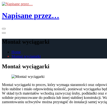
Skip
to
the
Napisane przez…
content
Primary
Menu
Montaż wyciągarki
Home
Montaż wyciągarki
Montaż wyciągarki
Montaż wyciągarki to proces, który wymaga staranności oraz odpowi
było stabilne i miało odpowiednią nośność, ponieważ wyciągarka będz
W skład tych materiałów wchodzą zazwyczaj śruby, podkładki oraz 
solidnie przymocowane do podłoża lub innej stabilnej konstrukcji. 
zamontowaniu uchwytów można przystąpić do instalacji samej wyciąg