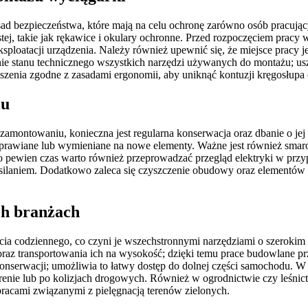
ad bezpieczeństwa, które mają na celu ochronę zarówno osób pracując
ej, takie jak rękawice i okulary ochronne. Przed rozpoczęciem pracy wa
ksploatacji urządzenia. Należy również upewnić się, że miejsce pracy 
ie stanu technicznego wszystkich narzędzi używanych do montażu; us
szenia zgodne z zasadami ergonomii, aby uniknąć kontuzji kręgosłupa
iu
zamontowaniu, konieczna jest regularna konserwacja oraz dbanie o jej
naprawiane lub wymieniane na nowe elementy. Ważne jest również sm
 Co pewien czas warto również przeprowadzać przegląd elektryki w p
silaniem. Dodatkowo zaleca się czyszczenie obudowy oraz elementów z
ch branżach
ycia codziennego, co czyni je wszechstronnymi narzędziami o szeroki
az transportowania ich na wysokość; dzięki temu prace budowlane pr
konserwacji; umożliwia to łatwy dostęp do dolnej części samochodu.
enie lub po kolizjach drogowych. Również w ogrodnictwie czy leśnict
pracami związanymi z pielęgnacją terenów zielonych.