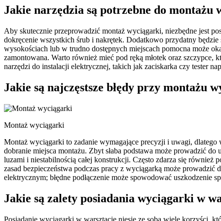
Jakie narzędzia są potrzebne do montażu 
Aby skutecznie przeprowadzić montaż wyciągarki, niezbędne jest pos
dokręcenie wszystkich śrub i nakrętek. Dodatkowo przydatny będzi
wysokościach lub w trudno dostępnych miejscach pomocna może okaza
zamontowana. Warto również mieć pod ręką młotek oraz szczypce, któ
narzędzi do instalacji elektrycznej, takich jak zaciskarka czy tester nap
Jakie są najczęstsze błędy przy montażu w
Montaż wyciągarki
Montaż wyciągarki to zadanie wymagające precyzji i uwagi, dlatego
dobranie miejsca montażu. Zbyt słaba podstawa może prowadzić do u
luzami i niestabilnością całej konstrukcji. Często zdarza się równie
zasad bezpieczeństwa podczas pracy z wyciągarką może prowadzić
elektrycznym; błędne podłączenie może spowodować uszkodzenie spr
Jakie są zalety posiadania wyciągarki w wa
Posiadanie wyciągarki w warsztacie niesie ze sobą wiele korzyści,