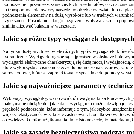
podnoszenie i przemieszczanie ciężkich przedmiotów, co znacznie z
na transport materiałów czy narzędzi w obrębie warsztatu lub na p
podnoszenia elementów na dużą wysokość lub w trudnych warunkach.
użyteczność. Posiadanie takiego urządzenia wpływa także na poprawę
zminimalizować bałagan w warsztacie.
Jakie są różne typy wyciągarek dostępnyc
Na rynku dostępnych jest wiele różnych typów wyciągarek, które róż
hydrauliczne. Wyciągarki ręczne są najprostsze w obsłudze i nie wyma
wyciągarki elektryczne charakteryzują się dużą mocą i wydajnością,
które wykorzystują ciśnienie cieczy do podnoszenia ciężarów; są on
samochodowe, które są zaprojektowane specjalnie do pomocy w sytu
Jakie są najważniejsze parametry technic
Wybierając wyciągarkę, warto zwrócić uwagę na kilka kluczowych p
maksymalne obciążenie, jakie dana wyciągarka może udźwignąć; jest
prędkość podnoszenia, która informuje o tym, jak szybko urządzenie 
większa elastyczność w zakresie zastosowań. Dodatkowo warto zwróci
co zwiększa komfort użytkowania. Inne istotne cechy to materiał wy
Jakie są zasady bezpieczeństwa podczas m