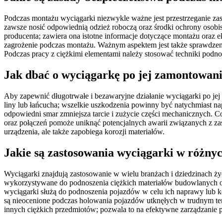
Podczas montażu wyciągarki niezwykle ważne jest przestrzeganie zas
zawsze nosić odpowiednią odzież roboczą oraz środki ochrony osobist
producenta; zawiera ona istotne informacje dotyczące montażu oraz e
zagrożenie podczas montażu. Ważnym aspektem jest także sprawdzen
Podczas pracy z ciężkimi elementami należy stosować techniki podno
Jak dbać o wyciągarkę po jej zamontowan
Aby zapewnić długotrwałe i bezawaryjne działanie wyciągarki po jej 
liny lub łańcucha; wszelkie uszkodzenia powinny być natychmiast 
odpowiedni smar zmniejsza tarcie i zużycie części mechanicznych.
oraz połączeń pomoże uniknąć potencjalnych awarii związanych z za
urządzenia, ale także zapobiega korozji materiałów.
Jakie są zastosowania wyciągarki w różny
Wyciągarki znajdują zastosowanie w wielu branżach i dziedzinach ż
wykorzystywane do podnoszenia ciężkich materiałów budowlanych or
wyciągarki służą do podnoszenia pojazdów w celu ich naprawy lub 
są nieocenione podczas holowania pojazdów utknęłych w trudnym ter
innych ciężkich przedmiotów; pozwala to na efektywne zarządzanie 