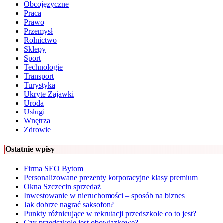
Obcojęzyczne
Praca
Prawo
Przemysł
Rolnictwo
Sklepy
Sport
Technologie
Transport
Turystyka
Ukryte Zajawki
Uroda
Usługi
Wnętrza
Zdrowie
Ostatnie wpisy
Firma SEO Bytom
Personalizowane prezenty korporacyjne klasy premium
Okna Szczecin sprzedaż
Inwestowanie w nieruchomości – sposób na biznes
Jak dobrze nagrać saksofon?
Punkty różnicujące w rekrutacji przedszkole co to jest?
Czy przedszkole jest obowiązkowe?