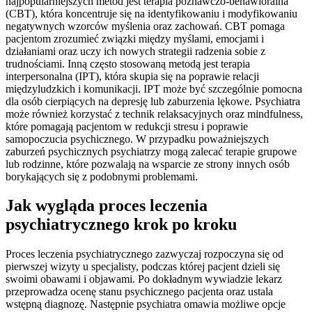
najpopularniejszych metod jest terapia poznawczo-behawioralna
(CBT), która koncentruje się na identyfikowaniu i modyfikowaniu
negatywnych wzorców myślenia oraz zachowań. CBT pomaga
pacjentom zrozumieć związki między myślami, emocjami i
działaniami oraz uczy ich nowych strategii radzenia sobie z
trudnościami. Inną często stosowaną metodą jest terapia
interpersonalna (IPT), która skupia się na poprawie relacji
międzyludzkich i komunikacji. IPT może być szczególnie pomocna
dla osób cierpiących na depresję lub zaburzenia lękowe. Psychiatra
może również korzystać z technik relaksacyjnych oraz mindfulness,
które pomagają pacjentom w redukcji stresu i poprawie
samopoczucia psychicznego. W przypadku poważniejszych
zaburzeń psychicznych psychiatrzy mogą zalecać terapie grupowe
lub rodzinne, które pozwalają na wsparcie ze strony innych osób
borykających się z podobnymi problemami.
Jak wygląda proces leczenia
psychiatrycznego krok po kroku
Proces leczenia psychiatrycznego zazwyczaj rozpoczyna się od
pierwszej wizyty u specjalisty, podczas której pacjent dzieli się
swoimi obawami i objawami. Po dokładnym wywiadzie lekarz
przeprowadza ocenę stanu psychicznego pacjenta oraz ustala
wstępną diagnozę. Następnie psychiatra omawia możliwe opcje