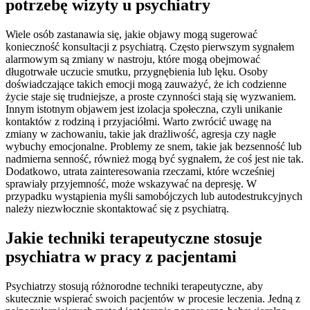
potrzebę wizyty u psychiatry
Wiele osób zastanawia się, jakie objawy mogą sugerować
konieczność konsultacji z psychiatrą. Często pierwszym sygnałem
alarmowym są zmiany w nastroju, które mogą obejmować
długotrwałe uczucie smutku, przygnębienia lub lęku. Osoby
doświadczające takich emocji mogą zauważyć, że ich codzienne
życie staje się trudniejsze, a proste czynności stają się wyzwaniem.
Innym istotnym objawem jest izolacja społeczna, czyli unikanie
kontaktów z rodziną i przyjaciółmi. Warto zwrócić uwagę na
zmiany w zachowaniu, takie jak drażliwość, agresja czy nagłe
wybuchy emocjonalne. Problemy ze snem, takie jak bezsenność lub
nadmierna senność, również mogą być sygnałem, że coś jest nie tak.
Dodatkowo, utrata zainteresowania rzeczami, które wcześniej
sprawiały przyjemność, może wskazywać na depresję. W
przypadku wystąpienia myśli samobójczych lub autodestrukcyjnych
należy niezwłocznie skontaktować się z psychiatrą.
Jakie techniki terapeutyczne stosuje
psychiatra w pracy z pacjentami
Psychiatrzy stosują różnorodne techniki terapeutyczne, aby
skutecznie wspierać swoich pacjentów w procesie leczenia. Jedną z