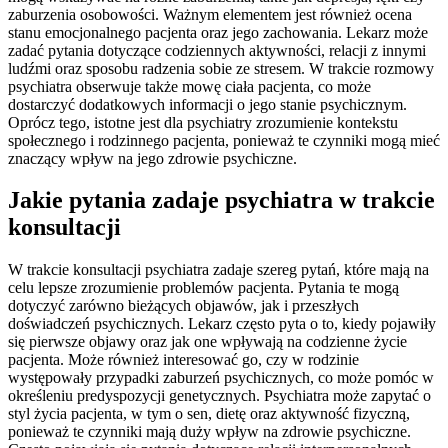
zaburzenia osobowości. Ważnym elementem jest również ocena
stanu emocjonalnego pacjenta oraz jego zachowania. Lekarz może
zadać pytania dotyczące codziennych aktywności, relacji z innymi
ludźmi oraz sposobu radzenia sobie ze stresem. W trakcie rozmowy
psychiatra obserwuje także mowę ciała pacjenta, co może
dostarczyć dodatkowych informacji o jego stanie psychicznym.
Oprócz tego, istotne jest dla psychiatry zrozumienie kontekstu
społecznego i rodzinnego pacjenta, ponieważ te czynniki mogą mieć
znaczący wpływ na jego zdrowie psychiczne.
Jakie pytania zadaje psychiatra w trakcie
konsultacji
W trakcie konsultacji psychiatra zadaje szereg pytań, które mają na
celu lepsze zrozumienie problemów pacjenta. Pytania te mogą
dotyczyć zarówno bieżących objawów, jak i przeszłych
doświadczeń psychicznych. Lekarz często pyta o to, kiedy pojawiły
się pierwsze objawy oraz jak one wpływają na codzienne życie
pacjenta. Może również interesować go, czy w rodzinie
występowały przypadki zaburzeń psychicznych, co może pomóc w
określeniu predyspozycji genetycznych. Psychiatra może zapytać o
styl życia pacjenta, w tym o sen, dietę oraz aktywność fizyczną,
ponieważ te czynniki mają duży wpływ na zdrowie psychiczne.