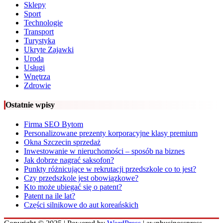
Sklepy
Sport
Technologie
Transport
Turystyka
Ukryte Zajawki
Uroda
Usługi
Wnętrza
Zdrowie
Ostatnie wpisy
Firma SEO Bytom
Personalizowane prezenty korporacyjne klasy premium
Okna Szczecin sprzedaż
Inwestowanie w nieruchomości – sposób na biznes
Jak dobrze nagrać saksofon?
Punkty różnicujące w rekrutacji przedszkole co to jest?
Czy przedszkole jest obowiązkowe?
Kto może ubiegać się o patent?
Patent na ile lat?
Części silnikowe do aut koreańskich