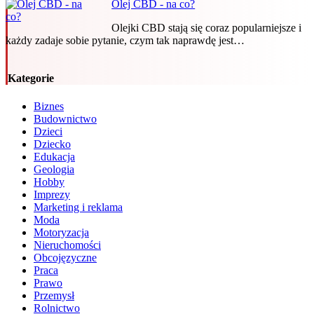
Olej CBD - na co?
Olejki CBD stają się coraz popularniejsze i
każdy zadaje sobie pytanie, czym tak naprawdę jest…
Kategorie
Biznes
Budownictwo
Dzieci
Dziecko
Edukacja
Geologia
Hobby
Imprezy
Marketing i reklama
Moda
Motoryzacja
Nieruchomości
Obcojęzyczne
Praca
Prawo
Przemysł
Rolnictwo