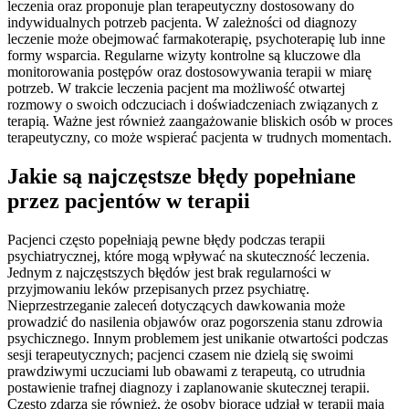
leczenia oraz proponuje plan terapeutyczny dostosowany do
indywidualnych potrzeb pacjenta. W zależności od diagnozy
leczenie może obejmować farmakoterapię, psychoterapię lub inne
formy wsparcia. Regularne wizyty kontrolne są kluczowe dla
monitorowania postępów oraz dostosowywania terapii w miarę
potrzeb. W trakcie leczenia pacjent ma możliwość otwartej
rozmowy o swoich odczuciach i doświadczeniach związanych z
terapią. Ważne jest również zaangażowanie bliskich osób w proces
terapeutyczny, co może wspierać pacjenta w trudnych momentach.
Jakie są najczęstsze błędy popełniane
przez pacjentów w terapii
Pacjenci często popełniają pewne błędy podczas terapii
psychiatrycznej, które mogą wpływać na skuteczność leczenia.
Jednym z najczęstszych błędów jest brak regularności w
przyjmowaniu leków przepisanych przez psychiatrę.
Nieprzestrzeganie zaleceń dotyczących dawkowania może
prowadzić do nasilenia objawów oraz pogorszenia stanu zdrowia
psychicznego. Innym problemem jest unikanie otwartości podczas
sesji terapeutycznych; pacjenci czasem nie dzielą się swoimi
prawdziwymi uczuciami lub obawami z terapeutą, co utrudnia
postawienie trafnej diagnozy i zaplanowanie skutecznej terapii.
Często zdarza się również, że osoby biorące udział w terapii mają