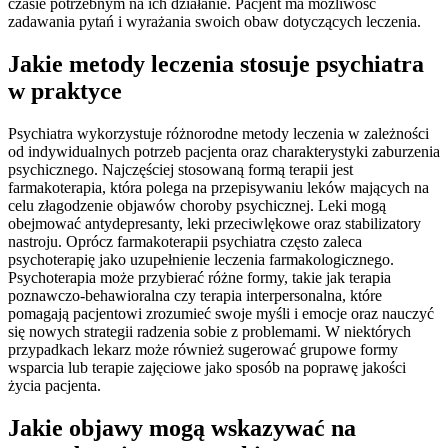
czasie potrzebnym na ich działanie. Pacjent ma możliwość
zadawania pytań i wyrażania swoich obaw dotyczących leczenia.
Jakie metody leczenia stosuje psychiatra
w praktyce
Psychiatra wykorzystuje różnorodne metody leczenia w zależności
od indywidualnych potrzeb pacjenta oraz charakterystyki zaburzenia
psychicznego. Najczęściej stosowaną formą terapii jest
farmakoterapia, która polega na przepisywaniu leków mających na
celu złagodzenie objawów choroby psychicznej. Leki mogą
obejmować antydepresanty, leki przeciwlękowe oraz stabilizatory
nastroju. Oprócz farmakoterapii psychiatra często zaleca
psychoterapię jako uzupełnienie leczenia farmakologicznego.
Psychoterapia może przybierać różne formy, takie jak terapia
poznawczo-behawioralna czy terapia interpersonalna, które
pomagają pacjentowi zrozumieć swoje myśli i emocje oraz nauczyć
się nowych strategii radzenia sobie z problemami. W niektórych
przypadkach lekarz może również sugerować grupowe formy
wsparcia lub terapie zajęciowe jako sposób na poprawę jakości
życia pacjenta.
Jakie objawy mogą wskazywać na