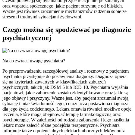
Często pojawiają się pytania dotyczące relacji interpersonalnych
oraz wsparcia społecznego, jakie pacjent otrzymuje od bliskich.
Ważne jest również zrozumienie mechanizmów radzenia sobie ze
stresem i trudnymi sytuacjami życiowymi.
Czego można się spodziewać po diagnozie
psychiatrycznej
Na co zwraca uwagę psychiatra?
Po przeprowadzeniu szczegółowej analizy i rozmowy z pacjentem
psychiatra przystępuje do postawienia diagnozy. Diagnoza opiera
się na kryteriach zawartych w klasyfikacjach zaburzeń
psychicznych, takich jak DSM-5 lub ICD-10. Psychiatra wyjaśnia
pacjentowi, jakie zaburzenie zostało zidentyfikowane oraz jakie są
jego objawy i przyczyny. Ważne jest, aby pacjent zrozumiał swoją
sytuację i miał świadomość tego, co oznacza postawiona diagnoza
dla jego życia codziennego. Lekarz omawia również możliwe opcje
leczenia, które mogą obejmować terapię farmakologiczną oraz
psychoterapię. W zależności od rodzaju zaburzenia i jego nasilenia
lekarz może zalecić różne podejścia terapeutyczne. Psychiatra
informuje także o potencjalnych efektach ubocznych leków oraz