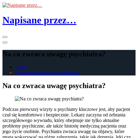
Skip
to
the
Napisane przez…
content
Primary
Menu
Na co zwraca uwagę psychiatra?
Home
Na co zwraca uwagę psychiatra?
Na co zwraca uwagę psychiatra?
Podczas pierwszej wizyty u psychiatry kluczowe jest, aby pacjent
czuł się komfortowo i bezpiecznie. Lekarz zaczyna od zebrania
szczegółowego wywiadu, który obejmuje nie tylko aktualne
problemy psychiczne, ale także historię medyczną pacjenta oraz
jego życie osobiste. Psychiatra zwraca uwagę na objawy, które
mogą wskazywać na różne zaburzenia, takie jak depresja, lęki czy