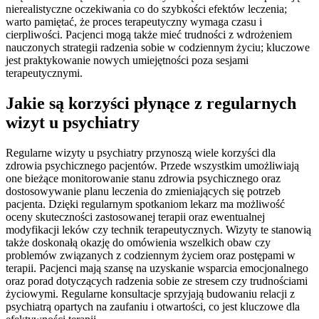
nierealistyczne oczekiwania co do szybkości efektów leczenia;
warto pamiętać, że proces terapeutyczny wymaga czasu i
cierpliwości. Pacjenci mogą także mieć trudności z wdrożeniem
nauczonych strategii radzenia sobie w codziennym życiu; kluczowe
jest praktykowanie nowych umiejętności poza sesjami
terapeutycznymi.
Jakie są korzyści płynące z regularnych
wizyt u psychiatry
Regularne wizyty u psychiatry przynoszą wiele korzyści dla
zdrowia psychicznego pacjentów. Przede wszystkim umożliwiają
one bieżące monitorowanie stanu zdrowia psychicznego oraz
dostosowywanie planu leczenia do zmieniających się potrzeb
pacjenta. Dzięki regularnym spotkaniom lekarz ma możliwość
oceny skuteczności zastosowanej terapii oraz ewentualnej
modyfikacji leków czy technik terapeutycznych. Wizyty te stanowią
także doskonałą okazję do omówienia wszelkich obaw czy
problemów związanych z codziennym życiem oraz postępami w
terapii. Pacjenci mają szansę na uzyskanie wsparcia emocjonalnego
oraz porad dotyczących radzenia sobie ze stresem czy trudnościami
życiowymi. Regularne konsultacje sprzyjają budowaniu relacji z
psychiatrą opartych na zaufaniu i otwartości, co jest kluczowe dla