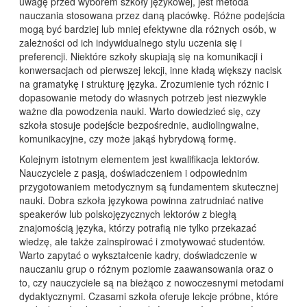
uwagę przed wyborem szkoły językowej, jest metoda
nauczania stosowana przez daną placówkę. Różne podejścia
mogą być bardziej lub mniej efektywne dla różnych osób, w
zależności od ich indywidualnego stylu uczenia się i
preferencji. Niektóre szkoły skupiają się na komunikacji i
konwersacjach od pierwszej lekcji, inne kładą większy nacisk
na gramatykę i strukturę języka. Zrozumienie tych różnic i
dopasowanie metody do własnych potrzeb jest niezwykle
ważne dla powodzenia nauki. Warto dowiedzieć się, czy
szkoła stosuje podejście bezpośrednie, audiolingwalne,
komunikacyjne, czy może jakąś hybrydową formę.
Kolejnym istotnym elementem jest kwalifikacja lektorów.
Nauczyciele z pasją, doświadczeniem i odpowiednim
przygotowaniem metodycznym są fundamentem skutecznej
nauki. Dobra szkoła językowa powinna zatrudniać native
speakerów lub polskojęzycznych lektorów z biegłą
znajomością języka, którzy potrafią nie tylko przekazać
wiedzę, ale także zainspirować i zmotywować studentów.
Warto zapytać o wykształcenie kadry, doświadczenie w
nauczaniu grup o różnym poziomie zaawansowania oraz o
to, czy nauczyciele są na bieżąco z nowoczesnymi metodami
dydaktycznymi. Czasami szkoła oferuje lekcje próbne, które