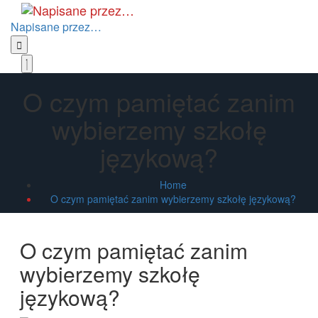
Skip
to
Napisane przez…
the
content
Primary
Menu
O czym pamiętać zanim
wybierzemy szkołę
językową?
Home
O czym pamiętać zanim wybierzemy szkołę językową?
O czym pamiętać zanim
wybierzemy szkołę
językową?