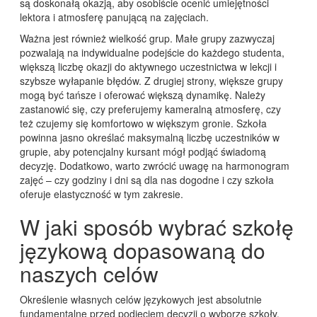
są doskonałą okazją, aby osobiście ocenić umiejętności
lektora i atmosferę panującą na zajęciach.
Ważna jest również wielkość grup. Małe grupy zazwyczaj
pozwalają na indywidualne podejście do każdego studenta,
większą liczbę okazji do aktywnego uczestnictwa w lekcji i
szybsze wyłapanie błędów. Z drugiej strony, większe grupy
mogą być tańsze i oferować większą dynamikę. Należy
zastanowić się, czy preferujemy kameralną atmosferę, czy
też czujemy się komfortowo w większym gronie. Szkoła
powinna jasno określać maksymalną liczbę uczestników w
grupie, aby potencjalny kursant mógł podjąć świadomą
decyzję. Dodatkowo, warto zwrócić uwagę na harmonogram
zajęć – czy godziny i dni są dla nas dogodne i czy szkoła
oferuje elastyczność w tym zakresie.
W jaki sposób wybrać szkołę
językową dopasowaną do
naszych celów
Określenie własnych celów językowych jest absolutnie
fundamentalne przed podjęciem decyzji o wyborze szkoły.