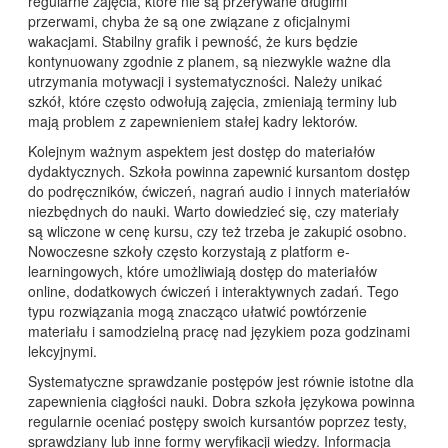
regularne zajęcia, które nie są przerywane długimi
przerwami, chyba że są one związane z oficjalnymi
wakacjami. Stabilny grafik i pewność, że kurs będzie
kontynuowany zgodnie z planem, są niezwykle ważne dla
utrzymania motywacji i systematyczności. Należy unikać
szkół, które często odwołują zajęcia, zmieniają terminy lub
mają problem z zapewnieniem stałej kadry lektorów.
Kolejnym ważnym aspektem jest dostęp do materiałów
dydaktycznych. Szkoła powinna zapewnić kursantom dostęp
do podręczników, ćwiczeń, nagrań audio i innych materiałów
niezbędnych do nauki. Warto dowiedzieć się, czy materiały
są wliczone w cenę kursu, czy też trzeba je zakupić osobno.
Nowoczesne szkoły często korzystają z platform e-
learningowych, które umożliwiają dostęp do materiałów
online, dodatkowych ćwiczeń i interaktywnych zadań. Tego
typu rozwiązania mogą znacząco ułatwić powtórzenie
materiału i samodzielną pracę nad językiem poza godzinami
lekcyjnymi.
Systematyczne sprawdzanie postępów jest równie istotne dla
zapewnienia ciągłości nauki. Dobra szkoła językowa powinna
regularnie oceniać postępy swoich kursantów poprzez testy,
sprawdziany lub inne formy weryfikacji wiedzy. Informacja