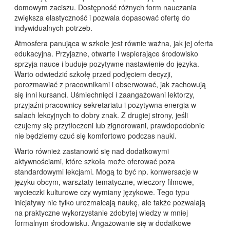
domowym zaciszu. Dostępność różnych form nauczania
zwiększa elastyczność i pozwala dopasować ofertę do
indywidualnych potrzeb.
Atmosfera panująca w szkole jest równie ważna, jak jej oferta
edukacyjna. Przyjazne, otwarte i wspierające środowisko
sprzyja nauce i buduje pozytywne nastawienie do języka.
Warto odwiedzić szkołę przed podjęciem decyzji,
porozmawiać z pracownikami i obserwować, jak zachowują
się inni kursanci. Uśmiechnięci i zaangażowani lektorzy,
przyjaźni pracownicy sekretariatu i pozytywna energia w
salach lekcyjnych to dobry znak. Z drugiej strony, jeśli
czujemy się przytłoczeni lub zignorowani, prawdopodobnie
nie będziemy czuć się komfortowo podczas nauki.
Warto również zastanowić się nad dodatkowymi
aktywnościami, które szkoła może oferować poza
standardowymi lekcjami. Mogą to być np. konwersacje w
języku obcym, warsztaty tematyczne, wieczory filmowe,
wycieczki kulturowe czy wymiany językowe. Tego typu
inicjatywy nie tylko urozmaicają naukę, ale także pozwalają
na praktyczne wykorzystanie zdobytej wiedzy w mniej
formalnym środowisku. Angażowanie się w dodatkowe