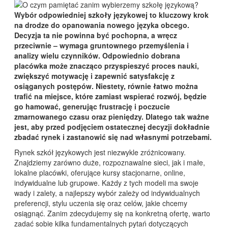
Wybór odpowiedniej szkoły językowej to kluczowy krok
na drodze do opanowania nowego języka obcego.
Decyzja ta nie powinna być pochopna, a wręcz
przeciwnie – wymaga gruntownego przemyślenia i
analizy wielu czynników. Odpowiednio dobrana
placówka może znacząco przyspieszyć proces nauki,
zwiększyć motywację i zapewnić satysfakcję z
osiąganych postępów. Niestety, równie łatwo można
trafić na miejsce, które zamiast wspierać rozwój, będzie
go hamować, generując frustrację i poczucie
zmarnowanego czasu oraz pieniędzy. Dlatego tak ważne
jest, aby przed podjęciem ostatecznej decyzji dokładnie
zbadać rynek i zastanowić się nad własnymi potrzebami.
Rynek szkół językowych jest niezwykle zróżnicowany.
Znajdziemy zarówno duże, rozpoznawalne sieci, jak i małe,
lokalne placówki, oferujące kursy stacjonarne, online,
indywidualne lub grupowe. Każdy z tych modeli ma swoje
wady i zalety, a najlepszy wybór zależy od indywidualnych
preferencji, stylu uczenia się oraz celów, jakie chcemy
osiągnąć. Zanim zdecydujemy się na konkretną ofertę, warto
zadać sobie kilka fundamentalnych pytań dotyczących