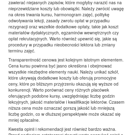
zawierać niejasnych zapisów, które mogłyby narazić nas na
nieprzewidziane koszty lub obowiązki. Należy zwrócić uwagę
na okres trwania kursu, harmonogram zajęć, politykę
odwoływania lekcji, zasady zwrotu opłat w przypadku
rezygnacji oraz wszelkie dodatkowe opłaty, takie jak koszt
materiałów dydaktycznych, egzaminów wewnętrznych czy
opłat rekrutacyjnych. Warto również upewnić się, jakie są
procedury w przypadku nieobecności lektora lub zmiany
terminu zajęć.
Transparentność cenowa jest kolejnym istotnym elementem.
Cena kursu powinna być jasno określona i obejmować
wszystkie niezbędne elementy nauki. Należy unikać szkół,
które ukrywają dodatkowe koszty lub oferują promocyjne
ceny, które po bliższym przyjrzeniu okazują się wyższe od
konkurencji. Warto porównać ceny różnych placówek
oferujących podobne kursy, uwzględniając liczbę godzin
lekcyjnych, jakość materiałów i kwalifikacje lektorów. Czasem
niższa cena może oznaczać gorszą jakość lub mniejszą
liczbę godzin, co w dłuższej perspektywie może okazać się
mniej opłacalne.
Kwestia opinii i rekomendacji jest również bardzo ważna.