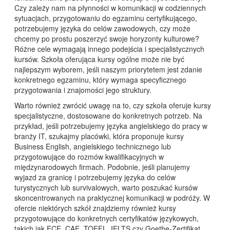
Czy zależy nam na płynności w komunikacji w codziennych
sytuacjach, przygotowaniu do egzaminu certyfikującego,
potrzebujemy języka do celów zawodowych, czy może
chcemy po prostu poszerzyć swoje horyzonty kulturowe?
Różne cele wymagają innego podejścia i specjalistycznych
kursów. Szkoła oferująca kursy ogólne może nie być
najlepszym wyborem, jeśli naszym priorytetem jest zdanie
konkretnego egzaminu, który wymaga specyficznego
przygotowania i znajomości jego struktury.
Warto również zwrócić uwagę na to, czy szkoła oferuje kursy
specjalistyczne, dostosowane do konkretnych potrzeb. Na
przykład, jeśli potrzebujemy języka angielskiego do pracy w
branży IT, szukajmy placówki, która proponuje kursy
Business English, angielskiego technicznego lub
przygotowujące do rozmów kwalifikacyjnych w
międzynarodowych firmach. Podobnie, jeśli planujemy
wyjazd za granicę i potrzebujemy języka do celów
turystycznych lub survivalowych, warto poszukać kursów
skoncentrowanych na praktycznej komunikacji w podróży. W
ofercie niektórych szkół znajdziemy również kursy
przygotowujące do konkretnych certyfikatów językowych,
takich jak FCE, CAE, TOEFL, IELTS czy Goethe-Zertifikat.