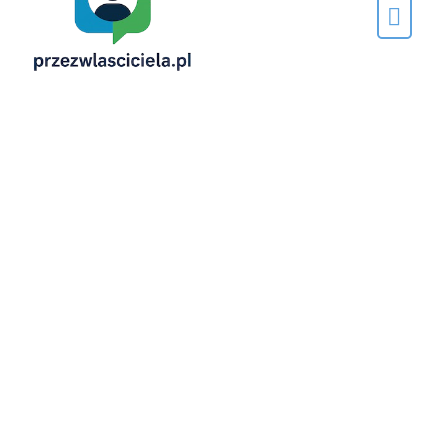
Napisane
przez…