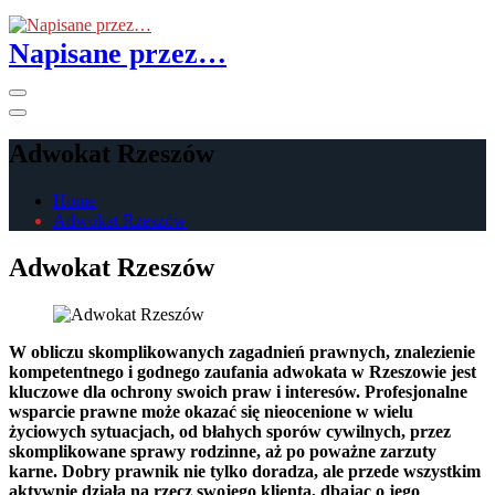
Skip
to
Napisane przez…
the
content
Primary
Menu
Adwokat Rzeszów
Home
Adwokat Rzeszów
Adwokat Rzeszów
W obliczu skomplikowanych zagadnień prawnych, znalezienie
kompetentnego i godnego zaufania adwokata w Rzeszowie jest
kluczowe dla ochrony swoich praw i interesów. Profesjonalne
wsparcie prawne może okazać się nieocenione w wielu
życiowych sytuacjach, od błahych sporów cywilnych, przez
skomplikowane sprawy rodzinne, aż po poważne zarzuty
karne. Dobry prawnik nie tylko doradza, ale przede wszystkim
aktywnie działa na rzecz swojego klienta, dbając o jego