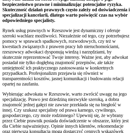
bezpieczeństwo prawne i minimalizując potencjalne ryzyka.
Skuteczność działań prawnych często zależy od doświadczenia i
specjalizacji kancelarii, dlatego warto poświęcić czas na wybór
odpowiedniego specjalisty.
Rynek usług prawnych w Rzeszowie jest dynamiczny i oferuje
szeroki wachlarz możliwości. Niezależnie od tego, czy potrzebujesz
pomocy w sprawach spadkowych, rozwodowych, czy też w
kwestiach związanych z prawem pracy lub nieruchomościami,
rzeszowscy adwokaci dysponują wiedzą i narzędziami, by
skutecznie reprezentować Twoje interesy. Ważne jest, aby adwokat
posiadał nie tylko dogłębną znajomość przepisów, ale także
umiejętność ich praktycznego zastosowania w konkretnych
przypadkach. Profesjonalizm przejawia się również w
transparentności kosztów, jasnej komunikacji i budowaniu relacji
opartej na zaufaniu.
Wybierając adwokata w Rzeszowie, warto zwrócić uwagę na jego
specjalizację. Prawo jest dziedziną niezwykle szeroką, a dobra
znajomość jednej gałęzi nie zawsze przekłada się na biegłość w
innej. Czy szukasz specjalisty od prawa karnego, cywilnego,
gospodarczego, czy może rodzinnego? Upewnij się, że wybrany
przez Ciebie prawnik posiada doświadczenie w obszarze, który jest
dla Ciebie najważniejszy. Opinie innych klientów, rekomendacje
oraz pierwsza konsultacja mogą dostarczyć cennych wskazówek