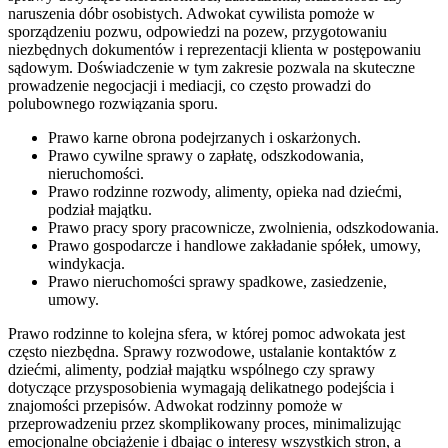
naruszenia dóbr osobistych. Adwokat cywilista pomoże w
sporządzeniu pozwu, odpowiedzi na pozew, przygotowaniu
niezbędnych dokumentów i reprezentacji klienta w postępowaniu
sądowym. Doświadczenie w tym zakresie pozwala na skuteczne
prowadzenie negocjacji i mediacji, co często prowadzi do
polubownego rozwiązania sporu.
Prawo karne obrona podejrzanych i oskarżonych.
Prawo cywilne sprawy o zapłatę, odszkodowania,
nieruchomości.
Prawo rodzinne rozwody, alimenty, opieka nad dziećmi,
podział majątku.
Prawo pracy spory pracownicze, zwolnienia, odszkodowania.
Prawo gospodarcze i handlowe zakładanie spółek, umowy,
windykacja.
Prawo nieruchomości sprawy spadkowe, zasiedzenie,
umowy.
Prawo rodzinne to kolejna sfera, w której pomoc adwokata jest
często niezbędna. Sprawy rozwodowe, ustalanie kontaktów z
dziećmi, alimenty, podział majątku wspólnego czy sprawy
dotyczące przysposobienia wymagają delikatnego podejścia i
znajomości przepisów. Adwokat rodzinny pomoże w
przeprowadzeniu przez skomplikowany proces, minimalizując
emocjonalne obciążenie i dbając o interesy wszystkich stron, a