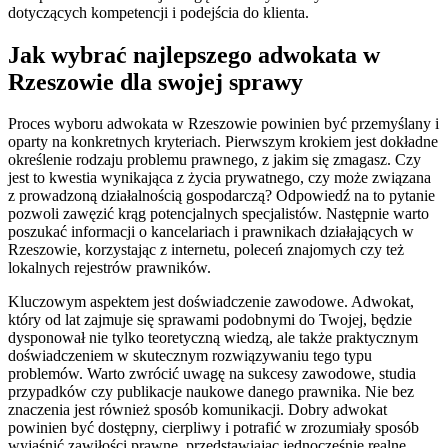
dotyczących kompetencji i podejścia do klienta.
Jak wybrać najlepszego adwokata w
Rzeszowie dla swojej sprawy
Proces wyboru adwokata w Rzeszowie powinien być przemyślany i
oparty na konkretnych kryteriach. Pierwszym krokiem jest dokładne
określenie rodzaju problemu prawnego, z jakim się zmagasz. Czy
jest to kwestia wynikająca z życia prywatnego, czy może związana
z prowadzoną działalnością gospodarczą? Odpowiedź na to pytanie
pozwoli zawęzić krąg potencjalnych specjalistów. Następnie warto
poszukać informacji o kancelariach i prawnikach działających w
Rzeszowie, korzystając z internetu, poleceń znajomych czy też
lokalnych rejestrów prawników.
Kluczowym aspektem jest doświadczenie zawodowe. Adwokat,
który od lat zajmuje się sprawami podobnymi do Twojej, będzie
dysponował nie tylko teoretyczną wiedzą, ale także praktycznym
doświadczeniem w skutecznym rozwiązywaniu tego typu
problemów. Warto zwrócić uwagę na sukcesy zawodowe, studia
przypadków czy publikacje naukowe danego prawnika. Nie bez
znaczenia jest również sposób komunikacji. Dobry adwokat
powinien być dostępny, cierpliwy i potrafić w zrozumiały sposób
wyjaśnić zawiłości prawne, przedstawiając jednocześnie realne