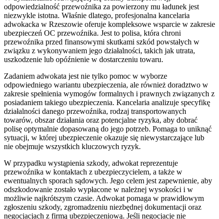
odpowiedzialność przewoźnika za powierzony mu ładunek jest
niezwykle istotna. Właśnie dlatego, profesjonalna kancelaria
adwokacka w Rzeszowie oferuje kompleksowe wsparcie w zakresie
ubezpieczeń OC przewoźnika. Jest to polisa, która chroni
przewoźnika przed finansowymi skutkami szkód powstałych w
związku z wykonywaniem jego działalności, takich jak utrata,
uszkodzenie lub opóźnienie w dostarczeniu towaru.
Zadaniem adwokata jest nie tylko pomoc w wyborze
odpowiedniego wariantu ubezpieczenia, ale również doradztwo w
zakresie spełnienia wymogów formalnych i prawnych związanych z
posiadaniem takiego ubezpieczenia. Kancelaria analizuje specyfikę
działalności danego przewoźnika, rodzaj transportowanych
towarów, obszar działania oraz potencjalne ryzyka, aby dobrać
polisę optymalnie dopasowaną do jego potrzeb. Pomaga to uniknąć
sytuacji, w której ubezpieczenie okazuje się niewystarczające lub
nie obejmuje wszystkich kluczowych ryzyk.
W przypadku wystąpienia szkody, adwokat reprezentuje
przewoźnika w kontaktach z ubezpieczycielem, a także w
ewentualnych sporach sądowych. Jego celem jest zapewnienie, aby
odszkodowanie zostało wypłacone w należnej wysokości i w
możliwie najkrótszym czasie. Adwokat pomaga w prawidłowym
zgłoszeniu szkody, zgromadzeniu niezbędnej dokumentacji oraz
negocjacjach z firmą ubezpieczeniową. Jeśli negocjacje nie