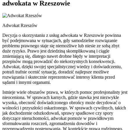
adwokata w Rzeszowie
Adwokat Rzeszów
Decyzja o skorzystaniu z usług adwokata w Rzeszowie powinna
być podejmowana w sytuacjach, gdy samodzielne rozwiązanie
problemu prawnego staje się niemożliwe lub niesie ze sobą zbyt
duże ryzyko. Prawo jest dziedziną skomplikowaną i ciągle
zmieniającą się, dlatego nawet drobne błędy w interpretacji
przepisów mogą prowadzić do niekorzystnych konsekwencji.
Adwokat, dzięki swojej specjalistycznej wiedzy i doświadczeniu,
potrafi trafnie ocenić sytuację, doradzić najlepsze możliwe
rozwiązania i skutecznie reprezentować interesy klienta przed
sądami i innymi organami.
Istnieje wiele obszarów prawa, w których pomoc profesjonalisty jest
nieoceniona. W sprawach karnych, gdzie stawka jest niezwykle
wysoka, obecność doświadczonego obrońcy może decydować o
wolności i przyszłości oskarżonego. W sprawach cywilnych, takich
jak dochodzenie odszkodowań, sprawy spadkowe czy spory
dotyczące nieruchomości, adwokat pomoże w prawidłowym
sformułowaniu roszczeń, zgromadzeniu dowodów i
przeprowadzeniu postępowania. W kontekście prawa rodzinnego,