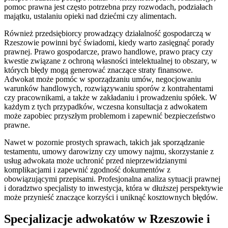
pomoc prawna jest często potrzebna przy rozwodach, podziałach
majątku, ustalaniu opieki nad dziećmi czy alimentach.
Również przedsiębiorcy prowadzący działalność gospodarczą w
Rzeszowie powinni być świadomi, kiedy warto zasięgnąć porady
prawnej. Prawo gospodarcze, prawo handlowe, prawo pracy czy
kwestie związane z ochroną własności intelektualnej to obszary, w
których błędy mogą generować znaczące straty finansowe.
Adwokat może pomóc w sporządzaniu umów, negocjowaniu
warunków handlowych, rozwiązywaniu sporów z kontrahentami
czy pracownikami, a także w zakładaniu i prowadzeniu spółek. W
każdym z tych przypadków, wczesna konsultacja z adwokatem
może zapobiec przyszłym problemom i zapewnić bezpieczeństwo
prawne.
Nawet w pozornie prostych sprawach, takich jak sporządzanie
testamentu, umowy darowizny czy umowy najmu, skorzystanie z
usług adwokata może uchronić przed nieprzewidzianymi
komplikacjami i zapewnić zgodność dokumentów z
obowiązującymi przepisami. Profesjonalna analiza sytuacji prawnej
i doradztwo specjalisty to inwestycja, która w dłuższej perspektywie
może przynieść znaczące korzyści i uniknąć kosztownych błędów.
Specjalizacje adwokatów w Rzeszowie i