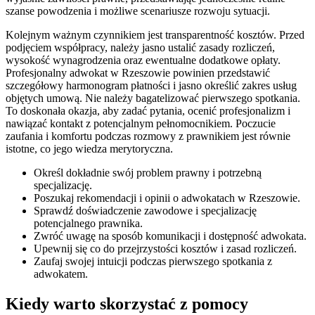
szanse powodzenia i możliwe scenariusze rozwoju sytuacji.
Kolejnym ważnym czynnikiem jest transparentność kosztów. Przed
podjęciem współpracy, należy jasno ustalić zasady rozliczeń,
wysokość wynagrodzenia oraz ewentualne dodatkowe opłaty.
Profesjonalny adwokat w Rzeszowie powinien przedstawić
szczegółowy harmonogram płatności i jasno określić zakres usług
objętych umową. Nie należy bagatelizować pierwszego spotkania.
To doskonała okazja, aby zadać pytania, ocenić profesjonalizm i
nawiązać kontakt z potencjalnym pełnomocnikiem. Poczucie
zaufania i komfortu podczas rozmowy z prawnikiem jest równie
istotne, co jego wiedza merytoryczna.
Określ dokładnie swój problem prawny i potrzebną
specjalizację.
Poszukaj rekomendacji i opinii o adwokatach w Rzeszowie.
Sprawdź doświadczenie zawodowe i specjalizację
potencjalnego prawnika.
Zwróć uwagę na sposób komunikacji i dostępność adwokata.
Upewnij się co do przejrzystości kosztów i zasad rozliczeń.
Zaufaj swojej intuicji podczas pierwszego spotkania z
adwokatem.
Kiedy warto skorzystać z pomocy