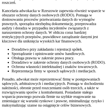
roszczeń.
Kancelaria adwokacka w Rzeszowie zapewnia również wsparcie w
obszarze ochrony danych osobowych (RODO). Pomaga w
dostosowaniu procesów przetwarzania danych do wymogów
prawnych, sporządza niezbędną dokumentację, przeprowadza
audyty i doradza w przypadku incydentów związanych z
naruszeniem ochrony danych. W obliczu coraz bardziej
restrykcyjnych przepisów, prawidłowe zarządzanie danymi jest
kluczowe dla uniknięcia wysokich kar finansowych.
Doradztwo przy zakładaniu i rejestracji spółek.
Sporządzanie i opiniowanie umów handlowych.
Obsługa prawna w zakresie prawa pracy.
Doradztwo w zakresie ochrony danych osobowych (RODO).
Ochrona własności intelektualnej i znaków towarowych.
Reprezentacja firmy w sporach sądowych i mediacjach.
Ponadto, adwokat może reprezentować firmę w postępowaniach
sądowych, arbitrażowych i mediacyjnych. Pomaga w dochodzeniu
należności, obronie przed roszczeniami osób trzecich, a także w
rozwiązywaniu sporów z kontrahentami. Posiadanie stałego
wsparcia prawnego pozwala firmie na szybkie reagowanie na
zmieniające się warunki rynkowe i prawne, minimalizując ryzyko i
maksymalizując szanse na osiągnięcie celów biznesowych.