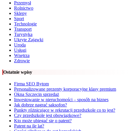
Przemysł
Rolnictwo
Sklepy
Sport
Technologie
Transport
Turystyka
Ukryte Zajawki
Uroda
Usługi
Wnętrza
Zdrowie
Ostatnie wpisy
Firma SEO Bytom
Personalizowane prezenty korporacyjne klasy premium
Okna Szczecin sprzedaż
Inwestowanie w nieruchomości – sposób na biznes
Jak dobrze nagrać saksofon?
Punkty różnicujące w rekrutacji przedszkole co to jest?
Czy przedszkole jest obowiązkowe?
Kto może ubiegać się o patent?
Patent na ile lat?