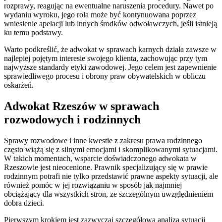
rozprawy, reagując na ewentualne naruszenia procedury. Nawet po
wydaniu wyroku, jego rola może być kontynuowana poprzez
wniesienie apelacji lub innych środków odwoławczych, jeśli istnieją
ku temu podstawy.
Warto podkreślić, że adwokat w sprawach karnych działa zawsze w
najlepiej pojętym interesie swojego klienta, zachowując przy tym
najwyższe standardy etyki zawodowej. Jego celem jest zapewnienie
sprawiedliwego procesu i obrony praw obywatelskich w obliczu
oskarżeń.
Adwokat Rzeszów w sprawach
rozwodowych i rodzinnych
Sprawy rozwodowe i inne kwestie z zakresu prawa rodzinnego
często wiążą się z silnymi emocjami i skomplikowanymi sytuacjami.
W takich momentach, wsparcie doświadczonego adwokata w
Rzeszowie jest nieocenione. Prawnik specjalizujący się w prawie
rodzinnym potrafi nie tylko przedstawić prawne aspekty sytuacji, ale
również pomóc w jej rozwiązaniu w sposób jak najmniej
obciążający dla wszystkich stron, ze szczególnym uwzględnieniem
dobra dzieci.
Pierwszym krokiem jest zazwyczaj szczegółowa analiza sytuacji