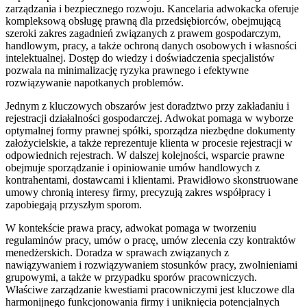
zarządzania i bezpiecznego rozwoju. Kancelaria adwokacka oferuje
kompleksową obsługę prawną dla przedsiębiorców, obejmującą
szeroki zakres zagadnień związanych z prawem gospodarczym,
handlowym, pracy, a także ochroną danych osobowych i własności
intelektualnej. Dostęp do wiedzy i doświadczenia specjalistów
pozwala na minimalizację ryzyka prawnego i efektywne
rozwiązywanie napotkanych problemów.
Jednym z kluczowych obszarów jest doradztwo przy zakładaniu i
rejestracji działalności gospodarczej. Adwokat pomaga w wyborze
optymalnej formy prawnej spółki, sporządza niezbędne dokumenty
założycielskie, a także reprezentuje klienta w procesie rejestracji w
odpowiednich rejestrach. W dalszej kolejności, wsparcie prawne
obejmuje sporządzanie i opiniowanie umów handlowych z
kontrahentami, dostawcami i klientami. Prawidłowo skonstruowane
umowy chronią interesy firmy, precyzują zakres współpracy i
zapobiegają przyszłym sporom.
W kontekście prawa pracy, adwokat pomaga w tworzeniu
regulaminów pracy, umów o pracę, umów zlecenia czy kontraktów
menedżerskich. Doradza w sprawach związanych z
nawiązywaniem i rozwiązywaniem stosunków pracy, zwolnieniami
grupowymi, a także w przypadku sporów pracowniczych.
Właściwe zarządzanie kwestiami pracowniczymi jest kluczowe dla
harmonijnego funkcjonowania firmy i uniknięcia potencjalnych