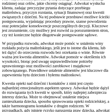
rodzinnej oraz celów, jakie chcemy osiągnąć. Adwokat wysłucha
klienta, zadając precyzyjne pytania dotyczące przebiegu
małżeństwa, przyczyn rozstania, sytuacji finansowej oraz kwestii
związanych z dziećmi. Na tej podstawie przedstawi możliwe ścieżki
postępowania, wyjaśniając procedury prawne, szanse powodzenia
oraz potencjalne konsekwencje poszczególnych decyzji. Kluczowe
jest zrozumienie, czy możliwy jest rozwód za porozumieniem stron,
czy też konieczne będzie długotrwałe postępowanie sądowe.
W przypadku rozwodu, adwokat może pomóc w ustaleniu winy
rozkładu pożycia małżeńskiego, jeśli jest to istotne dla klienta, lub
też dążyć do orzeczenia rozwodu bez orzekania o winie. Równie
ważna jest kwestia alimentów. Adwokat pomoże w określeniu ich
wysokości, biorąc pod uwagę usprawiedliwione potrzeby
uprawnionego oraz możliwości zarobkowe i majątkowe
zobowiązanego. Prawidłowe ustalenie alimentów jest kluczowe dla
zapewnienia bytu dzieciom i byłemu małżonkowi.
Kwestia opieki nad dziećmi i kontaktów z nimi jest często
najbardziej emocjonalnym aspektem sprawy. Adwokat będzie dążył
do rozwiązania tych kwestii w sposób, który najlepiej zabezpiecza
interesy dziecka. Może to obejmować ustalenie miejsca
zamieszkania dziecka, sposobu sprawowania opieki rodzicielskiej, a
także harmonogramu kontaktów z drugim rodzicem. W
przypadkach, gdy istnieje ryzyko naruszenia praw dziecka, adwokat