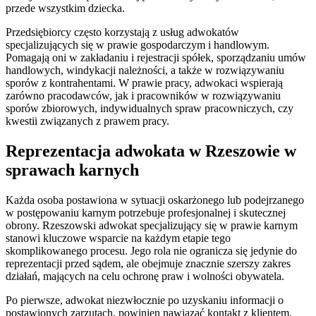
przede wszystkim dziecka.
Przedsiębiorcy często korzystają z usług adwokatów
specjalizujących się w prawie gospodarczym i handlowym.
Pomagają oni w zakładaniu i rejestracji spółek, sporządzaniu umów
handlowych, windykacji należności, a także w rozwiązywaniu
sporów z kontrahentami. W prawie pracy, adwokaci wspierają
zarówno pracodawców, jak i pracowników w rozwiązywaniu
sporów zbiorowych, indywidualnych spraw pracowniczych, czy
kwestii związanych z prawem pracy.
Reprezentacja adwokata w Rzeszowie w
sprawach karnych
Każda osoba postawiona w sytuacji oskarżonego lub podejrzanego
w postępowaniu karnym potrzebuje profesjonalnej i skutecznej
obrony. Rzeszowski adwokat specjalizujący się w prawie karnym
stanowi kluczowe wsparcie na każdym etapie tego
skomplikowanego procesu. Jego rola nie ogranicza się jedynie do
reprezentacji przed sądem, ale obejmuje znacznie szerszy zakres
działań, mających na celu ochronę praw i wolności obywatela.
Po pierwsze, adwokat niezwłocznie po uzyskaniu informacji o
postawionych zarzutach, powinien nawiązać kontakt z klientem.