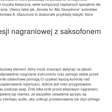
t muzyka klasyczna; wiele kompozycji napisanych specjalnie dla
nia. Utwory takie jak „Sonata for Alto Saxophone” autorstwa
orstwa A. Glazunova to doskonałe przykłady klasyki, które
esji nagraniowej z saksofonem
kluczowy element, który może znacząco wpłynąć na jakość
dpowiednie rozgrzanie instrumentu oraz samego siebie przed
hniki oddechowe pomogą Ci uzyskać lepszą kontrolę nad
e zaplanowanie repertuaru; dobrze jest mieć przygotowane
osu podczas sesji. Zrób kilka prób przed właściwym nagraniem,
pewnij się również, że wszystkie ustawienia sprzętu są
 interfejsu audio, aby uniknąć przesterowania lub zbyt cichego