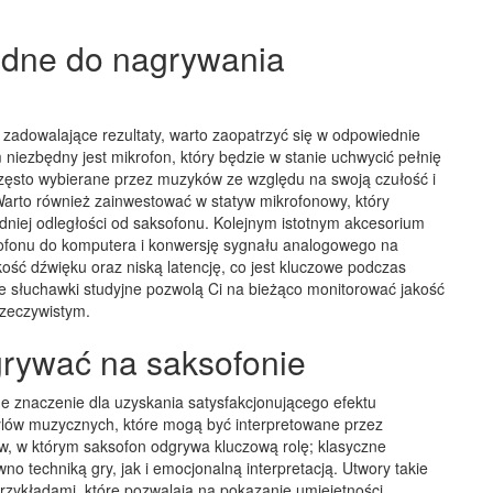
ędne do nagrywania
 zadowalające rezultaty, warto zaopatrzyć się w odpowiednie
 niezbędny jest mikrofon, który będzie w stanie uchwycić pełnię
zęsto wybierane przez muzyków ze względu na swoją czułość i
 Warto również zainwestować w statyw mikrofonowy, który
dniej odległości od saksofonu. Kolejnym istotnym akcesorium
ikrofonu do komputera i konwersję sygnału analogowego na
ość dźwięku oraz niską latencję, co jest kluczowe podczas
e słuchawki studyjne pozwolą Ci na bieżąco monitorować jakość
rzeczywistym.
agrywać na saksofonie
 znaczenie dla uzyskania satysfakcjonującego efektu
lów muzycznych, które mogą być interpretowane przez
ów, w którym saksofon odgrywa kluczową rolę; klasyczne
o techniką gry, jak i emocjonalną interpretacją. Utwory takie
rzykładami, które pozwalają na pokazanie umiejętności