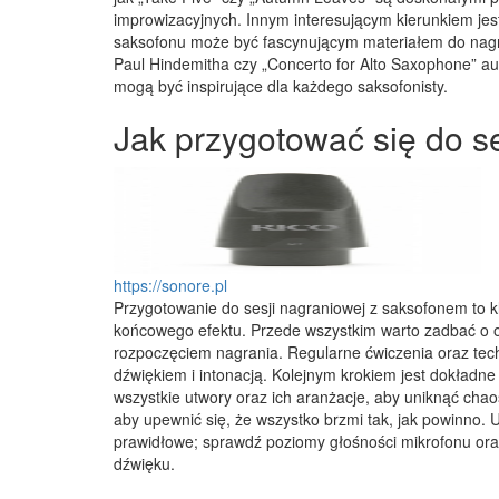
improwizacyjnych. Innym interesującym kierunkiem jes
saksofonu może być fascynującym materiałem do nagra
Paul Hindemitha czy „Concerto for Alto Saxophone” aut
mogą być inspirujące dla każdego saksofonisty.
Jak przygotować się do s
https://sonore.pl
Przygotowanie do sesji nagraniowej z saksofonem to 
końcowego efektu. Przede wszystkim warto zadbać o o
rozpoczęciem nagrania. Regularne ćwiczenia oraz tec
dźwiękiem i intonacją. Kolejnym krokiem jest dokładn
wszystkie utwory oraz ich aranżacje, aby uniknąć cha
aby upewnić się, że wszystko brzmi tak, jak powinno. U
prawidłowe; sprawdź poziomy głośności mikrofonu oraz
dźwięku.