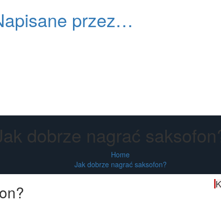
Napisane przez…
Primary
Menu
Jak dobrze nagrać saksofon
Home
Jak dobrze nagrać saksofon?
K
fon?