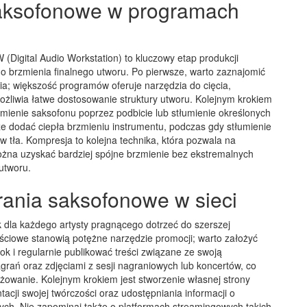
saksofonowe w programach
igital Audio Workstation) to kluczowy etap produkcji
o brzmienia finalnego utworu. Po pierwsze, warto zaznajomić
; większość programów oferuje narzędzia do cięcia,
żliwia łatwe dostosowanie struktury utworu. Kolejnym krokiem
rzmienie saksofonu poprzez podbicie lub stłumienie określonych
że dodać ciepła brzmieniu instrumentu, podczas gdy stłumienie
 tła. Kompresja to kolejna technika, która pozwala na
żna uzyskać bardziej spójne brzmienie bez ekstremalnych
utworu.
ania saksofonowe w sieci
k dla każdego artysty pragnącego dotrzeć do szerszej
ściowe stanowią potężne narzędzie promocji; warto założyć
ok i regularnie publikować treści związane ze swoją
grań oraz zdjęciami z sesji nagraniowych lub koncertów, co
żowanie. Kolejnym krokiem jest stworzenie własnej strony
tacji swojej twórczości oraz udostępniania informacji o
ch. Nie zapominaj także o platformach streamingowych takich