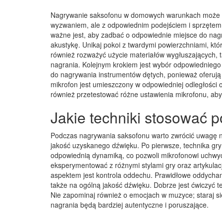
Nagrywanie saksofonu w domowych warunkach może 
wyzwaniem, ale z odpowiednim podejściem i sprzętem 
ważne jest, aby zadbać o odpowiednie miejsce do nag
akustykę. Unikaj pokoi z twardymi powierzchniami, k
również rozważyć użycie materiałów wygłuszających, t
nagrania. Kolejnym krokiem jest wybór odpowiedniego
do nagrywania instrumentów dętych, ponieważ oferują l
mikrofon jest umieszczony w odpowiedniej odległości o
również przetestować różne ustawienia mikrofonu, aby
Jakie techniki stosować 
Podczas nagrywania saksofonu warto zwrócić uwagę n
jakość uzyskanego dźwięku. Po pierwsze, technika gry
odpowiednią dynamiką, co pozwoli mikrofonowi uchwyc
eksperymentować z różnymi stylami gry oraz artykula
aspektem jest kontrola oddechu. Prawidłowe oddychani
także na ogólną jakość dźwięku. Dobrze jest ćwiczyć t
Nie zapominaj również o emocjach w muzyce; staraj si
nagrania będą bardziej autentyczne i poruszające.