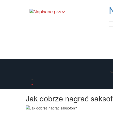
Skip
to
the
content
Jak dobrze nagrać sakso