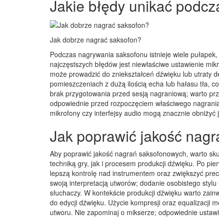
Jakie błędy unikać podc
Jak dobrze nagrać saksofon?
Podczas nagrywania saksofonu istnieje wiele pułapek
najczęstszych błędów jest niewłaściwe ustawienie mikro
może prowadzić do zniekształceń dźwięku lub utraty d
pomieszczeniach z dużą ilością echa lub hałasu tła, 
brak przygotowania przed sesją nagraniową; warto prz
odpowiednie przed rozpoczęciem właściwego nagrania.
mikrofony czy interfejsy audio mogą znacznie obniżyć 
Jak poprawić jakość nag
Aby poprawić jakość nagrań saksofonowych, warto sku
techniką gry, jak i procesem produkcji dźwięku. Po pi
lepszą kontrolę nad instrumentem oraz zwiększyć pre
swoją interpretacją utworów; dodanie osobistego stylu 
słuchaczy. W kontekście produkcji dźwięku warto zain
do edycji dźwięku. Użycie kompresji oraz equalizacji 
utworu. Nie zapominaj o mikserze; odpowiednie ustaw