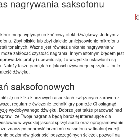
zas nagrywania saksofonu
O
, które mogą wpłynąć na końcowy efekt dźwiękowy. Jednym z
fonu. Zbyt bliskie lub zbyt dalekie umiejscowienie mikrofonu
etali tonalnych. Ważne jest również unikanie nagrywania w
co może zakłócać czystość nagrania. Innym istotnym błędem jest
eprowadzić próby i upewnić się, że wszystkie ustawienia są
 Należy także pamiętać o jakości używanego sprzętu – tanie
jakość dźwięku.
rań saksofonowych
pić się na kilku kluczowych aspektach związanych zarówno z
erwsze, regularne ćwiczenie techniki gry pomoże Ci osiągnąć
cyzję wydobywanego dźwięku. Dobrze jest także pracować nad
sprawi, że Twoje nagrania będą bardziej interesujące dla
westować w wysokiej jakości sprzęt audio oraz oprogramowanie
może znacząco poprawić brzmienie saksofonu w finalnej wersji
ienie poziomów głośności poszczególnych ścieżek pozwoli na