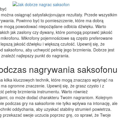
być
można osiągnąć satysfakcjonujące rezultaty. Przede wszystkim
rywania. Powinno być to pomieszczenie, które ma dobrą
tóre mogą powodować niepożądane odbicia dźwięku. Warto
akich jak zasłony czy dywany, które pomogą poprawić jakość
 mikrofonu. Mikrofony pojemnościowe są często preferowane
epszą jakość dźwięku i większą czułość. Upewnij się, że
d saksofonu, aby uchwycić pełnię jego brzmienia. Dobrze jest
 znaleźć najlepszy punkt do nagrania.
podczas nagrywania saksofonu
a kilka kluczowych technik, które mogą znacząco wpłynąć na
 ma ogromne znaczenie. Upewnij się, że grasz czysto i z
ić pełnię brzmienia instrumentu. Warto również
cjami, co może dodać charakteru Twoim nagraniom. Kolejnym
e podczas gry na saksofonie nie tylko wpływa na intonację, ale
echniki oddychania, aby uzyskać stabilny strumień powietrza.
ę przekazać swoje uczucia poprzez grę, co sprawi, że Twoje