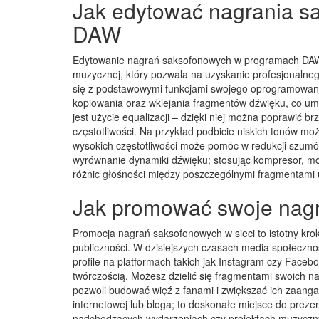
Jak edytować nagrania 
DAW
Edytowanie nagrań saksofonowych w programach DAW (D
muzycznej, który pozwala na uzyskanie profesjonalneg
się z podstawowymi funkcjami swojego oprogramowania
kopiowania oraz wklejania fragmentów dźwięku, co umo
jest użycie equalizacji – dzięki niej można poprawić b
częstotliwości. Na przykład podbicie niskich tonów mo
wysokich częstotliwości może pomóc w redukcji szumów
wyrównanie dynamiki dźwięku; stosując kompresor, mo
różnic głośności między poszczególnymi fragmentami 
Jak promować swoje nagr
Promocja nagrań saksofonowych w sieci to istotny kro
publiczności. W dzisiejszych czasach media społeczno
profile na platformach takich jak Instagram czy Facebo
twórczością. Możesz dzielić się fragmentami swoich na
pozwoli budować więź z fanami i zwiększać ich zaanga
internetowej lub bloga; to doskonałe miejsce do prezen
nadchodzących wydarzeniach czy projektach muzyczny