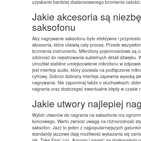
uzyskanie bardziej zbalansowanego brzmienia całości.
Jakie akcesoria są niezb
saksofonu
Aby nagrywanie saksofonu było efektywne i przyniosło
akcesoria, które ułatwią cały proces. Przede wszystkim
brzmienia instrumentu. Mikrofony pojemnościowe są c
zdolność do rejestrowania subtelnych detali dźwięku.
umożliwi stabilne umiejscowienie mikrofonu w odpowie
jest interfejs audio, który pozwala na podłączenie m
cyfrowy. Dobrze dobrany interfejs zapewnia wysoką jak
nagrywania. Nie zapominaj także o słuchawkach; dobr
nagrania oraz dostrzegać ewentualne błędy w czasie 
Jakie utwory najlepiej n
Wybór utworów do nagrania na saksofonie ma ogromne
końcowego. Warto zwrócić uwagę na różnorodność sty
saksofon. Jazz to jeden z najpopularniejszych gatunk
standardy jazzowe dają możliwość wykazania się zarówn
jak „Take Five” czy „Autumn Leaves” są doskonałymi p