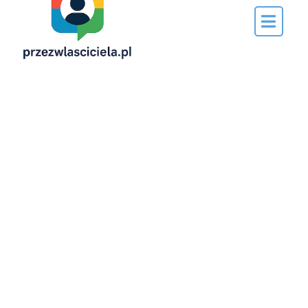
Napisane
przez…