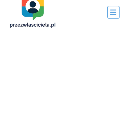
Napisane
przez…