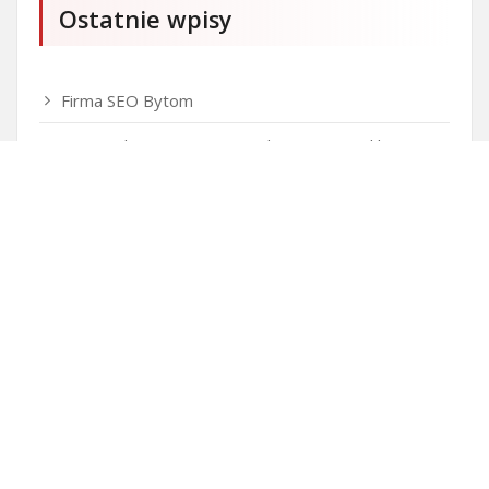
Ostatnie wpisy
Firma SEO Bytom
Personalizowane prezenty korporacyjne klasy
premium
Okna Szczecin sprzedaż
Inwestowanie w nieruchomości – sposób na biznes
Jak dobrze nagrać saksofon?
Punkty różnicujące w rekrutacji przedszkole co to
jest?
Czy przedszkole jest obowiązkowe?
Kto może ubiegać się o patent?