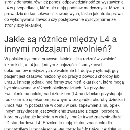
strony dentysta również ponosi odpowiedzialność za wystawienie
L4 w przypadkach, które nie mają podstaw medycznych. Może to
prowadzić do konsekwencji zawodowych, takich jak utrata prawa
do wykonywania zawodu czy postępowanie dyscyplinarne ze
strony izby lekarskiej.
Jakie są różnice między L4 a
innymi rodzajami zwolnień?
W polskim systemie prawnym istnieje kilka rodzajów zwolnień
lekarskich, a L4 jest jednym z najczęściej spotykanych
dokumentów medycznych. Zwolnienie L4 dotyczy sytuacji, gdy
pacjent jest czasowo niezdolny do pracy z powodu choroby lub
urazu. Istnieją jednak inne formy zwolnień lekarskich, które mogą
być stosowane w różnych okolicznościach. Na przykład
zwolnienie na opiekę nad dzieckiem (L4 na dziecko) przysługuje
rodzicom lub opiekunom prawnym w przypadku choroby dziecka i
umożliwia im pozostanie w domu w celu zapewnienia mu opieki.
Innym przykładem jest zwolnienie związane z ciążą i porodem,
które przysługuje kobietom w ciąży i może trwać znacznie dłużej
niż standardowe L4. Różnice te mają istotne znaczenie dla
pracowników i pracodawców, ponieważ każdy rodzaj zwolnienia