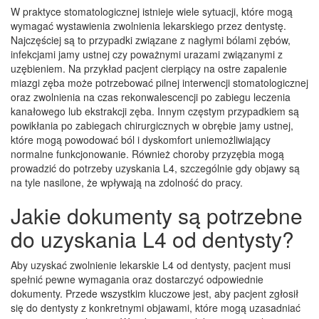
W praktyce stomatologicznej istnieje wiele sytuacji, które mogą
wymagać wystawienia zwolnienia lekarskiego przez dentystę.
Najczęściej są to przypadki związane z nagłymi bólami zębów,
infekcjami jamy ustnej czy poważnymi urazami związanymi z
uzębieniem. Na przykład pacjent cierpiący na ostre zapalenie
miazgi zęba może potrzebować pilnej interwencji stomatologicznej
oraz zwolnienia na czas rekonwalescencji po zabiegu leczenia
kanałowego lub ekstrakcji zęba. Innym częstym przypadkiem są
powikłania po zabiegach chirurgicznych w obrębie jamy ustnej,
które mogą powodować ból i dyskomfort uniemożliwiający
normalne funkcjonowanie. Również choroby przyzębia mogą
prowadzić do potrzeby uzyskania L4, szczególnie gdy objawy są
na tyle nasilone, że wpływają na zdolność do pracy.
Jakie dokumenty są potrzebne
do uzyskania L4 od dentysty?
Aby uzyskać zwolnienie lekarskie L4 od dentysty, pacjent musi
spełnić pewne wymagania oraz dostarczyć odpowiednie
dokumenty. Przede wszystkim kluczowe jest, aby pacjent zgłosił
się do dentysty z konkretnymi objawami, które mogą uzasadniać