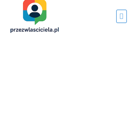
Napisane
przez…