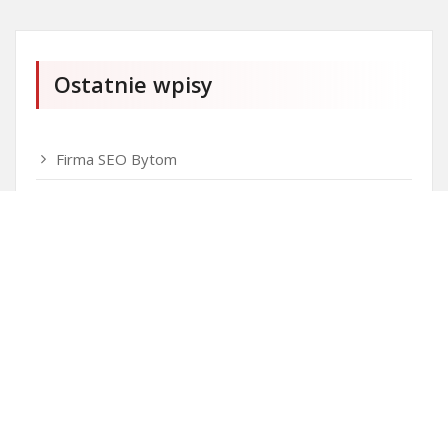
Ostatnie wpisy
Firma SEO Bytom
Personalizowane prezenty korporacyjne klasy
premium
Okna Szczecin sprzedaż
Inwestowanie w nieruchomości – sposób na biznes
Jak dobrze nagrać saksofon?
Punkty różnicujące w rekrutacji przedszkole co to
jest?