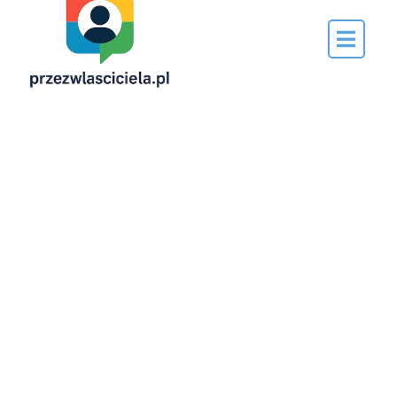
Napisane
przez…