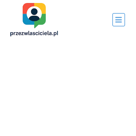
Napisane
przez…