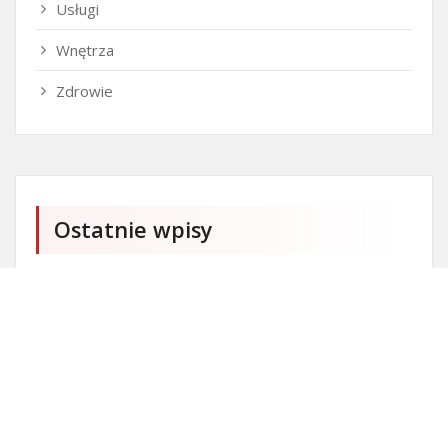
Usługi
Wnętrza
Zdrowie
Ostatnie wpisy
Czy przedszkole jest obowiązkowe?
Kto może ubiegać się o patent?
Patent na ile lat?
Części silnikowe do aut koreańskich