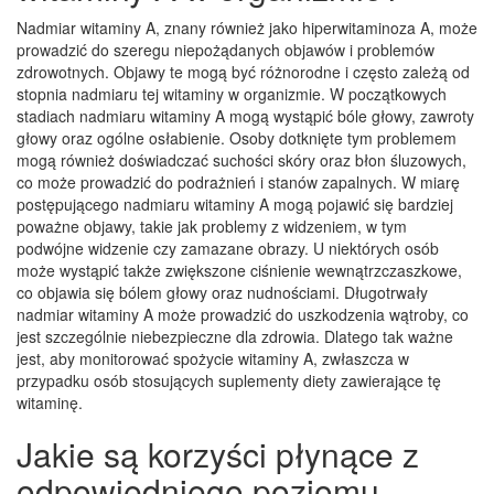
Nadmiar witaminy A, znany również jako hiperwitaminoza A, może
prowadzić do szeregu niepożądanych objawów i problemów
zdrowotnych. Objawy te mogą być różnorodne i często zależą od
stopnia nadmiaru tej witaminy w organizmie. W początkowych
stadiach nadmiaru witaminy A mogą wystąpić bóle głowy, zawroty
głowy oraz ogólne osłabienie. Osoby dotknięte tym problemem
mogą również doświadczać suchości skóry oraz błon śluzowych,
co może prowadzić do podrażnień i stanów zapalnych. W miarę
postępującego nadmiaru witaminy A mogą pojawić się bardziej
poważne objawy, takie jak problemy z widzeniem, w tym
podwójne widzenie czy zamazane obrazy. U niektórych osób
może wystąpić także zwiększone ciśnienie wewnątrzczaszkowe,
co objawia się bólem głowy oraz nudnościami. Długotrwały
nadmiar witaminy A może prowadzić do uszkodzenia wątroby, co
jest szczególnie niebezpieczne dla zdrowia. Dlatego tak ważne
jest, aby monitorować spożycie witaminy A, zwłaszcza w
przypadku osób stosujących suplementy diety zawierające tę
witaminę.
Jakie są korzyści płynące z
odpowiedniego poziomu