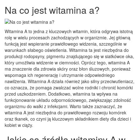
Na co jest witamina a?
Witamina A to jedna z kluczowych witamin, która odgrywa istotną
rolę w wielu procesach zachodzących w organizmie. Jej główną
funkcją jest wspieranie prawidłowego widzenia, szczególnie w
warunkach słabego oświetlenia. Witamina ta jest niezbędna do
produkcji rodopsyny, pigmentu znajdującego się w siatkówce oka,
który umożliwia widzenie w ciemności. Oprócz tego, witamina A
ma znaczenie dla zdrowia skóry oraz błon śluzowych, ponieważ
wspomaga ich regenerację i utrzymanie odpowiedniego
nawilżenia. Witamina A działa również jako silny przeciwutleniacz,
co oznacza, że pomaga zwalczać wolne rodniki i chronić komórki
przed uszkodzeniem. Dodatkowo, witamina ta wpływa na
funkcjonowanie układu odpornościowego, zwiększając zdolność
organizmu do walki z infekcjami. Warto także zaznaczyć, że
witamina A jest niezbędna do prawidłowego rozwoju komórek
oraz tkanek, co czyni ją kluczowym składnikiem diety dla dzieci i
kobiet w ciąży.
Jakie są źródła witaminy A w