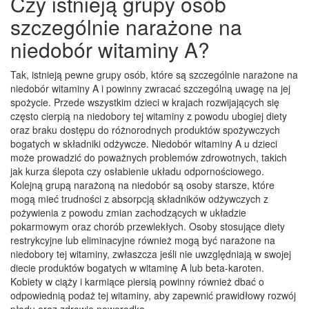
Czy istnieją grupy osób
szczególnie narażone na
niedobór witaminy A?
Tak, istnieją pewne grupy osób, które są szczególnie narażone na
niedobór witaminy A i powinny zwracać szczególną uwagę na jej
spożycie. Przede wszystkim dzieci w krajach rozwijających się
często cierpią na niedobory tej witaminy z powodu ubogiej diety
oraz braku dostępu do różnorodnych produktów spożywczych
bogatych w składniki odżywcze. Niedobór witaminy A u dzieci
może prowadzić do poważnych problemów zdrowotnych, takich
jak kurza ślepota czy osłabienie układu odpornościowego.
Kolejną grupą narażoną na niedobór są osoby starsze, które
mogą mieć trudności z absorpcją składników odżywczych z
pożywienia z powodu zmian zachodzących w układzie
pokarmowym oraz chorób przewlekłych. Osoby stosujące diety
restrykcyjne lub eliminacyjne również mogą być narażone na
niedobory tej witaminy, zwłaszcza jeśli nie uwzględniają w swojej
diecie produktów bogatych w witaminę A lub beta-karoten.
Kobiety w ciąży i karmiące piersią powinny również dbać o
odpowiednią podaż tej witaminy, aby zapewnić prawidłowy rozwój
płodu oraz zdrowie noworodka.