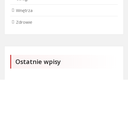
Wnętrza
Zdrowie
Ostatnie wpisy
Firma SEO Bytom
Personalizowane prezenty korporacyjne klasy
premium
Okna Szczecin sprzedaż
Inwestowanie w nieruchomości – sposób na biznes