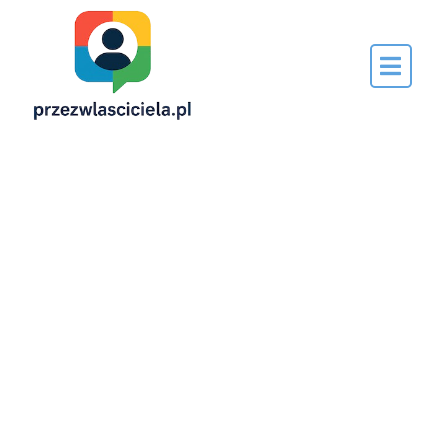
Napisane
przez…