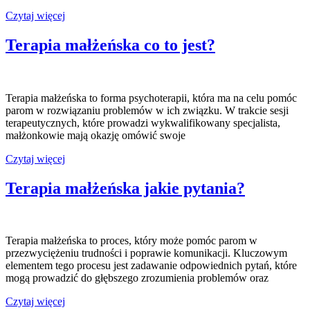
Kiedy
Czytaj więcej
terapia
małżeńska
Terapia małżeńska co to jest?
nie
ma
sensu?
Terapia małżeńska to forma psychoterapii, która ma na celu pomóc
parom w rozwiązaniu problemów w ich związku. W trakcie sesji
terapeutycznych, które prowadzi wykwalifikowany specjalista,
małżonkowie mają okazję omówić swoje
Terapia
Czytaj więcej
małżeńska
co
Terapia małżeńska jakie pytania?
to
jest?
Terapia małżeńska to proces, który może pomóc parom w
przezwyciężeniu trudności i poprawie komunikacji. Kluczowym
elementem tego procesu jest zadawanie odpowiednich pytań, które
mogą prowadzić do głębszego zrozumienia problemów oraz
Terapia
Czytaj więcej