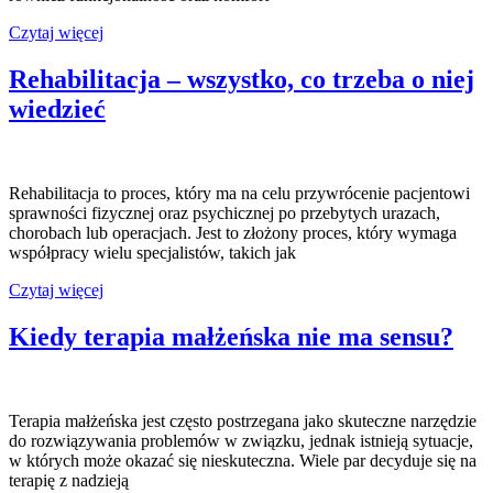
Najlepsza
Czytaj więcej
protetyka
Lublin
Rehabilitacja – wszystko, co trzeba o niej
wiedzieć
Rehabilitacja to proces, który ma na celu przywrócenie pacjentowi
sprawności fizycznej oraz psychicznej po przebytych urazach,
chorobach lub operacjach. Jest to złożony proces, który wymaga
współpracy wielu specjalistów, takich jak
Rehabilitacja
Czytaj więcej
–
wszystko,
Kiedy terapia małżeńska nie ma sensu?
co
trzeba
o
niej
Terapia małżeńska jest często postrzegana jako skuteczne narzędzie
wiedzieć
do rozwiązywania problemów w związku, jednak istnieją sytuacje,
w których może okazać się nieskuteczna. Wiele par decyduje się na
terapię z nadzieją