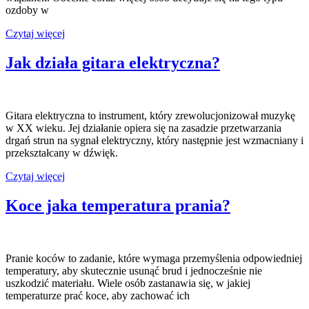
ozdoby w
Sztuczne
Czytaj więcej
kwiaty
–
Jak działa gitara elektryczna?
moda
i
wygoda
Gitara elektryczna to instrument, który zrewolucjonizował muzykę
w XX wieku. Jej działanie opiera się na zasadzie przetwarzania
drgań strun na sygnał elektryczny, który następnie jest wzmacniany i
przekształcany w dźwięk.
Jak
Czytaj więcej
działa
gitara
Koce jaka temperatura prania?
elektryczna?
Pranie koców to zadanie, które wymaga przemyślenia odpowiedniej
temperatury, aby skutecznie usunąć brud i jednocześnie nie
uszkodzić materiału. Wiele osób zastanawia się, w jakiej
temperaturze prać koce, aby zachować ich