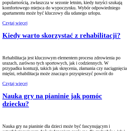
popularnością, zwłaszcza w sezonie letnim, kiedy turyści szukają
komfortowego miejsca do wypoczynku. Wybór odpowiedniego
apartamentu może być kluczowy dla udanego urlopu.
Apartamenty
Czytaj więcej
nad
morzem
Kiedy warto skorzystać z rehabilitacji?
Rehabilitacja jest kluczowym elementem procesu zdrowienia po
urazach, zarówno tych sportowych, jak i codziennych. W
przypadku kontuzji, takich jak skręcenia, złamania czy naciągnięcia
mięśni, rehabilitacja może znacząco przyspieszyć powrót do
Kiedy
Czytaj więcej
warto
skorzystać
Nauka gry na pianinie jak pomóc
z
dziecku?
rehabilitacji?
Nauka gry na pianinie dla dzieci może być fascynującym i