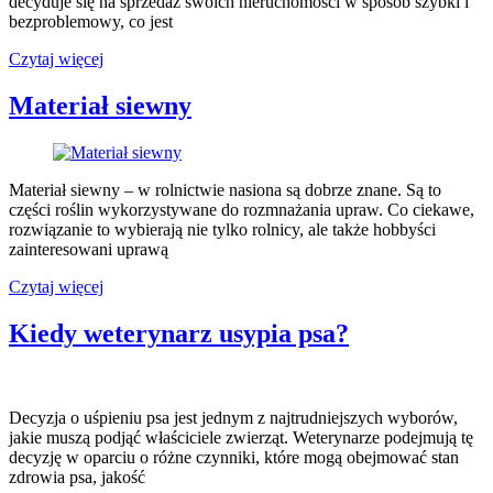
decyduje się na sprzedaż swoich nieruchomości w sposób szybki i
bezproblemowy, co jest
Skup
Czytaj więcej
nieruchomości
Gdańsk
Materiał siewny
Materiał siewny – w rolnictwie nasiona są dobrze znane. Są to
części roślin wykorzystywane do rozmnażania upraw. Co ciekawe,
rozwiązanie to wybierają nie tylko rolnicy, ale także hobbyści
zainteresowani uprawą
Materiał
Czytaj więcej
siewny
Kiedy weterynarz usypia psa?
Decyzja o uśpieniu psa jest jednym z najtrudniejszych wyborów,
jakie muszą podjąć właściciele zwierząt. Weterynarze podejmują tę
decyzję w oparciu o różne czynniki, które mogą obejmować stan
zdrowia psa, jakość