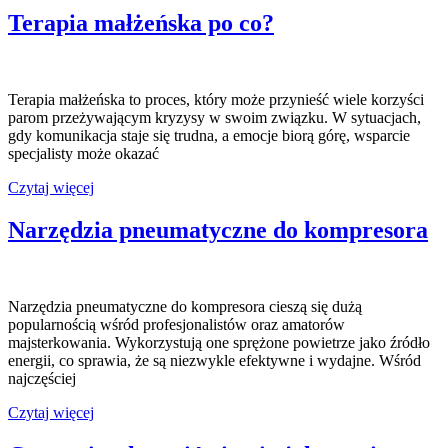
udanej
Terapia małżeńska po co?
przeprowadzki
z
Gdańska
Terapia małżeńska to proces, który może przynieść wiele korzyści
parom przeżywającym kryzysy w swoim związku. W sytuacjach,
gdy komunikacja staje się trudna, a emocje biorą górę, wsparcie
specjalisty może okazać
Terapia
Czytaj więcej
małżeńska
po
Narzędzia pneumatyczne do kompresora
co?
Narzędzia pneumatyczne do kompresora cieszą się dużą
popularnością wśród profesjonalistów oraz amatorów
majsterkowania. Wykorzystują one sprężone powietrze jako źródło
energii, co sprawia, że są niezwykle efektywne i wydajne. Wśród
najczęściej
Narzędzia
Czytaj więcej
pneumatyczne
do