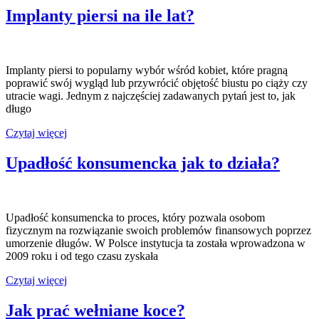
Kraków
Implanty piersi na ile lat?
Implanty piersi to popularny wybór wśród kobiet, które pragną
poprawić swój wygląd lub przywrócić objętość biustu po ciąży czy
utracie wagi. Jednym z najczęściej zadawanych pytań jest to, jak
długo
Implanty
Czytaj więcej
piersi
na
Upadłość konsumencka jak to działa?
ile
lat?
Upadłość konsumencka to proces, który pozwala osobom
fizycznym na rozwiązanie swoich problemów finansowych poprzez
umorzenie długów. W Polsce instytucja ta została wprowadzona w
2009 roku i od tego czasu zyskała
Upadłość
Czytaj więcej
konsumencka
jak
Jak prać wełniane koce?
to