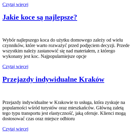
Koce
Czytaj więcej
jaka
temperatura
Jakie koce są najlepsze?
prania?
Wybór najlepszego koca do użytku domowego zależy od wielu
czynników, które warto rozważyć przed podjęciem decyzji. Przede
wszystkim należy zastanowić się nad materiałem, z którego
wykonany jest koc. Najpopularniejsze opcje
Jakie
Czytaj więcej
koce
są
Przejazdy indywidualne Kraków
najlepsze?
Przejazdy indywidualne w Krakowie to usługa, która zyskuje na
popularności wśród turystów oraz mieszkańców. Główną zaletą
tego typu transportu jest elastyczność, jaką oferuje. Klienci mogą
dostosować czas oraz miejsce odbioru
Przejazdy
Czytaj więcej
indywidualne