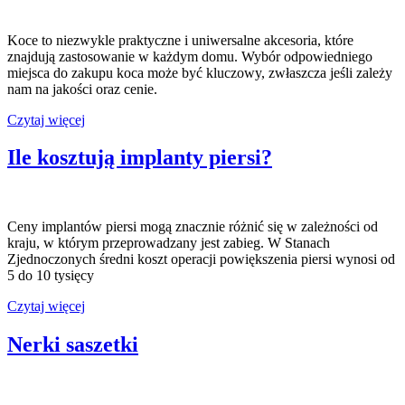
Koce to niezwykle praktyczne i uniwersalne akcesoria, które
znajdują zastosowanie w każdym domu. Wybór odpowiedniego
miejsca do zakupu koca może być kluczowy, zwłaszcza jeśli zależy
nam na jakości oraz cenie.
Koce
Czytaj więcej
gdzie
kupić?
Ile kosztują implanty piersi?
Ceny implantów piersi mogą znacznie różnić się w zależności od
kraju, w którym przeprowadzany jest zabieg. W Stanach
Zjednoczonych średni koszt operacji powiększenia piersi wynosi od
5 do 10 tysięcy
Ile
Czytaj więcej
kosztują
implanty
Nerki saszetki
piersi?