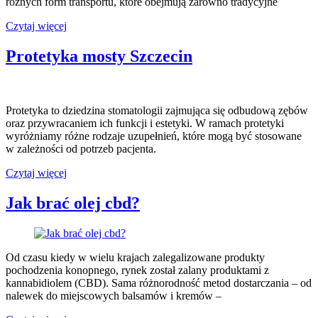
różnych form transportu, które obejmują zarówno tradycyjne
Przewozy
Czytaj więcej
osobowe
Kraków
Protetyka mosty Szczecin
Protetyka to dziedzina stomatologii zajmująca się odbudową zębów
oraz przywracaniem ich funkcji i estetyki. W ramach protetyki
wyróżniamy różne rodzaje uzupełnień, które mogą być stosowane
w zależności od potrzeb pacjenta.
Protetyka
Czytaj więcej
mosty
Szczecin
Jak brać olej cbd?
Od czasu kiedy w wielu krajach zalegalizowane produkty
pochodzenia konopnego, rynek został zalany produktami z
kannabidiolem (CBD). Sama różnorodność metod dostarczania – od
nalewek do miejscowych balsamów i kremów –